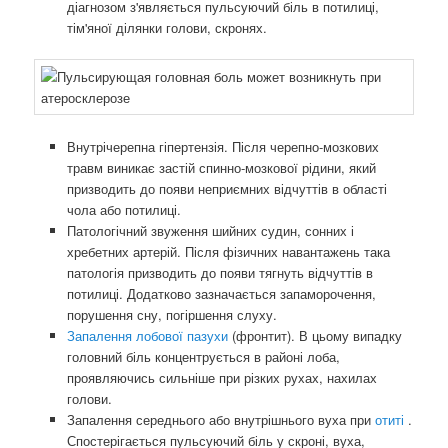
діагнозом з'являється пульсуючий біль в потилиці,
тім'яної ділянки голови, скронях.
Внутрічерепна гіпертензія. Після черепно-мозкових
травм виникає застій спинно-мозкової рідини, який
призводить до появи неприємних відчуттів в області
чола або потилиці.
Патологічний звуження шийних судин, сонних і
хребетних артерій. Після фізичних навантажень така
патологія призводить до появи тягнуть відчуттів в
потилиці. Додатково зазначається запаморочення,
порушення сну, погіршення слуху.
Запалення лобової пазухи
(фронтит). В цьому випадку
головний біль концентрується в районі лоба,
проявляючись сильніше при різких рухах, нахилах
голови.
Запалення середнього або внутрішнього вуха при
отиті
.
Спостерігається пульсуючий біль у скроні, вуха,