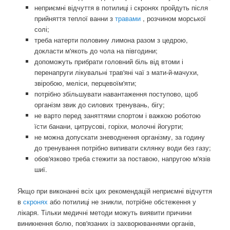
неприємні відчуття в потилиці і скронях пройдуть після
прийняття теплої ванни з
травами
, розчином морської
солі;
треба натерти половину лимона разом з цедрою,
докласти м'якоть до чола на півгодини;
допоможуть прибрати головний біль від втоми і
перенапруги лікувальні трав'яні чаї з мати-й-мачухи,
звіробою, меліси, перцевоїм'яти;
потрібно збільшувати навантаження поступово, щоб
організм звик до силових тренувань, бігу;
не варто перед заняттями спортом і важкою роботою
їсти банани, цитрусові, горіхи, молочні йогурти;
не можна допускати зневоднення організму, за годину
до тренування потрібно випивати склянку води без газу;
обов'язково треба стежити за поставою, напругою м'язів
шиї.
Якщо при виконанні всіх цих рекомендацій неприємні відчуття
в
скронях
або потилиці не зникли, потрібне обстеження у
лікаря. Тільки медичні методи можуть виявити причини
виникнення болю, пов'язаних із захворюваннями органів,