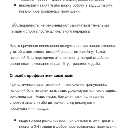
виконувати заняття або важку роботу в задушливому,
погано провітрюваному приміщенні.
Часто причиною виникнення нездужання при навантаженнях
у дітей є авітаміноз, низький рівень гемоглобіну. Також
головний біль періодично з'являються у людей із зайвою
вагою після виконання вправ, бігу, тривалої ходьби.
Способи профілактики симптомів
При фізичних навантаженнях і інтенсивних тренуваннях
головний біль не з'явиться, якщо дотримуватися нескладних
рекомендації . Якщо немає бажання пити після занять
спортом анальгін або цитрамон, слід виконувати
профілактичні поради:
якщо голова розколюється при сильної втоми, досить
поспати 3-4 години в добре провітрюваному приміщенні;