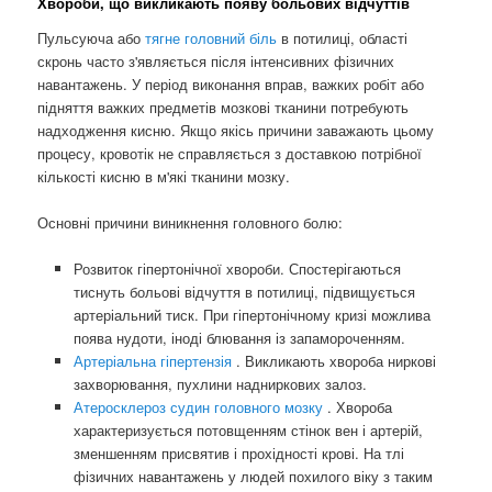
Хвороби, що викликають появу больових відчуттів
Пульсуюча або
тягне головний біль
в потилиці, області
скронь часто з'являється після інтенсивних фізичних
навантажень. У період виконання вправ, важких робіт або
підняття важких предметів мозкові тканини потребують
надходження кисню. Якщо якісь причини заважають цьому
процесу, кровотік не справляється з доставкою потрібної
кількості кисню в м'які тканини мозку.
Основні причини виникнення головного болю:
Розвиток гіпертонічної хвороби. Спостерігаються
тиснуть больові відчуття в потилиці, підвищується
артеріальний тиск. При гіпертонічному кризі можлива
поява нудоти, іноді блювання із запамороченням.
Артеріальна гіпертензія
. Викликають хвороба ниркові
захворювання, пухлини надниркових залоз.
Атеросклероз судин головного мозку
. Хвороба
характеризується потовщенням стінок вен і артерій,
зменшенням присвятив і прохідності крові. На тлі
фізичних навантажень у людей похилого віку з таким