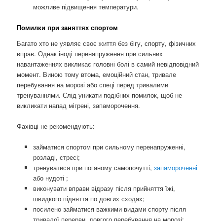
можливе підвищення температури.
Помилки при заняттях спортом
Багато хто не уявляє своє життя без бігу, спорту, фізичних
вправ. Однак іноді перенапруження при сильних
навантаженнях викликає головні болі в самий невідповідний
момент. Виною тому втома, емоційний стан, тривале
перебування на морозі або спеці перед тривалими
тренуваннями. Слід уникати подібних помилок, щоб не
викликати напад мігрені, запаморочення.
Фахівці не рекомендують:
займатися спортом при сильному перенапруженні,
розладі, стресі;
тренуватися при поганому самопочутті,
запамороченні
або нудоті ;
виконувати вправи відразу після прийняття їжі,
швидкого підняття по довгих сходах;
посилено займатися важкими видами спорту після
тривалої перерви, довгого перебування на морозі;