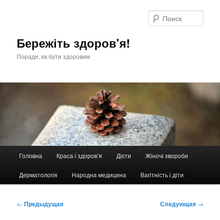
Перейти
к
Поис
основному
содержимому
Бережіть здоров'я!
Поради, як бути здоровим
Главное
Головна
Краса і здоров’я
Дієти
Жіночі хвороби
меню
Дерматологія
Народна медицина
Вагітність і діти
Навигация
←
Предыдущая
Следующая
→
по