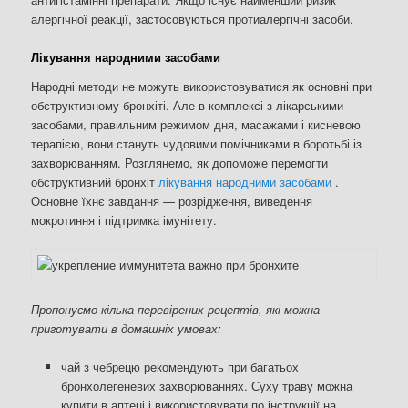
алергічної реакції, застосовуються протиалергічні засоби.
Лікування народними засобами
Народні методи не можуть використовуватися як основні при
обструктивному бронхіті. Але в комплексі з лікарськими
засобами, правильним режимом дня, масажами і кисневою
терапією, вони стануть чудовими помічниками в боротьбі із
захворюванням. Розглянемо, як допоможе перемогти
обструктивний бронхіт
лікування народними засобами
.
Основне їхнє завдання — розрідження, виведення
мокротиння і підтримка імунітету.
Пропонуємо кілька перевірених рецептів, які можна
приготувати в домашніх умовах:
чай з чебрецю рекомендують при багатьох
бронхолегеневих захворюваннях. Суху траву можна
купити в аптеці і використовувати по інструкції на