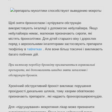
Щоб зняти бронхоспазм і купірувати обструкцію
використовують інгаляції з допомогою небулайзера. Якщо
небулайзера немає, малюкам призначають сиропи, які
містять бронхолітики. Для дітей старшого віку і дорослих
поряд з аерозольними інгаляторами застосовують препарати
теофіліну в
таблетках
. Але вони більш токсичні і викликають
багато побічних дій.
При важкому перебігу бронхіту призначаються гормональні
препарати, які допомагають швидко зняти запалення і
обструкцію бронхів.
Хронічний обструктивний бронхіт викликає порушення
прохідності дихальних шляхів, тому хворим обов'язково
призначають препарати , які надають бронхорозширюючудію.
Для «підсушування» мокротиння лікар може призначити
антигістамінні препарати. Якщо існує найменший ризик