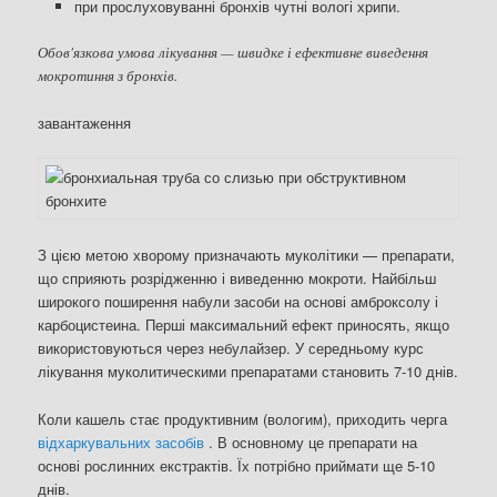
при прослуховуванні бронхів чутні вологі хрипи.
Обов'язкова умова лікування — швидке і ефективне виведення
мокротиння з бронхів.
завантаження
З цією метою хворому призначають муколітики — препарати,
що сприяють розрідженню і виведенню мокроти. Найбільш
широкого поширення набули засоби на основі амброксолу і
карбоцистеина. Перші максимальний ефект приносять, якщо
використовуються через небулайзер. У середньому курс
лікування муколитическими препаратами становить 7-10 днів.
Коли кашель стає продуктивним (вологим), приходить черга
відхаркувальних засобів
. В основному це препарати на
основі рослинних екстрактів. Їх потрібно приймати ще 5-10
днів.