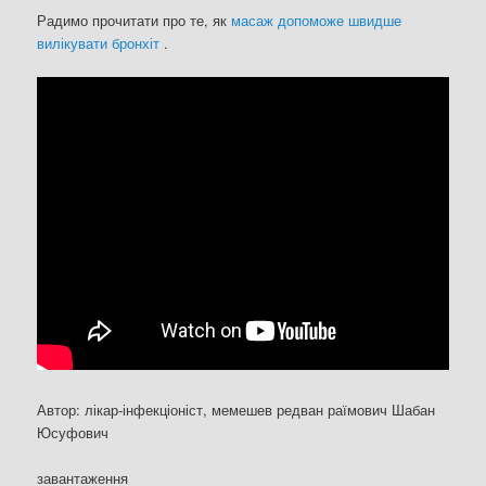
Радимо прочитати про те, як
масаж допоможе швидше
вилікувати бронхіт
.
Автор: лікар-інфекціоніст, мемешев редван раїмович Шабан
Юсуфович
завантаження