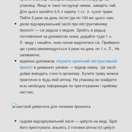
упаковці. Якщо ж такої інструкції немає, заваріть чай.
Для цього залийте 0,5 л окропу 1 ст. л. сухої трави.
Пийте 3 рази на день після їди по 100 мл цього чаю;
дієве відхаркувальний засіб при обструктивному
бронхіті — сік редьки з медом. Зробіть в редьці
поглиблення за допомогою ножа, додайте туди 1 ч.
Л. меду і чекайте, поки почне виділятися сік. Приймати
цю суміш рекомендується 4 рази на день по 1 ч. Л., Не
запиваючи;
відмінно допомагає
лікувати хронічний обструктивний
бронхіт
в домашніх умовах — відвар оману. Це засіб
добре виводить слиз із організму. Купити траву можна
практично в будь-якій аптеці. На упаковці ви знайдете
всю необхідну інформацію по приготуванню і прийому
настою;
чудове відхаркувальний засіб — цибуля на меді. Щоб
його приготувати, візьміть 2 головки ріпчастої цибулі