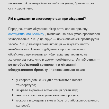
лікуванню. Але якщо його не «a3> лікувати, бронхіт може
стати хронічним.
Які медикаменти застосовуються при лікуванні?
Перед початком лікування лікар встановлює причину
обструктивного бронхіту
, визначає, за яких умов проявилося
захворювання. Якщо це вірус — призначаються противірусні
засоби. Якщо бактеріальна інфекція — лікувати варто
антибіотиками. Багато турбуються про те, що лікар
обов'язково призначить антибактеріальну терапію, не
залежно від того, чи є в цьому необхідність.
Антибіотики —
це не обов'язковий компонент в лікуванні
обструктивного бронхіту і призначаються якщо:
у хворого довше 3-х днів тримається висока
температура;
яскраво виражена інтоксикація організму;
аналізи крові показують запальні процеси;
мокрота відходить з гноєм (жовтого або жовто-зеленого
кольору);