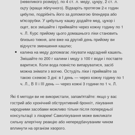
(невеликого розміру), по 4 ст. л. меду, цукру, 2 ст. л.
оцту (краще яблучного). Відваріть протягом 2-х годин
цибулю, подрібніть його за допомогою блендера або
м'ясорубки. У цибульну кашку додайте мед, цукор і
оцет, все змішайте і приймайте через кожну годину по 1
ч. Л. Курс прийому цього домашнього ліки становить
близько тижня, але вже на другий день прийому ви
відчуєте зменшення кашлю;
калина на меду допомагає лікувати надсадний кашель.
Змішайте по 200 г калини і меду з 100 г води і поставте
варитися. Коли вода повністю випаруватися, засіб
можна знімати з вогню. Остудіть ліки і приймайте за
такою схемою 3 дні: в I день — через кожну годину по 1
ч. Л., В II і III день — через кожні 3 години по 1 ч. Л.
Які б методи ви не використали, запам'ятайте: якщо у вас
гострий або хронічний обструктивний бронхіт, лікування
народними засобами можливо тільки після попередньої
консультації з лікарем! Самолікування може викликати
сильну алергічну реакцію або непередбачуваним чином
вплинути на організм хворого.