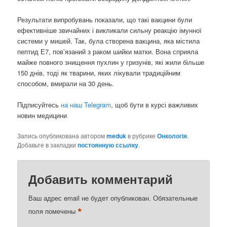
Результати випробувань показали, що такі вакцини були
ефективніше звичайних і викликали сильну реакцію імунної
системи у мишей. Так, була створена вакцина, яка містила
пептид Е7, пов’язаний з раком шийки матки. Вона сприяла
майже повного знищення пухлин у гризунів, які жили більше
150 днів, тоді як тварини, яких лікували традиційним
способом, вмирали на 30 день.
Підписуйтесь
на наш Telegram
, щоб бути в курсі важливих
новин медицини
Запись опубликована автором
meduk
в рубрике
Онкологія
.
Добавьте в закладки
постоянную ссылку
.
Добавить комментарий
Ваш адрес email не будет опубликован.
Обязательные
*
поля помечены