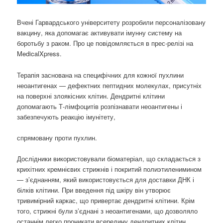
Вчені Гарвардського університету розробили персоналізовану
вакцину, яка допомагає активувати імунну систему на
боротьбу з раком. Про це повідомляється в прес-релізі на
MedicalXpress.
Терапія заснована на специфічних для кожної пухлини
неоантигенах — дефектних пептидних молекулах, присутніх
на поверхні злоякісних клітин. Дендритні клітини
допомагають Т-лімфоцитів розпізнавати неоантигены і
забезпечують реакцію імунітету,
спрямовану проти пухлин.
Дослідники використовували біоматеріал, що складається з
крихітних кремнієвих стрижнів і покритий полиэтиленимином
— з’єднанням, який використовується для доставки ДНК і
білків клітини. При введення під шкіру він утворює
тривимірний каркас, що привертає дендритні клітини. Крім
того, стрижні були з’єднані з неоантигенами, що дозволяло
останнім легко проникати всередину дендритних клітин.