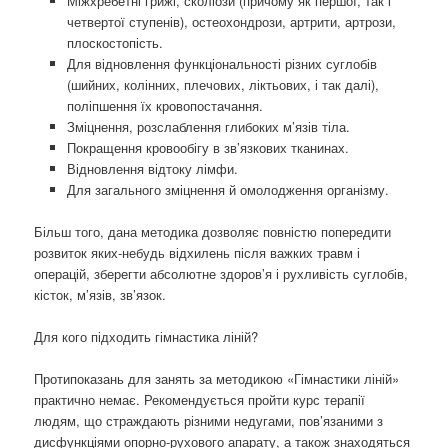
Міжхребетні грижі, сколіози (причому як першої, так і
четвертої ступенів), остеохондрози, артрити, артрози,
плоскостопість.
Для відновлення функціональності різних суглобів
(шийних, колінних, плечових, ліктьових, і так далі),
поліпшення їх кровопостачання.
Зміцнення, розслаблення глибоких м’язів тіла.
Покращення кровообігу в зв’язкових тканинах.
Відновлення відтоку лімфи.
Для загального зміцнення й омолодження організму.
Більш того, дана методика дозволяє повністю попередити
розвиток яких-небудь відхилень після важких травм і
операцій, зберегти абсолютне здоров’я і рухливість суглобів,
кісток, м’язів, зв’язок.
Для кого підходить гімнастика ліній?
Протипоказань для занять за методикою «Гімнастики ліній»
практично немає. Рекомендується пройти курс терапії
людям, що страждають різними недугами, пов’язаними з
дисфункціями опорно-рухового апарату, а також знаходяться