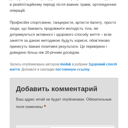
в реабілітаційному періоді після важких травм, ортопедичних
операцій.
Професійні спортсмени, танцюристи, артисти балету, просто
люди, що бажають продовжити молодість тіла, які
дотримуються активного і здорового способу життя – всім
заняття за даною методикою будуть корисні, обов’язково
принесуть бажані позитивні результати. Це перевірено і
доведено більш ніж 20-річним досвідом.
Запись опубликована автором
meduk
в рубрике
Здоровий спосіб
життя
. Добавьте в закладки
постоянную ссылку
.
Добавить комментарий
Ваш адрес email не будет опубликован.
Обязательные
*
поля помечены