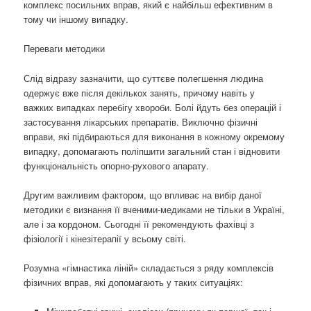
комплекс посильних вправ, який є найбільш ефективним в
тому чи іншому випадку.
Переваги методики
Слід відразу зазначити, що суттєве полегшення людина
одержує вже після декількох занять, причому навіть у
важких випадках перебігу хвороби. Болі йдуть без операцій і
застосування лікарських препаратів. Виключно фізичні
вправи, які підбираються для виконання в кожному окремому
випадку, допомагають поліпшити загальний стан і відновити
функціональність опорно-рухового апарату.
Другим важливим фактором, що впливає на вибір даної
методики є визнання її вченими-медиками не тільки в Україні,
але і за кордоном. Сьогодні її рекомендують фахівці з
фізіології і кінезітерапії у всьому світі.
Розумна «гімнастика ліній» складається з ряду комплексів
фізичних вправ, які допомагають у таких ситуаціях: