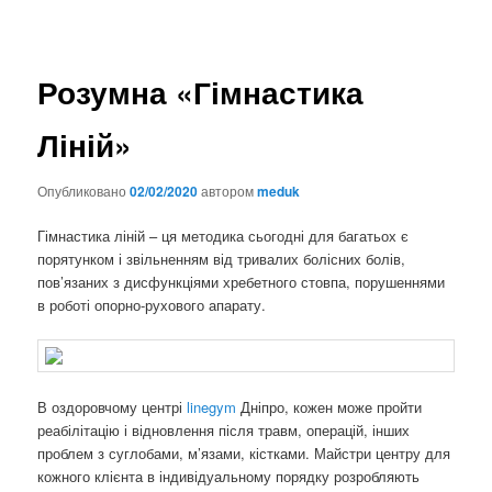
Розумна «Гімнастика
Ліній»
Опубликовано
02/02/2020
автором
meduk
Гімнастика ліній – ця методика сьогодні для багатьох є
порятунком і звільненням від тривалих болісних болів,
пов’язаних з дисфункціями хребетного стовпа, порушеннями
в роботі опорно-рухового апарату.
В оздоровчому центрі
linegym
Дніпро, кожен може пройти
реабілітацію і відновлення після травм, операцій, інших
проблем з суглобами, м’язами, кістками. Майстри центру для
кожного клієнта в індивідуальному порядку розробляють