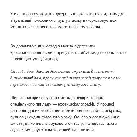
У більш дорослих дітей джерельце вже затягнувся, тому для
візуалізації положення структур мозку використовується
магнітно-резонансна та комп'ютерна томографія.
За допомогою цих методів можна відстежити
кровонаповнення судин, присутність об'ємних утворень і стан
шляхів циркуляції ліквору.
Способи дослідження дозволяють отримати досить точні
діагностичні дані, проте страх дитини перед апаратом може
перешкодити тому детальному аналізу його стану.
Широко використовується метод з використанням
спеціального приладу — ехоенцефалографії. У процесі
вивчення даних можна відстежити ряд показників, зокрема,
пульсації судин головного мозку. Основою дослідження є
амплітуда коливань звукового сигналу, на підставі цього
оцінюється внутрішньочерепний тиск дитини.