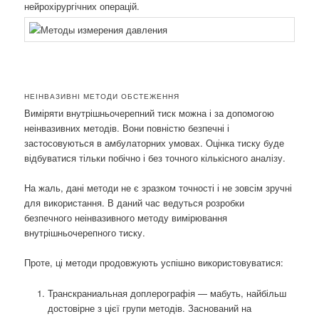
нейрохірургічних операцій.
НЕІНВАЗИВНІ МЕТОДИ ОБСТЕЖЕННЯ
Виміряти внутрішньочерепний тиск можна і за допомогою
неінвазивних методів. Вони повністю безпечні і
застосовуються в амбулаторних умовах. Оцінка тиску буде
відбуватися тільки побічно і без точного кількісного аналізу.
На жаль, дані методи не є зразком точності і не зовсім зручні
для використання. В даний час ведуться розробки
безпечного неінвазивного методу вимірювання
внутрішньочерепного тиску.
Проте, ці методи продовжують успішно використовуватися:
Транскраниальная доплерографія — мабуть, найбільш
достовірне з цієї групи методів. Заснований на