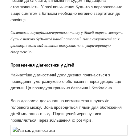
позиви до блювоти, виникнення судом і підвищена
стомлюваність. У разі виникнення будь-то з перерахованих
вище симптомів батькам необхідно негайно звертатися до
фахівця.
Симптоми внутрішньочерепного тиску у дітей окремо можуть
бути ознакою будь-якої іншої патології. Але в сукупності всіх
факторів вони найчастіше вказують на внутричерепную
гіпертензію.
Проведення діагностики у дітей
Найчастіше діагностичні дослідження починаються з
проведення ультразвукового обстеження через джерельце
дитини. Ця процедура гранично безпечна і безболісна.
Вона дозволяє досконально вивчити стан шлуночків
головного мозку. Вона проводиться тільки для обстеження
дітей молодшого віку. Підвищений черепну тиск
проявляється через збільшення їх розмірів.