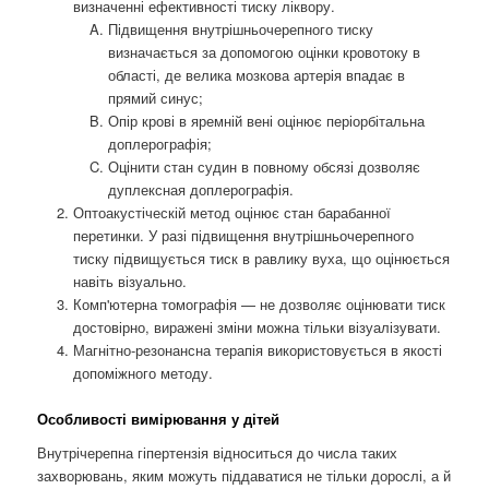
визначенні ефективності тиску ліквору.
Підвищення внутрішньочерепного тиску
визначається за допомогою оцінки кровотоку в
області, де велика мозкова артерія впадає в
прямий синус;
Опір крові в яремній вені оцінює періорбітальна
доплерографія;
Оцінити стан судин в повному обсязі дозволяє
дуплексная доплерографія.
Оптоакустіческій метод оцінює стан барабанної
перетинки. У разі підвищення внутрішньочерепного
тиску підвищується тиск в равлику вуха, що оцінюється
навіть візуально.
Комп'ютерна томографія — не дозволяє оцінювати тиск
достовірно, виражені зміни можна тільки візуалізувати.
Магнітно-резонансна терапія використовується в якості
допоміжного методу.
Особливості вимірювання у дітей
Внутрічерепна гіпертензія відноситься до числа таких
захворювань, яким можуть піддаватися не тільки дорослі, а й