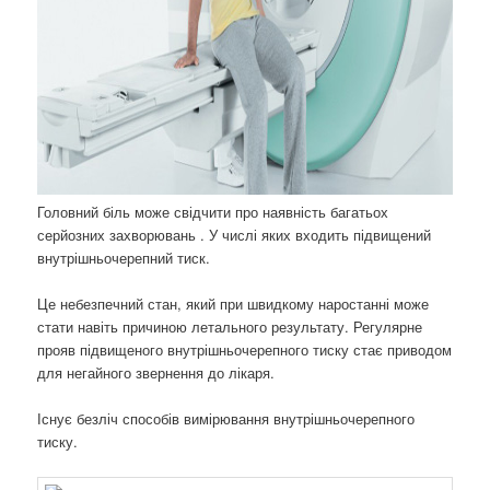
Головний біль може свідчити про наявність багатьох
серйозних захворювань . У числі яких входить підвищений
внутрішньочерепний тиск.
Це небезпечний стан, який при швидкому наростанні може
стати навіть причиною летального результату. Регулярне
прояв підвищеного внутрішньочерепного тиску стає приводом
для негайного звернення до лікаря.
Існує безліч способів вимірювання внутрішньочерепного
тиску.