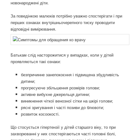
новонароджені діти.
За поведінкою малюків потрібно уважно спостерігати і при
перших ознаках внутрішньочерепного тиску проводити
відповідні вимірювання.
Батькам слід насторожитися у випадках, коли у дітей
проявляються такі ознаки:
безпричинне занепокоєння і підвищена збудливість
дитини;
прогресуюче збільшення розмірів голови;
активне вибухне джерельця дитини;
виникнення чіткої венозної сітки на шкірі голови;
рясні зригування і часті позиви до блювоти;
розвиток косоокості.
Що стосується гіпертензії у дітей старшого віку, то при
захворюванні у них спостерігаються часті головні болі,