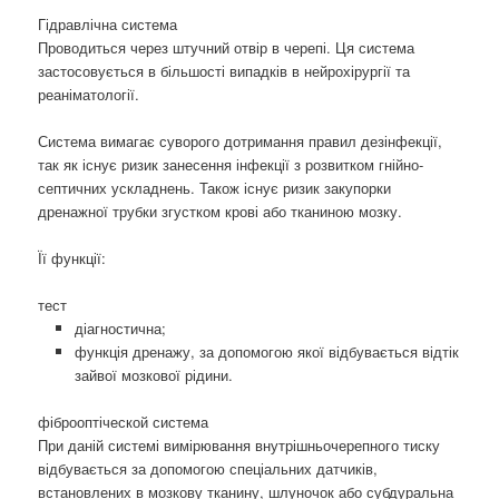
Гідравлічна система
Проводиться через штучний отвір в черепі. Ця система
застосовується в більшості випадків в нейрохірургії та
реаніматології.
Система вимагає суворого дотримання правил дезінфекції,
так як існує ризик занесення інфекції з розвитком гнійно-
септичних ускладнень. Також існує ризик закупорки
дренажної трубки згустком крові або тканиною мозку.
Її функції:
тест
діагностична;
функція дренажу, за допомогою якої відбувається відтік
зайвої мозкової рідини.
фіброоптіческой система
При даній системі вимірювання внутрішньочерепного тиску
відбувається за допомогою спеціальних датчиків,
встановлених в мозкову тканину, шлуночок або субдуральна