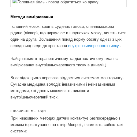
Методи вимірювання
Головний мозок, кров в судинах голови, спинномозкова
рідина (ліквор), що циркулює в шлуночках мозку, чинять тиск
один на друга. Збільшення понад норму обсягу однієї з цих
середовищ веде до зростання
внутрішньочерепного тиску
.
Найціннішим в терапевтичному та діагностичному плані є
вимірювання внутрішньочерепного тиску в динаміці.
Внаслідок цього перевага віддається системам моніторингу.
Сучасна медицина володіє інвазивними і неінвазивними
методами, які дають можливість виміряти
внутрішньочерепний тиск.
ІНВАЗИВНІ МЕТОДИ
При інвазивних методах датчик контактує безпосередньо з
мозком (орієнтування на отвір Монро) , і являють собою такі
системи: