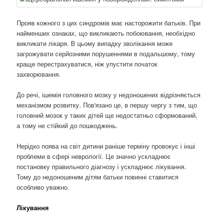
Прояв кожного з цих синдромів має насторожити батьків. При
найменших ознаках, що викликають побоювання, необхідно
викликати лікаря. В цьому випадку зволікання може
загрожувати серйозними порушеннями в подальшому, тому
краще перестрахуватися, ніж упустити початок
захворювання.
До речі, ішемія головного мозку у недоношених відрізняється
механізмом розвитку. Пов'язано це, в першу чергу з тим, що
головний мозок у таких дітей ще недостатньо сформований,
а тому не стійкий до пошкоджень.
Нерідко поява на світ дитини раніше терміну провокує і інші
проблеми в сфері неврології. Це значно ускладнює
постановку правильного діагнозу і ускладнює лікування.
Тому до недоношеним дітям батьки повинні ставитися
особливо уважно.
Лікування