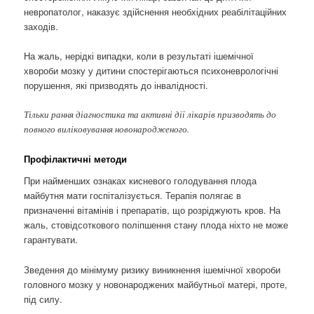
невропатолог, наказує здійснення необхідних реабілітаційних
заходів.
На жаль, нерідкі випадки, коли в результаті ішемічної
хвороби мозку у дитини спостерігаються психоневрологічні
порушення, які призводять до інвалідності.
Тільки рання діагностика та активні дії лікарів призводять до
повного виліковування новонародженого.
Профілактичні методи
При найменших ознаках кисневого голодування плода
майбутня мати госпіталізується. Терапія полягає в
призначенні вітамінів і препаратів, що розріджують кров. На
жаль, стовідсоткового поліпшення стану плода ніхто не може
гарантувати.
Зведення до мінімуму ризику виникнення ішемічної хвороби
головного мозку у новонароджених майбутньої матері, проте,
під силу.