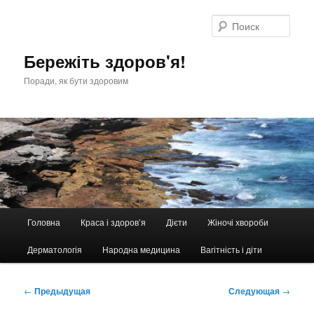
Перейти
к
Поис
основному
содержимому
Бережіть здоров'я!
Поради, як бути здоровим
Главное
Головна
Краса і здоров’я
Дієти
Жіночі хвороби
меню
Дерматологія
Народна медицина
Вагітність і діти
Навигация
←
Предыдущая
Следующая
→
по