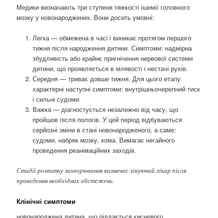
Медики визначають три ступеня тяжкості ішемії головного
мозку у новонароджених. Вони досить умовні:
Легка — обмежена в часі і виникає протягом першого
тижня після народження дитини. Симптоми: надмірна
збудливість або крайнє пригнічення нервової системи
дитини, що проявляється в млявості і нестачі рухів.
Середня — триває довше тижня. Для цього етапу
характерні наступні симптоми: внутрішньочерепний тиск
і сильні судоми.
Важка — діагностується незалежно від часу, що
пройшов після пологів. У цей період відбуваються
серйозні зміни в стані новонародженого, а саме:
судоми, набряк мозку, кома. Вимагає негайного
проведення реанімаційних заходів.
Стадії розвитку захворювання визначає лікуючий лікар після
проведення необхідних обстежень.
Клінічні симптоми
новонароджена дитина, що піддається кисневого