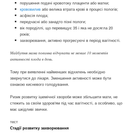
порушення подачі кровотоку плаценти або матки;
крововилив
або велика втрата крові в процесі пологів;
асфіксія плода;
передчасні або занадто пізні пологи;
вік породіллі, що перевищує 35 і яка не досягла 20
років;
захворювання, активно прогресуючі в період вагітності.
Майбутня мама повинна відчувати не менше 10 моментів
активності плода в день.
Тому при виявленні найменших відхилень необхідно
звернутися до лікаря. Зменшення активності може бути
ознакою кисневого голодування.
Ризик розвитку ішемічної хвороби може збільшити мати, не
стежить за своїм здоров'ям під час вагітності, а особливо, що
має шкідливі звички.
тест
Стадії розвитку захворювання