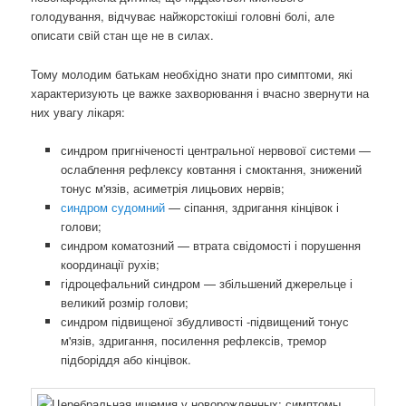
голодування, відчуває найжорстокіші головні болі, але
описати свій стан ще не в силах.
Тому молодим батькам необхідно знати про симптоми, які
характеризують це важке захворювання і вчасно звернути на
них увагу лікаря:
синдром пригніченості центральної нервової системи —
ослаблення рефлексу ковтання і смоктання, знижений
тонус м'язів, асиметрія лицьових нервів;
синдром судомний
— сіпання, здригання кінцівок і
голови;
синдром коматозний — втрата свідомості і порушення
координації рухів;
гідроцефальний синдром — збільшений джерельце і
великий розмір голови;
синдром підвищеної збудливості -підвищений тонус
м'язів, здригання, посилення рефлексів, тремор
підборіддя або кінцівок.