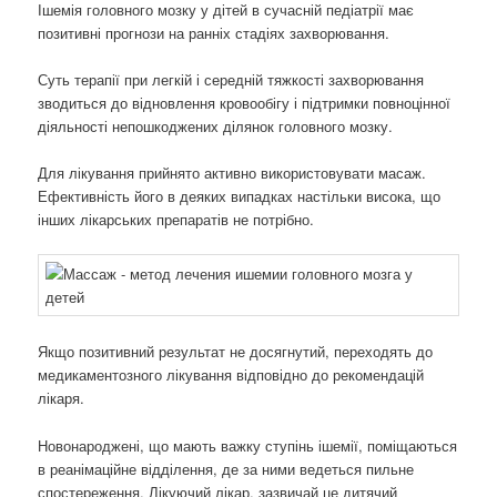
Ішемія головного мозку у дітей в сучасній педіатрії має
позитивні прогнози на ранніх стадіях захворювання.
Суть терапії при легкій і середній тяжкості захворювання
зводиться до відновлення кровообігу і підтримки повноцінної
діяльності непошкоджених ділянок головного мозку.
Для лікування прийнято активно використовувати масаж.
Ефективність його в деяких випадках настільки висока, що
інших лікарських препаратів не потрібно.
Якщо позитивний результат не досягнутий, переходять до
медикаментозного лікування відповідно до рекомендацій
лікаря.
Новонароджені, що мають важку ступінь ішемії, поміщаються
в реанімаційне відділення, де за ними ведеться пильне
спостереження. Лікуючий лікар, зазвичай це дитячий