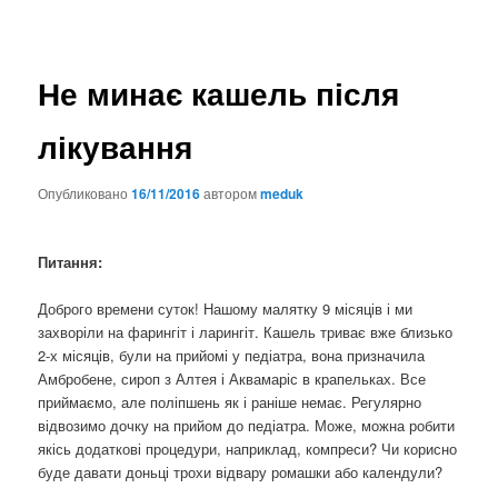
Не минає кашель після
лікування
Опубликовано
16/11/2016
автором
meduk
Питання:
Доброго времени суток! Нашому малятку 9 місяців і ми
захворіли на фарингіт і ларингіт. Кашель триває вже близько
2-х місяців, були на прийомі у педіатра, вона призначила
Амбробене, сироп з Алтея і Аквамаріс в крапельках. Все
приймаємо, але поліпшень як і раніше немає. Регулярно
відвозимо дочку на прийом до педіатра. Може, можна робити
якісь додаткові процедури, наприклад, компреси? Чи корисно
буде давати доньці трохи відвару ромашки або календули?