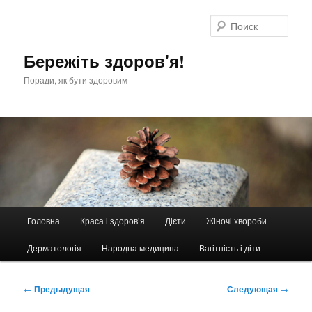
Перейти
к
Поис
основному
содержимому
Бережіть здоров'я!
Поради, як бути здоровим
Главное
Головна
Краса і здоров’я
Дієти
Жіночі хвороби
меню
Дерматологія
Народна медицина
Вагітність і діти
Навигация
←
Предыдущая
Следующая
→
по