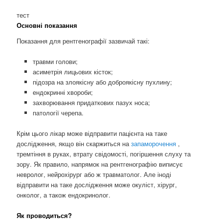
тест
Основні показання
Показання для рентгенографії зазвичай такі:
травми голови;
асиметрія лицьових кісток;
підозра на злоякісну або доброякісну пухлину;
ендокринні хвороби;
захворювання придаткових пазух носа;
патології черепа.
Крім цього лікар може відправити пацієнта на таке
дослідження, якщо він скаржиться на
запаморочення
,
тремтіння в руках, втрату свідомості, погіршення слуху та
зору. Як правило, напрямок на рентгенографію виписує
невролог, нейрохірург або ж травматолог. Але іноді
відправити на таке дослідження може окуліст, хірург,
онколог, а також ендокринолог.
Як проводиться?