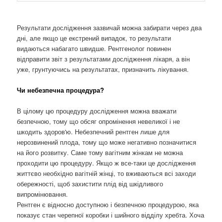
Результати дослідження зазвичай можна забирати через два
дні, але якщо це екстрений випадок, то результати
видаються набагато швидше. Рентгенолог повинен
відправити звіт з результатами дослідження лікаря, а він
уже, грунтуючись на результатах, призначить лікування.
Чи небезпечна процедура?
В цілому цю процедуру дослідження можна вважати
безпечною, тому що обсяг опромінення невеликої і не
шкодить здоров'ю. Небезпечний рентген лише для
нерозвинений плода, тому що може негативно позначитися
на його розвитку. Саме тому вагітним жінкам не можна
проходити цю процедуру. Якщо ж все-таки це дослідження
життєво необхідно вагітній жінці, то вживаються всі заходи
обережності, щоб захистити плід від шкідливого
випромінювання.
Рентген є відносно доступною і безпечною процедурою, яка
показує стан черепної коробки і шийного відділу хребта. Хоча