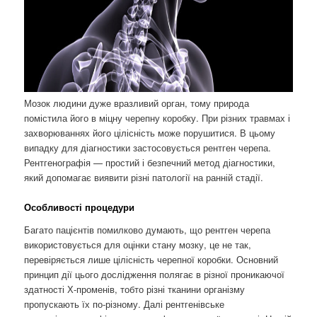
Мозок людини дуже вразливий орган, тому природа
помістила його в міцну черепну коробку. При різних травмах і
захворюваннях його цілісність може порушитися. В цьому
випадку для діагностики застосовується рентген черепа.
Рентгенографія — простий і безпечний метод діагностики,
який допомагає виявити різні патології на ранній стадії.
Особливості процедури
Багато пацієнтів помилково думають, що рентген черепа
використовується для оцінки стану мозку, це не так,
перевіряється лише цілісність черепної коробки. Основний
принцип дії цього дослідження полягає в різної проникаючої
здатності Х-променів, тобто різні тканини організму
пропускають їх по-різному. Далі рентгенівське