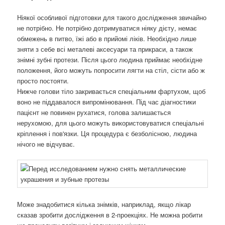
Ніякої особливої ​​підготовки для такого дослідження звичайно
не потрібно. Не потрібно дотримуватися ніяку дієту, немає
обмежень в питво, їжі або в прийомі ліків. Необхідно лише
зняти з себе всі металеві аксесуари та прикраси, а також
знімні зубні протези. Після цього людина приймає необхідне
положення, його можуть попросити лягти на стіл, сісти або ж
просто постояти.
Нижче голови тіло закривається спеціальним фартухом, щоб
воно не піддавалося випромінювання. Під час діагностики
пацієнт не повинен рухатися, голова залишається
нерухомою, для цього можуть використовуватися спеціальні
кріплення і пов'язки. Ця процедура є безболісною, людина
нічого не відчуває.
Може знадобитися кілька знімків, наприклад, якщо лікар
сказав зробити дослідження в 2-проекціях. Не можна робити