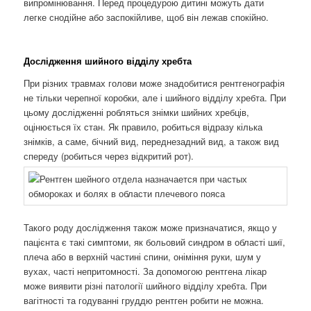
випромінювання. Перед процедурою дитині можуть дати
легке снодійне або заспокійливе, щоб він лежав спокійно.
Дослідження шийного відділу хребта
При різних травмах голови може знадобитися рентгенографія
не тільки черепної коробки, але і шийного відділу хребта. При
цьому дослідженні робляться знімки шийних хребців,
оцінюється їх стан. Як правило, робиться відразу кілька
знімків, а саме, бічний вид, переднезадний вид, а також вид
спереду (робиться через відкритий рот).
Такого роду дослідження також може призначатися, якщо у
пацієнта є такі симптоми, як больовий синдром в області шиї,
плеча або в верхній частині спини, оніміння руки, шум у
вухах, часті непритомності. За допомогою рентгена лікар
може виявити різні патології шийного відділу хребта. При
вагітності та годуванні груддю рентген робити не можна.