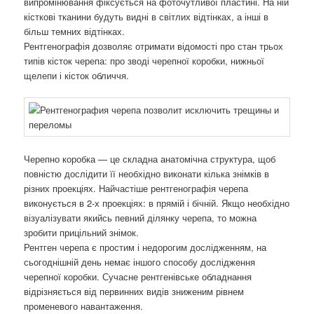
випромінювання фіксується на фоточутливої ​​пластині. На ній
кісткові тканини будуть видні в світлих відтінках, а інші в
більш темних відтінках.
Рентгенографія дозволяє отримати відомості про стан трьох
типів кісток черепа: про зводі черепної коробки, нижньої
щелепи і кісток обличчя.
Черепно коробка — це складна анатомічна структура, щоб
повністю дослідити її необхідно виконати кілька знімків в
різних проекціях. Найчастіше рентгенографія черепа
виконується в 2-х проекціях: в прямій і бічній. Якщо необхідно
візуалізувати якийсь певний ділянку черепа, то можна
зробити прицільний знімок.
Рентген черепа є простим і недорогим дослідженням, на
сьогоднішній день немає іншого способу дослідження
черепної коробки. Сучасне рентгенівське обладнання
відрізняється від первинних видів зниженим рівнем
променевого навантаження.