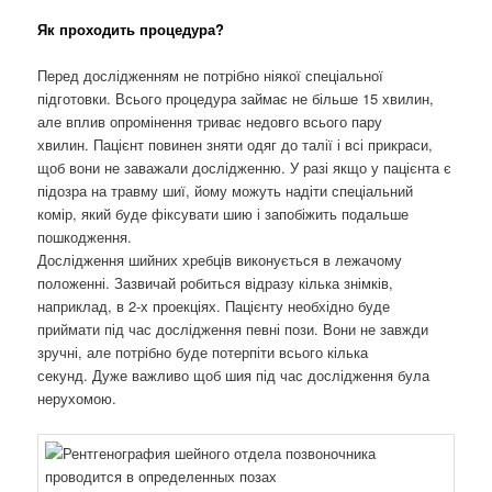
Як проходить процедура?
Перед дослідженням не потрібно ніякої спеціальної
підготовки. Всього процедура займає не більше 15 хвилин,
але вплив опромінення триває недовго всього пару
хвилин. Пацієнт повинен зняти одяг до талії і всі прикраси,
щоб вони не заважали дослідженню. У разі якщо у пацієнта є
підозра на травму шиї, йому можуть надіти спеціальний
комір, який буде фіксувати шию і запобіжить подальше
пошкодження.
Дослідження шийних хребців виконується в лежачому
положенні. Зазвичай робиться відразу кілька знімків,
наприклад, в 2-х проекціях. Пацієнту необхідно буде
приймати під час дослідження певні пози. Вони не завжди
зручні, але потрібно буде потерпіти всього кілька
секунд. Дуже важливо щоб шия під час дослідження була
нерухомою.