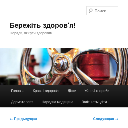
Перейти
к
Поис
основному
содержимому
Бережіть здоров'я!
Поради, як бути здоровим
Главное
Головна
Краса і здоров’я
Дієти
Жіночі хвороби
меню
Дерматологія
Народна медицина
Вагітність і діти
Навигация
←
Предыдущая
Следующая
→
по