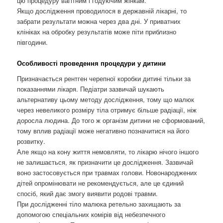
цю процедуру вагітним і годуючим жінкам.
Якщо дослідження проводилося в державній лікарні, то
забрати результати можна через два дні. У приватних
клініках на обробку результатів може піти приблизно
півгодини.
Особливості проведення процедури у дитини
Призначається рентген черепної коробки дитині тільки за
показаннями лікаря. Педіатри зазвичай шукають
альтернативу цьому методу дослідження, тому що малюк
через невеликого розміру тіла отримує більше радіації, ніж
доросла людина. До того ж організм дитини не сформований,
тому вплив радіації може негативно позначитися на його
розвитку.
Але якщо на кону життя немовляти, то лікарю нічого іншого
не залишається, як призначити це дослідження. Зазвичай
воно застосовується при травмах голови. Новонароджених
дітей опромінювати не рекомендується, але це єдиний
спосіб, який дає змогу виявити родові травми.
При дослідженні тіло малюка ретельно захищають за
допомогою спеціальних комірів від небезпечного