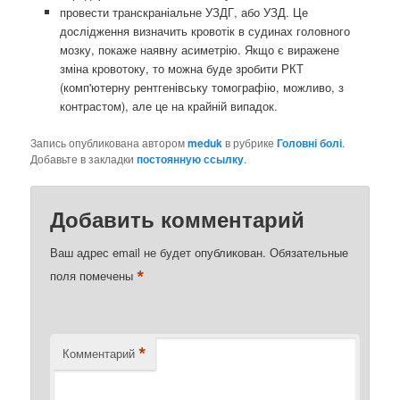
провести транскраніальне УЗДГ, або УЗД. Це
дослідження визначить кровотік в судинах головного
мозку, покаже наявну асиметрію. Якщо є виражене
зміна кровотоку, то можна буде зробити РКТ
(комп'ютерну рентгенівську томографію, можливо, з
контрастом), але це на крайній випадок.
Запись опубликована автором
meduk
в рубрике
Головні болі
.
Добавьте в закладки
постоянную ссылку
.
Добавить комментарий
Ваш адрес email не будет опубликован.
Обязательные
*
поля помечены
*
Комментарий