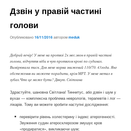
Дзвін у правій частині
голови
Опубликовано
16/11/2016
автором
meduk
Добрий вечір! У мене на протязі 2х мес.звон в правій частині
голови, відчуття ніби я чую протягом крові по судинах.
Вимірювала тиск. Для мене норма знижений 110/70. 43года. Яке
обстеження ви можете порадити, крім МРТ. У мене метал в
зубах.Что це може бути? Дякую. Світлана
Здрастуйте, шановна Світлана! Тиннитус, або дзвін і шум у
вухах — комплексна проблема неврологів, терапевтів і лог —
лікарів. Тому ви можете зробити наступні дослідження:
перевірити рівень холестерину і індекс атерогенності.
Звуження судин атеросклерозом змушує кров
«продиратися», викликаючи шум;