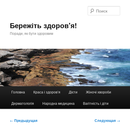
Перейти
к
Поис
основному
содержимому
Бережіть здоров'я!
Поради, як бути здоровим
Главное
Головна
Краса і здоров’я
Дієти
Жіночі хвороби
меню
Дерматологія
Народна медицина
Вагітність і діти
Навигация
←
Предыдущая
Следующая
→
по