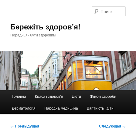
Перейти
к
Поис
основному
содержимому
Бережіть здоров'я!
Поради, як бути здоровим
Главное
Головна
Краса і здоров’я
Дієти
Жіночі хвороби
меню
Дерматологія
Народна медицина
Вагітність і діти
Навигация
←
Предыдущая
Следующая
→
по