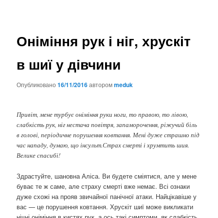
Оніміння рук і ніг, хрускіт
в шиї у дівчини
Опубликовано
16/11/2016
автором
meduk
Привіт, мене турбує оніміння руки ноги, то правою, то лівою,
слабкість рук, ніг нестача повітря, запаморочення, ріжучий біль
в голові, періодичне порушення ковтання. Мені дуже страшно під
час нападу, думаю, що інсульт.Страх смерті і хрумтить шия.
Велике спасибі!
Здрастуйте, шановна Аліса. Ви будете сміятися, але у мене
буває те ж саме, але страху смерті вже немає. Всі ознаки
дуже схожі на прояв звичайної панічної атаки. Найцікавіше у
вас — це порушення ковтання. Хрускіт шиї може викликати
нічні оніміння в кистях рук, а ось такі симптоми, як слабкість