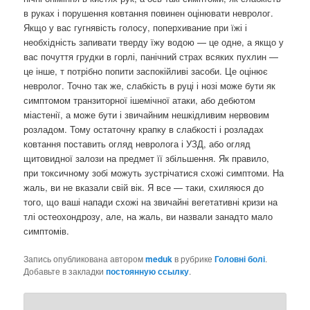
в руках і порушення ковтання повинен оцінювати невролог.
Якщо у вас гугнявість голосу, поперхивание при їжі і
необхідність запивати тверду їжу водою — це одне, а якщо у
вас почуття грудки в горлі, панічний страх всяких пухлин —
це інше, т потрібно попити заспокійливі засоби. Це оцінює
невролог. Точно так же, слабкість в руці і нозі може бути як
симптомом транзиторної ішемічної атаки, або дебютом
міастенії, а може бути і звичайним нешкідливим нервовим
розладом. Тому остаточну крапку в слабкості і розладах
ковтання поставить огляд невролога і УЗД, або огляд
щитовидної залози на предмет її збільшення. Як правило,
при токсичному зобі можуть зустрічатися схожі симптоми. На
жаль, ви не вказали свій вік. Я все — таки, схиляюся до
того, що ваші напади схожі на звичайні вегетативні кризи на
тлі остеохондрозу, але, на жаль, ви назвали занадто мало
симптомів.
Запись опубликована автором
meduk
в рубрике
Головні болі
.
Добавьте в закладки
постоянную ссылку
.