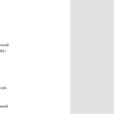
леній
ИМ і
 рік;
ажкій