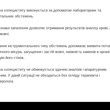
ка холециститу виконується за допомогою лабораторних та
нтальних обстежень.
знаки запалення дозволяє отримання результатів аналізу крові, 
жовчі.
ання інструментального типу обстежень допомагає виявити пот
чного міхура, загущення і застій жовчі, наявність каменів в органі
ю його стінок.
ка холециститу не обмежується здачею аналізів і апаратурним
ям. У даній ситуації не обходиться без огляду терапевта і
еролога.