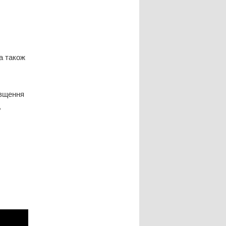
а також
овщення
,