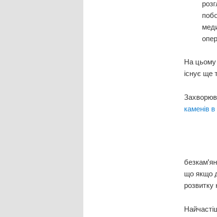
розг
побо
меди
опер
На цьому 
існує ще 
Захворюва
каменів в
безкам'ян
що якщо д
розвитку 
Найчастіш