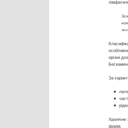
лімфатичн
Заз
кан
жов
Класифіка
особливос
органі д
Бескамен
За характ
лате
част
рідк
Хронічне
формі.