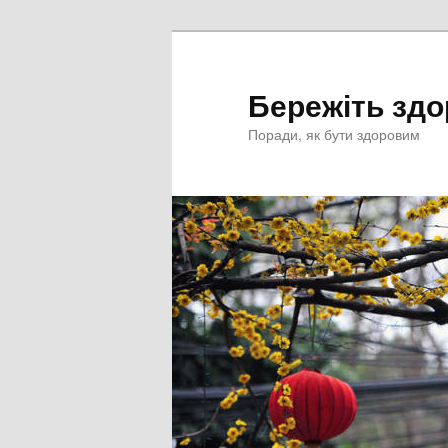
Перейти
к
основному
Бережіть здо
содержимому
Поради, як бути здоровим