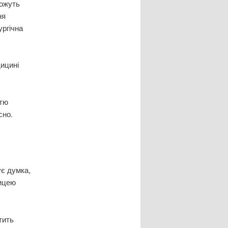
можуть
ня
ургічна
дицині
стю
сно.
ує думка,
ницею
тить