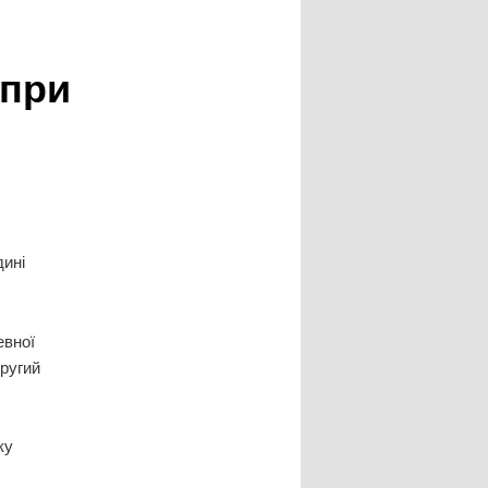
 при
дині
евної
ругий
ку