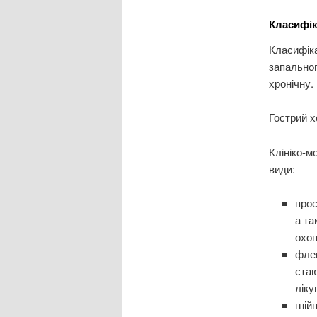
Класифік
Класифіка
запальног
хронічну.
Гострий 
Клініко-м
види:
прос
а та
охо
флег
стаю
ліку
гній