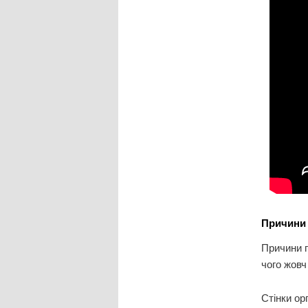
Причини 
Причини п
чого жовч
Стінки ор