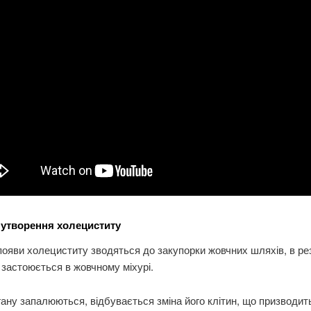
утворення холециститу
ояви холециститу зводяться до закупорки жовчних шляхів, в ре
 застоюється в жовчному міхурі.
гану запалюються, відбувається зміна його клітин, що призводит