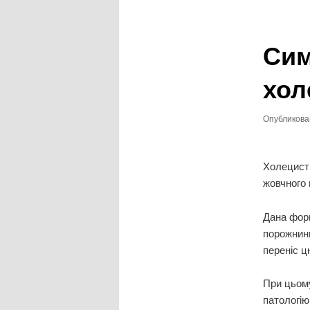
записям
Сим
хол
Опубликов
Холецисти
жовчного 
Дана форм
порожнини
переніс ц
При цьому
патологію