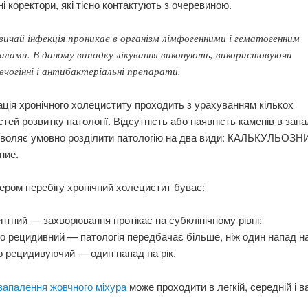
і коректори, які тісно контактують з очеревиною.
вичай інфекція проникає в організм лімфогенними і гематогенним
алами. В даному випадку лікування виконують, використовуючи
чогінні і антибактеріальні препарати.
ція хронічного холециститу проходить з урахуванням кількох
тей розвитку патології. Відсутність або наявність каменів в запа
озволяє умовно розділити патологію на два види: КАЛЬКУЛЬОЗН
ние.
ером перебігу хронічний холецистит буває:
нтний — захворювання протікає на субклінічному рівні;
о рецидивний — патологія передбачає більше, ніж один напад на
о рецидивуючий — один напад на рік.
запалення жовчного міхура
може проходити в легкій, середній і в