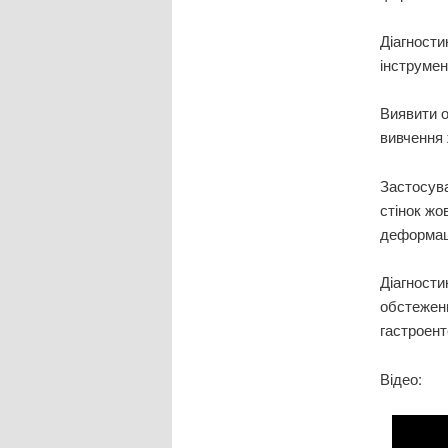
Діагности
інструме
Виявити о
вивчення 
Застосув
стінок жов
деформаці
Діагности
обстеженн
гастроент
Відео: