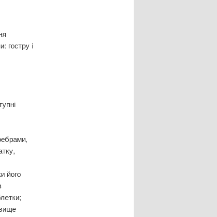
ня
: гостру і
тупні
ребрами,
атку,
и його
в
блетки;
 вище