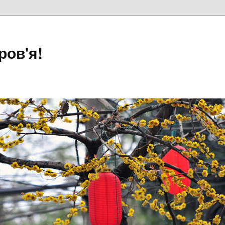
ров'я!