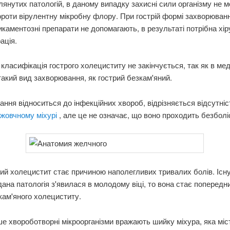
лянутих патологій, в даному випадку захисні сили організму не 
роти вірулентну мікробну флору. При гострій формі захворюван
каментозні препарати не допомагають, в результаті потрібна хір
ація.
класифікація гострого холециститу не закінчується, так як в ме
такий вид захворювання, як гострий безкам'яний.
ння відноситься до інфекційних хвороб, відрізняється відсутні
 жовчному міхурі
, але це не означає, що воно проходить безболі
ий холецистит стає причиною наполегливих тривалих болів. Існ
ана патологія з'явилася в молодому віці, то вона стає поперед
кам'яного холециститу.
е хвороботворні мікроорганізми вражають шийку міхура, яка міс