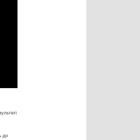
зультаті
ь до