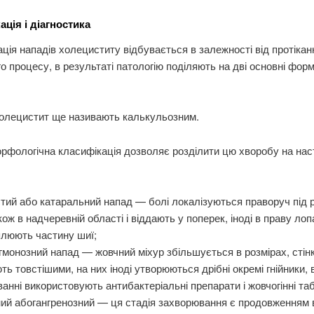
ація і діагностика
ція нападів холециститу відбувається в залежності від протікан
о процесу, в результаті патологію поділяють на дві основні форми
холецистит ще називають калькульозним.
орфологічна класифікація дозволяє розділити цю хворобу на нас
тий або катаральний напад — болі локалізуються праворуч під 
кож в надчеревній області і віддають у поперек, іноді в праву лоп
плюють частину шиї;
монозний напад — жовчний міхур збільшується в розмірах, стінк
ть товстішими, на них іноді утворюються дрібні окремі гнійники, 
ванні використовують антибактеріальні препарати і жовчогінні та
ний абогангренозний — ця стадія захворювання є продовженням