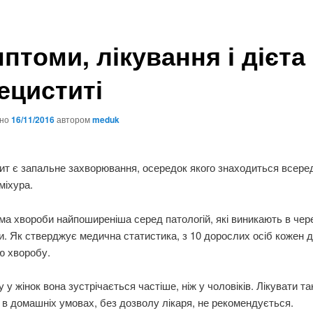
птоми, лікування і дієта
ециститі
ано
16/11/2016
автором
meduk
т є запальне захворювання, осередок якого знаходиться всере
міхура.
а хвороби найпоширеніша серед патологій, які виникають в чер
. Як стверджує медична статистика, з 10 дорослих осіб кожен д
ю хворобу.
 у жінок вона зустрічається частіше, ніж у чоловіків. Лікувати та
 в домашніх умовах, без дозволу лікаря, не рекомендується.