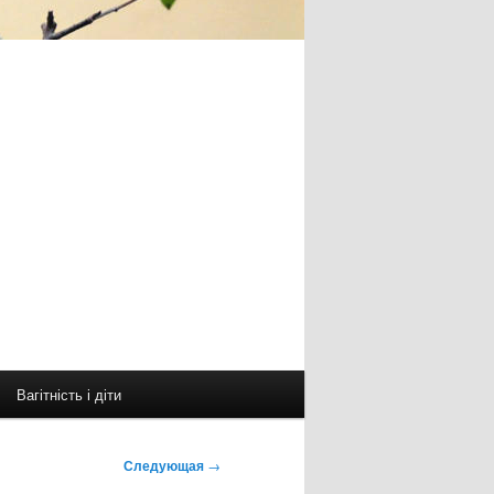
Вагітність і діти
Следующая
→