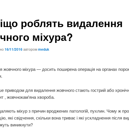
іщо роблять видалення
чного міхура?
ано
16/11/2016
автором
meduk
я жовчного міхура — досить поширена операція на органах поро
и.
е приводом для видалення жовчного стають гострий або хроніч
т , жовчнокам'яна хвороба.
аляють міхур з причин вроджених патологій, пухлин. Чому ж пр
ію, які свідчення, скільки вона триває і які ускладнення після в
ожуть виникнути?