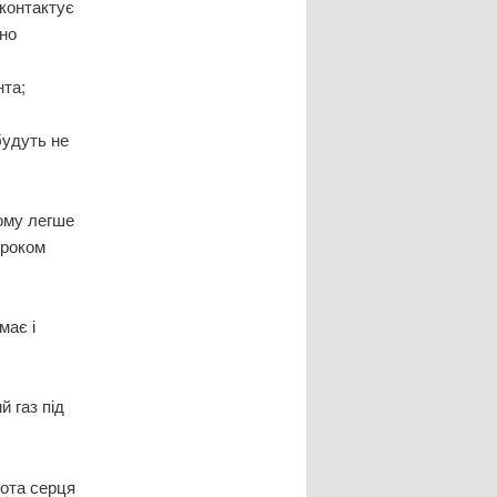
 контактує
тно
нта;
будуть не
рому легше
 роком
має і
й газ під
бота серця