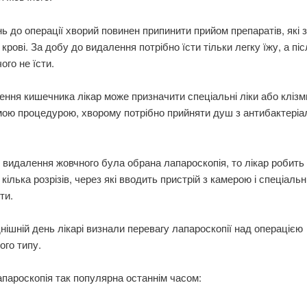
ь до операції хворий повинен припинити прийом препаратів, які
 крові. За добу до видалення потрібно їсти тільки легку їжу, а піс
чого не їсти.
ння кишечника лікар може призначити спеціальні ліки або клізми
мою процедурою, хворому потрібно прийняти душ з антибактері
видалення жовчного була обрана лапароскопія, то лікар робить
 кілька розрізів, через які вводить пристрій з камерою і спеціальн
ти.
нішній день лікарі визнали перевагу лапароскопії над операцією
ого типу.
пароскопія так популярна останнім часом: