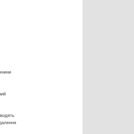
жнини
ний
оводять
идалення