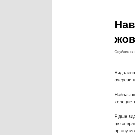
записям
Нав
жов
Опубликов
Видаленн
очеревин
Найчастіш
холецисти
Рідше вид
цю операц
органу м