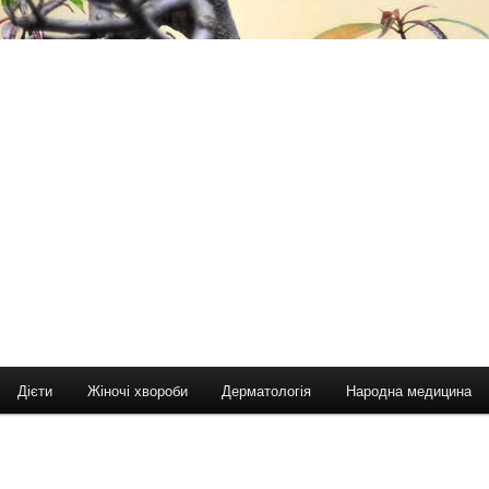
Дієти
Жіночі хвороби
Дерматологія
Народна медицина