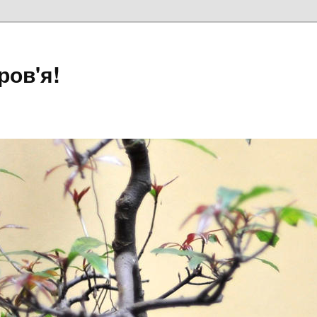
ров'я!