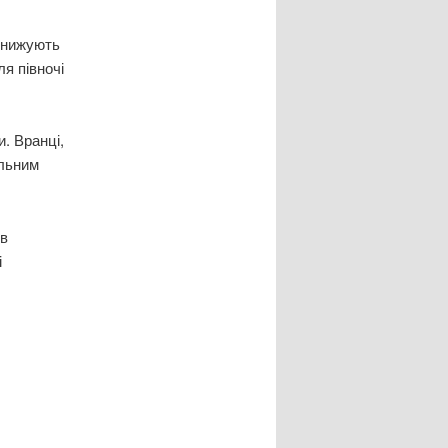
 знижують
ля півночі
. Вранці,
альним
 в
і