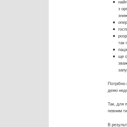
найг
з ор
зниж
опер
госп
розр
так 
паці
ще о
зваж
запу
Потрібно 
деякі нед
Так, для 
певним т
В результ