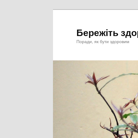
Перейти
к
основному
Бережіть здо
содержимому
Поради, як бути здоровим