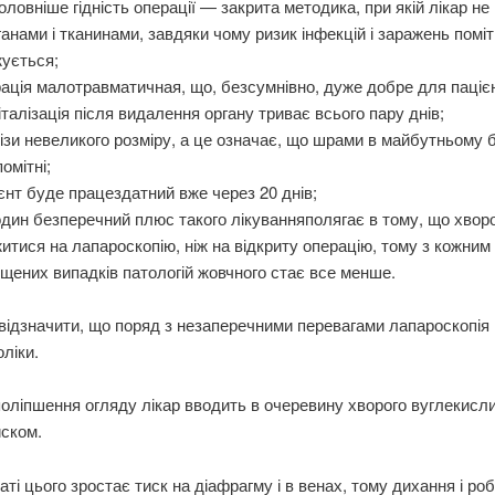
оловніше гідність операції — закрита методика, при якій лікар не
ганами і тканинами, завдяки чому ризик інфекцій і заражень помі
ується;
ація малотравматичная, що, безсумнівно, дуже добре для паціє
італізація після видалення органу триває всього пару днів;
ізи невеликого розміру, а це означає, що шрами в майбутньому 
помітні;
єнт буде працездатний вже через 20 днів;
дин безперечний плюс такого лікуванняполягає в тому, що хво
итися на лапароскопію, ніж на відкриту операцію, тому з кожним
щених випадків патологій жовчного стає все менше.
відзначити, що поряд з незаперечними перевагами лапароскопія 
оліки.
поліпшення огляду лікар вводить в очеревину хворого вуглекисли
иском.
аті цього зростає тиск на діафрагму і в венах, тому дихання і ро