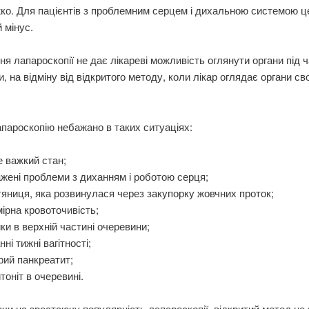
ко. Для пацієнтів з проблемним серцем і дихальною системою ц
 мінус.
я лапароскопії не дає лікареві можливість оглянути органи під 
, на відміну від відкритого методу, коли лікар оглядає органи св
пароскопію небажано в таких ситуаціях:
 важкий стан;
жені проблеми з диханням і роботою серця;
яниця, яка розвинулася через закупорку жовчних проток;
ірна кровоточивість;
ки в верхній частині очеревини;
нні тижні вагітності;
рий панкреатит;
тоніт в очеревині.
и на зростаючу популярність лапароскопії, відкритий метод не