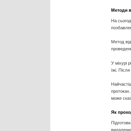
Методи в
На сьогод
позбавлен
Метод від
проведенн
У міхурі 
їжі. Післ
Найчастіш
протоках.
може сказ
Як прохо
Підготовк
видаленн