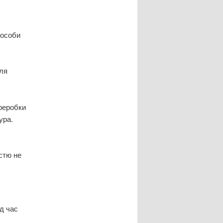
пособи
для
ереробки
ура.
стю не
ід час