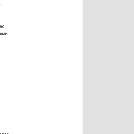
е
час
оїми
 здає