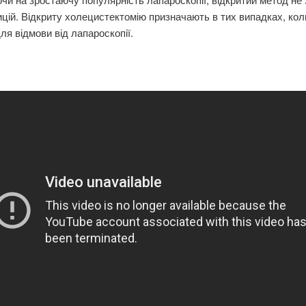
ицій. Відкриту холецистектомію призначають в тих випадках, кол
ля відмови від лапароскопії.