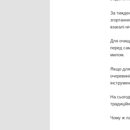
За тижден
згортання
взагалі ні
Для очище
перед са
милом.
Якщо для 
очеревині
інструмен
На сьогод
традиційн
Чому ж ла