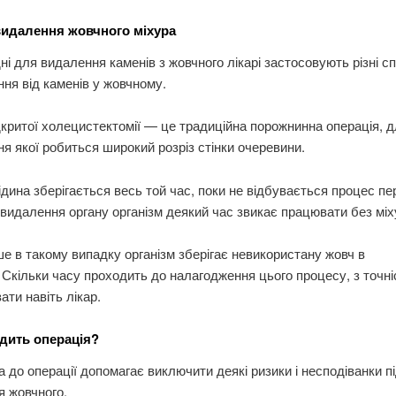
идалення жовчного міхура
ні для видалення каменів з жовчного лікарі застосовують різні с
ня від каменів у жовчному.
критої холецистектомії — це традиційна порожнинна операція, 
я якої робиться широкий розріз стінки очеревини.
рідина зберігається весь той час, поки не відбувається процес п
я видалення органу організм деякий час звикає працювати без міх
е в такому випадку організм зберігає невикористану жовч в
 Скільки часу проходить до налагодження цього процесу, з точні
ати навіть лікар.
дить операція?
а до операції допомагає виключити деякі ризики і несподіванки п
я жовчного.