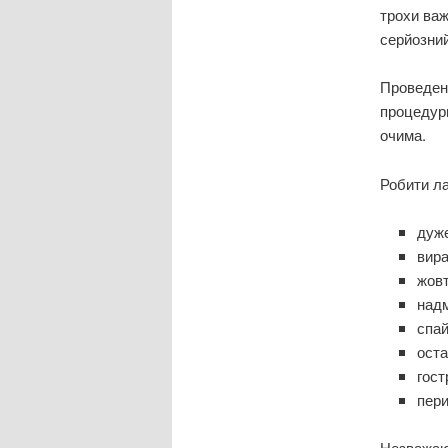
трохи важ
серйозний
Проведенн
процедури
очима.
Робити ла
дуже
вира
жовт
надм
спай
оста
гост
пери
Незважаюч