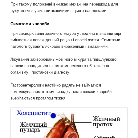
При такому положенні виникає механічна перешкода для
руху жовчі з усіма витікаючими з цього наслідками.
Симптоми хвороби
При захворюванні жовчного міхура у людини в значній мірі
змінюється повсякденний раціон і спосіб життя. Симптоми
патології бувають яскраво вираженими і змазаними.
Лікування захворювань жовчного міхура та підшлункової
залози проводиться після комплексного обстеження
організму і постановки діагнозу.
Гастроентерологи настійно радять не займатися
самолікуванням в тому випадку, коли ознаки хвороби
зберігаються протягом тижня.