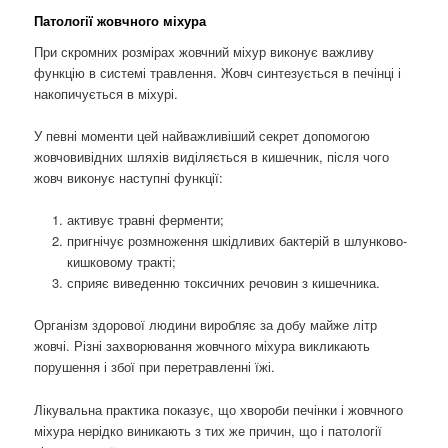
Патології жовчного міхура
При скромних розмірах жовчний міхур виконує важливу
функцію в системі травлення. Жовч синтезується в печінці і
накопичується в міхурі.
У певні моменти цей найважливіший секрет допомогою
жовчовивідних шляхів виділяється в кишечник, після чого
жовч виконує наступні функції:
активує травні ферменти;
пригнічує розмноження шкідливих бактерій в шлунково-
кишковому тракті;
сприяє виведенню токсичних речовин з кишечника.
Організм здорової людини виробляє за добу майже літр
жовчі. Різні захворювання жовчного міхура викликають
порушення і збої при перетравленні їжі.
Лікувальна практика показує, що хвороби печінки і жовчного
міхура нерідко виникають з тих же причин, що і патології