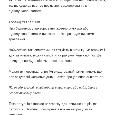
то, швидше за все, це пов'язано із захворюванням
підшлункової залози.
РОЗЛАД ТРАВЛЕННЯ
При будь-якому захворюванні жовчного міхура або
підшлункової залози виникають різні розлади системи
травлення.
Найчастіше такі симптоми, як тяжкість в шлунку, метеоризм і
здуття живота, можна списати на рахунок неякісної їжі. Це
припущення буде вірним лише частково.
Механізм перетравлення їжі влаштований таким чином, що
при закупорці жовчовивідних шляхів процес сповільнюється.
Жовч або взагалі не надходить в кишечник, або надходить в
недостатньому обсязі .
Така ситуація створює небезпеку для виникнення різних
патологій. Найбільш поширена з них — непрохідність
кишечника.