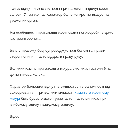
Такі ж відчуття з'являються і при патології підшлункової
залози. У той же час характер болів конкретно вказує на
уражений орган.
Які особливості притаманні жовчнокам'яної хвороби, відомо
гастроентеролога.
Біль у правому боці супроводжується болем на правій
стороні спини і часто віддає в праву руку.
Великий камінь при виході з міхура викликає гострий біль —
це печінкова колька.
Характер больових відчуттів змінюється в залежності від
захворювання. При великій кількості
каменів в жовчному
міхурі
біль буває різкою і уривчасто, часто виникає при
глибокому вдиху і швидкому видиху.
Відео: