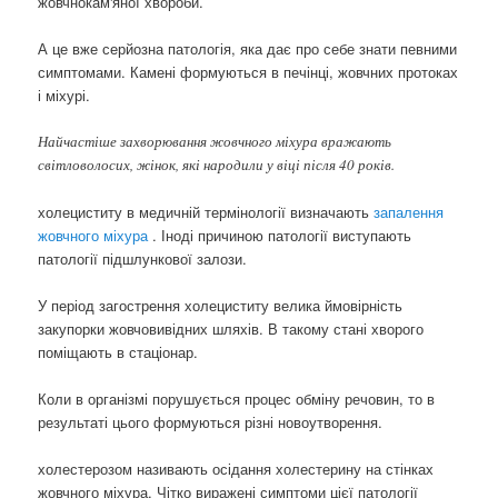
жовчнокам'яної хвороби.
А це вже серйозна патологія, яка дає про себе знати певними
симптомами. Камені формуються в печінці, жовчних протоках
і міхурі.
Найчастіше захворювання жовчного міхура вражають
світловолосих, жінок, які народили у віці після 40 років.
холециститу в медичній термінології визначають
запалення
жовчного міхура
. Іноді причиною патології виступають
патології підшлункової залози.
У період загострення холециститу велика ймовірність
закупорки жовчовивідних шляхів. В такому стані хворого
поміщають в стаціонар.
Коли в організмі порушується процес обміну речовин, то в
результаті цього формуються різні новоутворення.
холестерозом називають осідання холестерину на стінках
жовчного міхура. Чітко виражені симптоми цієї патології