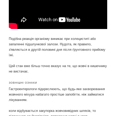
Подібна реакція організму виникає при холециститі або
запаленні підшлункової залози. Нудота, як правило,
з'являється в другій половині дня після ґрунтовного прийому
їжі.
Цей стан вже більш точно вказує на те, що жовчі в кишечнику
не вистачає.
ЗОВНІШНІ ОЗНАКИ
Гастроентерологи підкреслюють, що будь-яке захворювання
жовчного міхура набагато простіше запобігти, ніж займатися
лікуванням.
коли відбувається закупорка жовчовивідних шляхів, то
підвищується ймовірність попадання жовчі в кров.