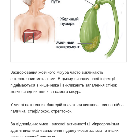
Захворювання жовчного міхура часто викликають
ентерогенниє механізми. В цьому випадку носії інфекції
піднімаються з кишечника і викликають запалення стінок
жовчовивідних шляхів і самого міхура.
У числі патогенних бактерій значаться кишкова і синьогнійна
паличка, стафілокок, стрептокок.
За відповідних умов і високої активності ці мікроорганізми
здатні викликати запалення підшлункової залози та інших
органів травної системи.