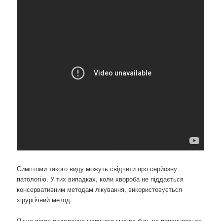
Симптоми такого виду можуть свідчити про серйозну
патологію. У тих випадках, коли хвороба не піддається
консервативним методам лікування, використовується
хірургічний метод.
Якщо після видалення жовчного міхура біль не припиняється,