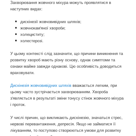
Захворювання жовчного міхура можуть проявлятися в
наступних видах:
дискінезії жовчовивідних шляхів;
жовчнокам'яної хвороби;
холециститу;
холестерозі.
У цьому контексті слід зазначити, що причини виникнення та
розвитку хвороб мають різну основу, однак симптоми та
ознаки майже завжди однакові. Цю особливість доводиться
враховувати.
Дискінезія жовчовивідних шляхів
вважається легким, при
цьому часто зустрічається захворюванням. Хвороба
з'являється в результаті зміни тонусу стінок жовчного міхура
і проток.
У числі причин, що викликають дискінезію, значаться стрес,
нервові перевантаження, депресія. Якщо не займатися її
лікуванням, то поступово створюються умови для розвитку