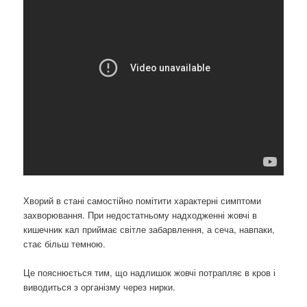
Хворий в стані самостійно помітити характерні симптоми
захворювання. При недостатньому надходженні жовчі в
кишечник кал приймає світле забарвлення, а сеча, навпаки,
стає більш темною.
Це пояснюється тим, що надлишок жовчі потрапляє в кров і
виводиться з організму через нирки.