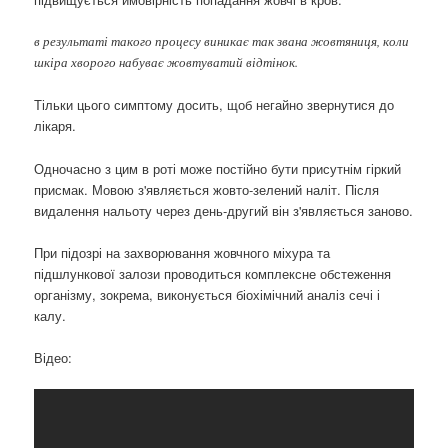
в результаті такого процесу виникає так звана жовтяниця, коли
шкіра хворого набуває жовтуватий відтінок.
Тільки цього симптому досить, щоб негайно звернутися до
лікаря.
Одночасно з цим в роті може постійно бути присутнім гіркий
присмак. Мовою з'являється жовто-зелений наліт. Після
видалення нальоту через день-другий він з'являється заново.
При підозрі на захворювання жовчного міхура та
підшлункової залози проводиться комплексне обстеження
організму, зокрема, виконується біохімічний аналіз сечі і
калу.
Відео: