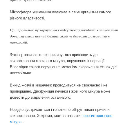
Мікрофлора кишечника включає в себе організми самого
різного властивості.
При правильному харчуванні і відсутності шкідливих звичок тут
дотримується певний баланс, який не дозволяє розвиватися
патологій.
Фахівці називають як причину, яка призводить до
захворювання жовчного міхура, порушення іннервації.
Внаслідок такого порушення механізм скорочення стінок діє
нестабільно.
Викид жовчі в кишечник проводиться не своєчасно і не
пропорційно. Дисфункція печінки і жовчного міхура може
довести до видалення останнього.
Нерідко зустрічаються і генетично обгрунтовані причини
захворювання. Зокрема, можна назвати
перегин жовчного
міхура
.