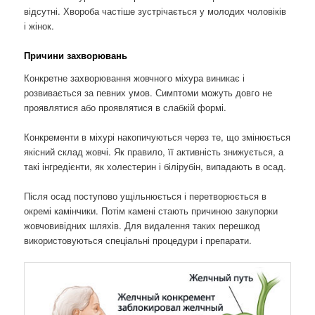
відсутні. Хвороба частіше зустрічається у молодих чоловіків
і жінок.
Причини захворювань
Конкретне захворювання жовчного міхура виникає і
розвивається за певних умов. Симптоми можуть довго не
проявлятися або проявлятися в слабкій формі.
Конкременти в міхурі накопичуються через те, що змінюється
якісний склад жовчі. Як правило, її активність знижується, а
такі інгредієнти, як холестерин і білірубін, випадають в осад.
Після осад поступово ущільнюється і перетворюється в
окремі камінчики. Потім камені стають причиною закупорки
жовчовивідних шляхів. Для видалення таких перешкод
використовуються спеціальні процедури і препарати.