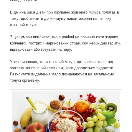
Відмінна риса дієти при лікуванні жовчного міхура полягає в
тому, щоб знизити до мінімуму навантаження на печінку і
жовчний міхур.
З цієї умови випливає, що в раціоні не повинно бути жирних,
копчених, гострих і маринованих страв. Їжу необхідно гасити,
відварювати або готувати на пару.
У тих випадках, коли жовчний міхур, що називається, під
зав'язку заповнений камінням, його доводиться видаляти.
Результати видалення мало позначаються на загальному
тонусі організму.