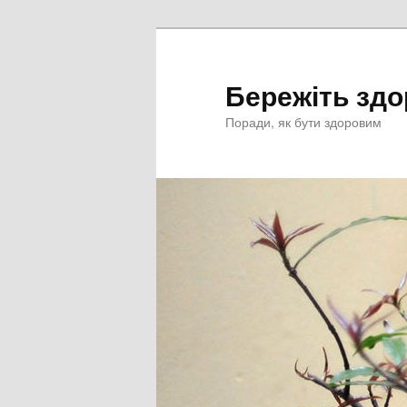
Перейти
к
основному
Бережіть здо
содержимому
Поради, як бути здоровим