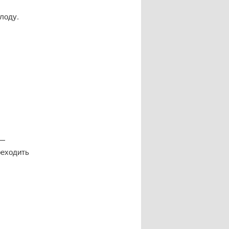
плоду.
 —
ереходить