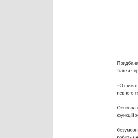
Придбана 
тільки че
«Отримати
певного те
Основна п
функцій ж
безумовно
робить це