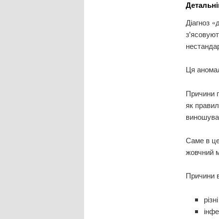
Детальні
Діагноз «
з'ясовуют
нестандар
Ця аномал
Причини п
як правил
виношува
Саме в це
жовчний м
Причини в
різн
інфе