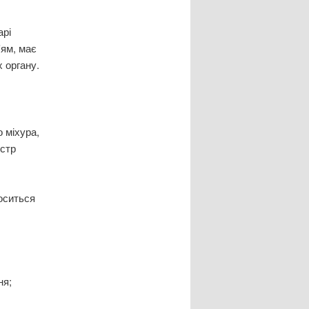
арі
'ям, має
 органу.
 міхура,
естр
носиться
ня;