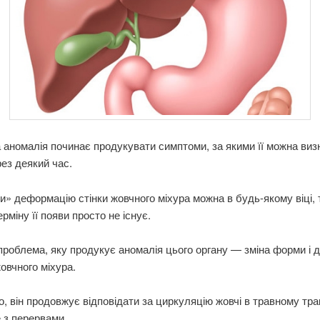
аномалія починає продукувати симптоми, за якими її можна виз
рез деякий час.
» деформацію стінки жовчного міхура можна в будь-якому віці,
рміну її появи просто не існує.
роблема, яку продукує аномалія цього органу — зміна форми і 
овчного міхура.
, він продовжує відповідати за циркуляцію жовчі в травному трак
 з перервами.