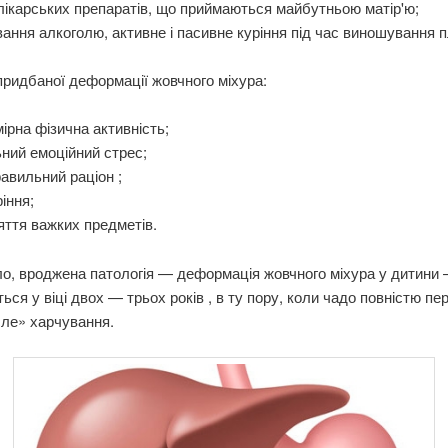
лікарських препаратів, що приймаються майбутньою матір'ю;
ання алкоголю, активне і пасивне куріння під час виношування 
ридбаної деформації жовчного міхура:
ірна фізична активність;
ний емоційний стрес;
авильний раціон ;
іння;
яття важких предметів.
о, вроджена патологія — деформація жовчного міхура у дитини
ься у віці двох — трьох років , в ту пору, коли чадо повністю п
сле» харчування.