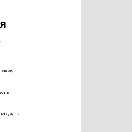
ня
а
у шкоду
бутої
міхура, а