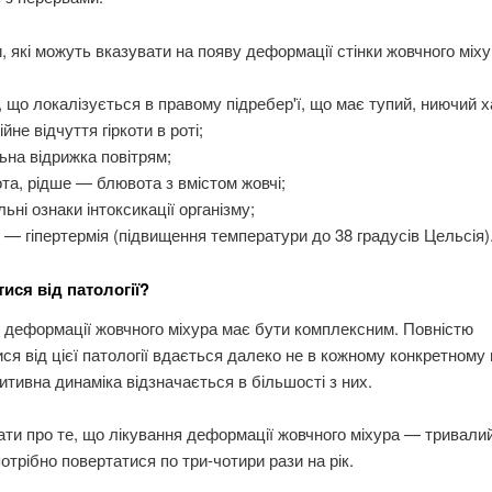
 які можуть вказувати на появу деформації стінки жовчного міху
, що локалізується в правому підребер'ї, що має тупий, ниючий х
ійне відчуття гіркоти в роті;
ьна відрижка повітрям;
та, рідше — блювота з вмістом жовчі;
льні ознаки інтоксикації організму;
і — гіпертермія (підвищення температури до 38 градусів Цельсія)
ися від патології?
 деформації жовчного міхура має бути комплексним. Повністю
ся від цієї патології вдається далеко не в кожному конкретному
итивна динаміка відзначається в більшості з них.
ати про те, що лікування деформації жовчного міхура — тривали
потрібно повертатися по три-чотири рази на рік.