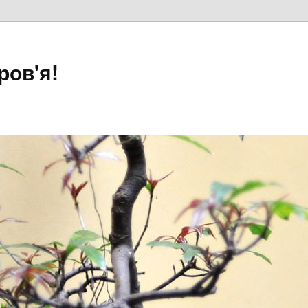
ров'я!