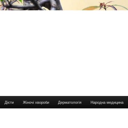
Дієти
Жіночі хвороби
Дерматологія
Народна медицина