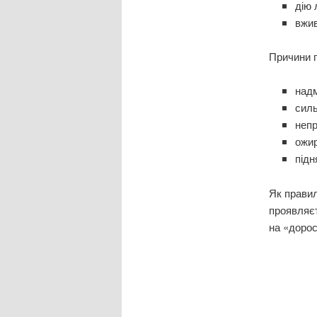
дію 
вжив
Причини п
надм
силь
непр
ожир
підн
Як правил
проявляєт
на «доро