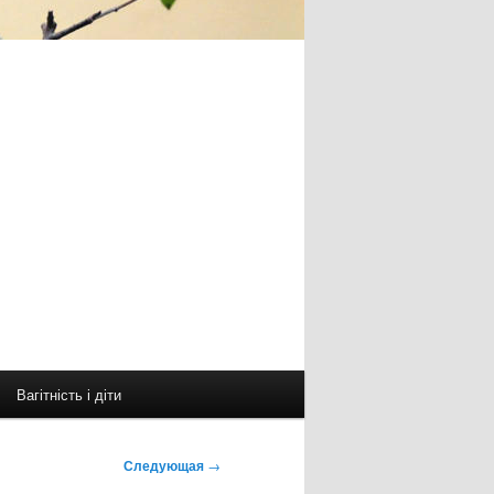
Вагітність і діти
Следующая
→