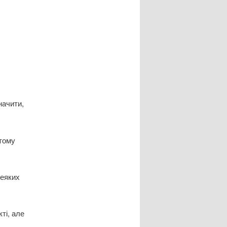
начити,
 тому
деяких
ті, але