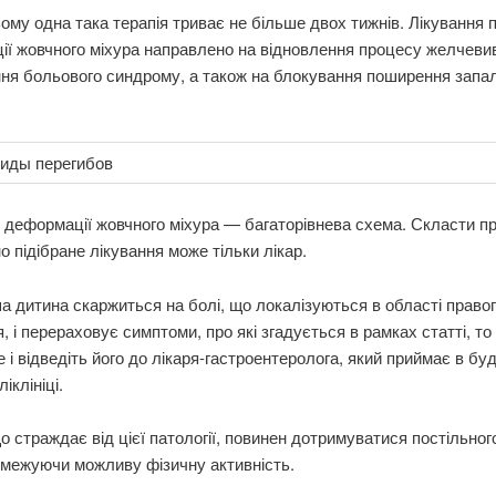
ому одна така терапія триває не більше двох тижнів. Лікування 
ї жовчного міхура направлено на відновлення процесу желчевив
ня больового синдрому, а також на блокування поширення запа
 деформації жовчного міхура — багаторівнева схема. Скласти пр
о підібране лікування може тільки лікар.
 дитина скаржиться на болі, що локалізуються в області право
я, і перераховує симптоми, про які згадується в рамках статті, то
е і відведіть його до лікаря-гастроентеролога, який приймає в бу
ліклініці.
о страждає від цієї патології, повинен дотримуватися постільног
бмежуючи можливу фізичну активність.