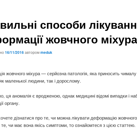
вильні способи лікуван
ормації жовчного міхур
ано
16/11/2016
автором
meduk
я жовчного міхура — серйозна патологія, яка приносить чимал
як маленької людини, так і дорослому.
о, ця аномалія є вродженою, однак медицині відомі випадки і на
ї органу.
очете дізнатися про те, чи можна лікувати деформацію жовчного 
 те, чи має вона якісь симптоми, то ознайомтеся з цією статтею.