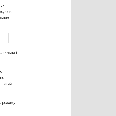
при
еденіе,
льних
авильне і
го
 не
дь-який
о режиму,