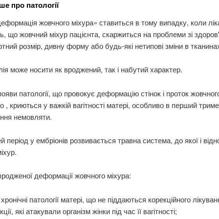
ше про патології
деформація жовчного міхура» ставиться в тому випадку, коли лік
ь, що жовчний міхур пацієнта, скаржиться на проблеми зі здоров
тний розмір, дивну форму або будь-які нетипові зміни в тканинах
ія може носити як вроджений, так і набутий характер.
ояви патології, що провокує деформацію стінок і проток жовчного
о , криються у важкій вагітності матері, особливо в перший трим
ння немовляти.
й період у ембріонів розвивається травна система, до якої і від
іхур.
родженої деформації жовчного міхура:
і хронічні патології матері, що не піддаються корекційного лікуван
кції, які атакували організм жінки під час її вагітності;