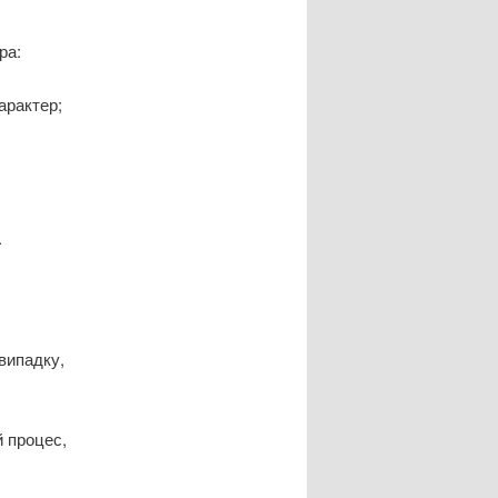
ра:
арактер;
.
 випадку,
й процес,