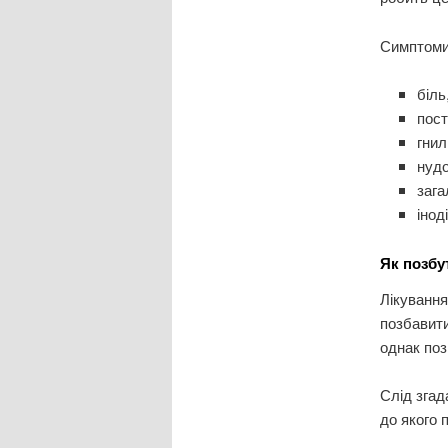
Симптоми,
біль
пост
гнил
нудо
зага
інод
Як позбут
Лікування
позбавити
однак поз
Слід згад
до якого 