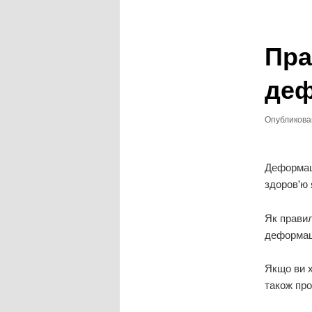
записям
Пра
деф
Опубликов
Деформаці
здоров'ю 
Як правил
деформаці
Якщо ви х
також про