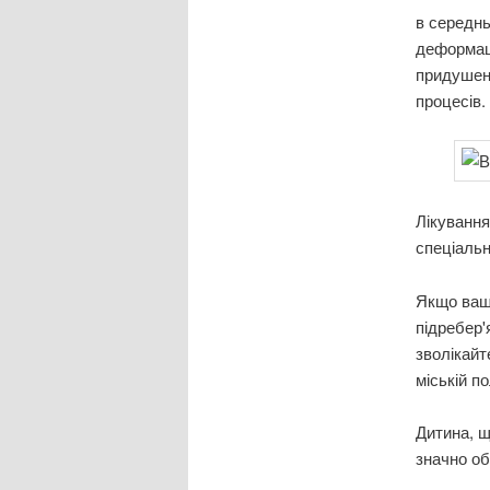
в середнь
деформаці
придушен
процесів.
Лікування
спеціальн
Якщо ваша
підребер'
зволікайт
міській по
Дитина, щ
значно о