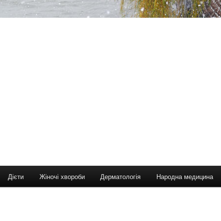
Дієти
Жіночі хвороби
Дерматологія
Народна медицина