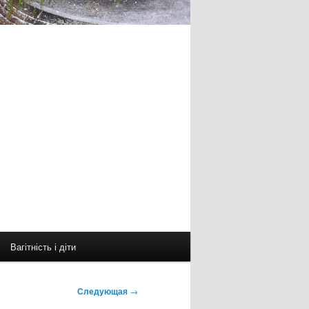
Вагітність і діти
Следующая
→