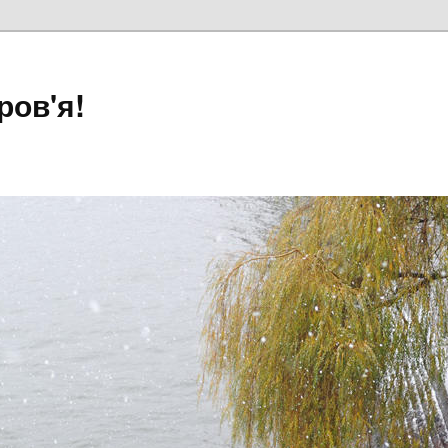
ров'я!