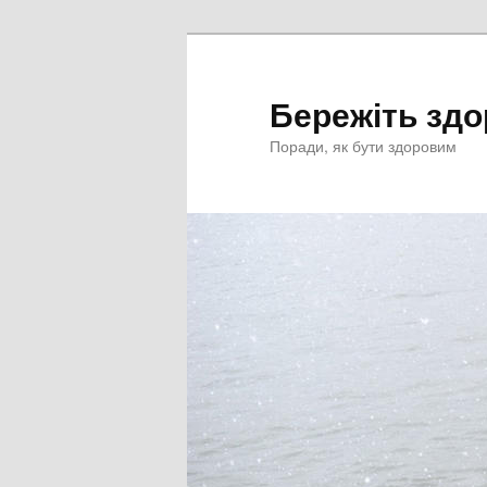
Перейти
к
основному
Бережіть здо
содержимому
Поради, як бути здоровим