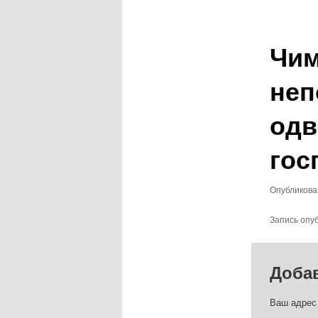
записям
Чим
неп
одв
гос
Опубликов
Запись опу
Доба
Ваш адрес 