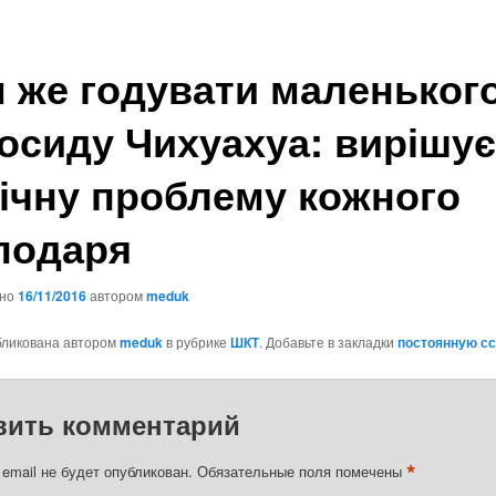
 же годувати маленьког
осиду Чихуахуа: вирішу
ічну проблему кожного
подаря
ано
16/11/2016
автором
meduk
бликована автором
meduk
в рубрике
ШКТ
. Добавьте в закладки
постоянную с
вить комментарий
*
email не будет опубликован.
Обязательные поля помечены