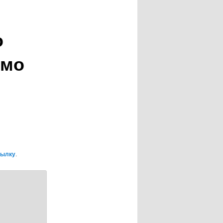
о
ємо
сылку
.