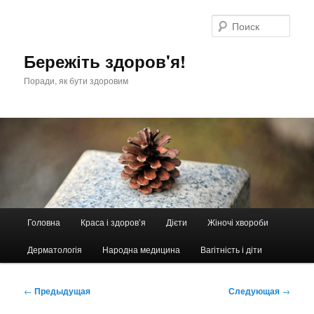
Перейти
к
Поис
основному
содержимому
Бережіть здоров'я!
Поради, як бути здоровим
Главное
Головна
Краса і здоров’я
Дієти
Жіночі хвороби
меню
Дерматологія
Народна медицина
Вагітність і діти
Навигация
←
Предыдущая
Следующая
→
по