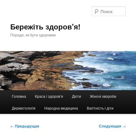
Перейти
к
Поис
основному
содержимому
Бережіть здоров'я!
Поради, як бути здоровим
Главное
Головна
Краса і здоров’я
Дієти
Жіночі хвороби
меню
Дерматологія
Народна медицина
Вагітність і діти
Навигация
←
Предыдущая
Следующая
→
по