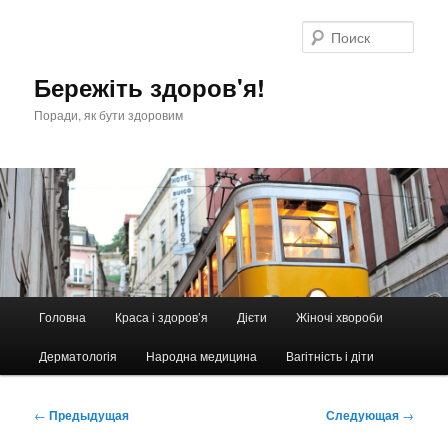
Перейти
к
Поис
основному
содержимому
Бережіть здоров'я!
Поради, як бути здоровим
Главное
Головна
Краса і здоров’я
Дієти
Жіночі хвороби
меню
Дерматологія
Народна медицина
Вагітність і діти
Навигация
←
Предыдущая
Следующая
→
по