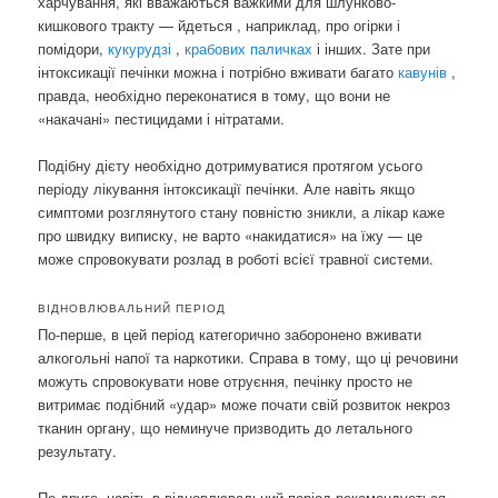
харчування, які вважаються важкими для шлунково-
кишкового тракту — йдеться , наприклад, про огірки і
помідори,
кукурудзі
,
крабових паличках
і інших. Зате при
інтоксикації печінки можна і потрібно вживати багато
кавунів
,
правда, необхідно переконатися в тому, що вони не
«накачані» пестицидами і нітратами.
Подібну дієту необхідно дотримуватися протягом усього
періоду лікування інтоксикації печінки. Але навіть якщо
симптоми розглянутого стану повністю зникли, а лікар каже
про швидку виписку, не варто «накидатися» на їжу — це
може спровокувати розлад в роботі всієї травної системи.
ВІДНОВЛЮВАЛЬНИЙ ПЕРІОД
По-перше, в цей період категорично заборонено вживати
алкогольні напої та наркотики. Справа в тому, що ці речовини
можуть спровокувати нове отруєння, печінку просто не
витримає подібний «удар» може почати свій розвиток некроз
тканин органу, що неминуче призводить до летального
результату.
По-друге, навіть в відновлювальний період рекомендується