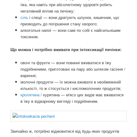
їжа, яка навіть при абсолютному здоров'я робить
негативний вплив на печінку;
сіль
і спеції — вони дратують шлунок, кишечник, що
призводить до погіршення стану хворого;
алкогольні напої — вони самі по собі є найсильнішим
токсином.
Що можна і потрібно вживати при інтоксикації печінки:
овочі та фрукти — вони повинні вживатися в їжу
подрібненими, приготовані на пару або шляхом гасіння /
варення;
молочні продукти — їх можна вживати в необмеженій
кількості, то ж стосується і кисломолочних продуктів;
кролятина
/ курятина — м'ясо цих видів має вживатися
в їжу в відварному вигляді і подрібненим.
Звичайно ж, потрібно відмовитися від будь-яких продуктів