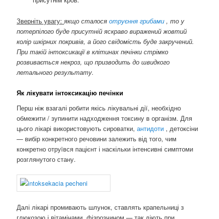
Зверніть увагу:
якщо сталося
отруєння грибами
, то у
потерпілого буде присутній яскраво виражений жовтий
колір шкірних покривів, а його свідомість буде закручений.
При такій інтоксикації в клітинах печінки стрімко
розвивається некроз, що призводить до швидкого
летального результату.
Як лікувати інтоксикацію печінки
Перш ніж взагалі робити якісь лікувальні дії, необхідно
обмежити / зупинити надходження токсину в організм. Для
цього лікарі використовують сироватки,
антидоти
, детоксіни
— вибір конкретного речовини залежить від того, чим
конкретно отруївся пацієнт і наскільки інтенсивні симптоми
розглянутого стану.
Далі лікарі промивають шлунок, ставлять крапельниці з
глюкозою і вітамінами, фізрозчином — так діють при