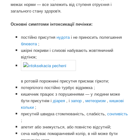
межах норми — все залежить від ступеня отруєння і
загального стану здоров'я.
Основні симптоми інтоксикації печінки:
постійно присутня
нудота
і не приносить полегшення
блювота
;
шкірні покриви і слизові набувають жовтяничний
відтінок;
в ротовій порожнині присутня присмак гіркоти;
потерпілого постійно турбує відрижка ;
кишечник працює з порушеннями — у людини може
бути присутнім і
діарея
, і
запор
,
метеоризм
,
кишкові
кольки
;
присутній швидка стомлюваність, слабкість,
сонливість
;
апетит або знижується, або повністю відсутній;
сеча набуває помаранчевий колір, в ній може бути
присутнім кров.