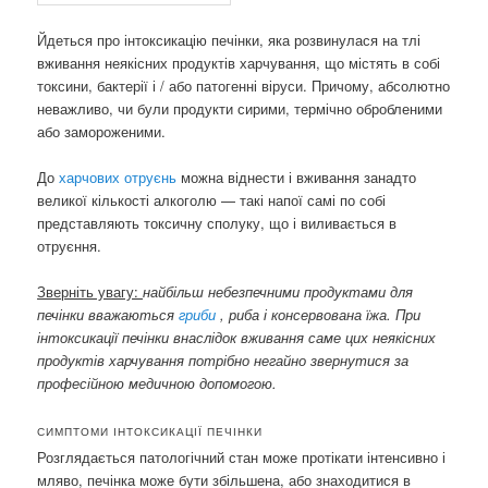
Йдеться про інтоксикацію печінки, яка розвинулася на тлі
вживання неякісних продуктів харчування, що містять в собі
токсини, бактерії і / або патогенні віруси. Причому, абсолютно
неважливо, чи були продукти сирими, термічно обробленими
або замороженими.
До
харчових отруєнь
можна віднести і вживання занадто
великої кількості алкоголю — такі напої самі по собі
представляють токсичну сполуку, що і виливається в
отруєння.
Зверніть увагу:
найбільш небезпечними продуктами для
печінки вважаються
гриби
, риба і консервована їжа. При
інтоксикації печінки внаслідок вживання саме цих неякісних
продуктів харчування потрібно негайно звернутися за
професійною медичною допомогою.
СИМПТОМИ ІНТОКСИКАЦІЇ ПЕЧІНКИ
Розглядається патологічний стан може протікати інтенсивно і
мляво, печінка може бути збільшена, або знаходитися в