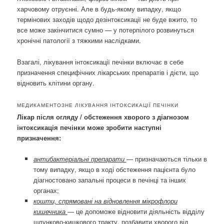
харчовому отруєнні. Але в будь-якому випадку, якщо
термінових заходів щодо дезінтоксикації не буде вжито, то
все може закінчитися сумно — у потерпілого розвинуться
хронічні патології з тяжкими наслідками.
Взагалі, лікування інтоксикації печінки включає в себе
призначення специфічних лікарських препаратів і дієти, що
відновить клітини органу.
МЕДИКАМЕНТОЗНЕ ЛІКУВАННЯ ІНТОКСИКАЦІЇ ПЕЧІНКИ
Лікар після огляду / обстеження хворого з діагнозом
інтоксикація печінки може зробити наступні
призначення:
антибактеріальні препарати
— призначаються тільки в
тому випадку, якщо в ході обстеження пацієнта було
діагностовано запальні процеси в печінці та інших
органах;
кошти, спрямовані на відновлення мікрофлори
кишечника
— це допоможе відновити діяльність відділу
шлунково-кишкового тракту, позбавити хворого від