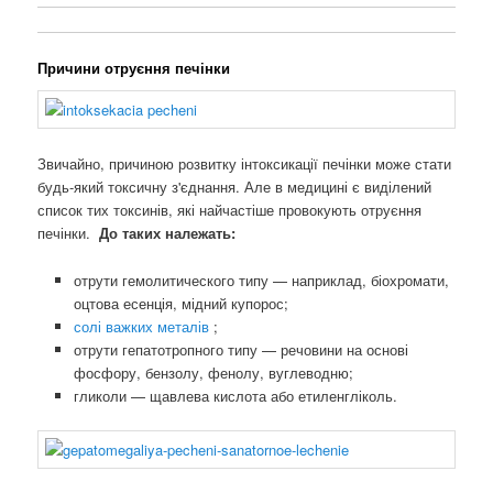
Причини отруєння печінки
Звичайно, причиною розвитку інтоксикації печінки може стати
будь-який токсичну з'єднання. Але в медицині є виділений
список тих токсинів, які найчастіше провокують отруєння
печінки.
До таких належать:
отрути гемолитического типу — наприклад, біохромати,
оцтова есенція, мідний купорос;
солі важких металів
;
отрути гепатотропного типу — речовини на основі
фосфору, бензолу, фенолу, вуглеводню;
гликоли — щавлева кислота або етиленгліколь.