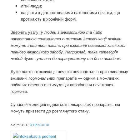
літні люди;
пацієнти з діагностованими патологіями печінки, що
протікають в хронічній формі.
Зверніть увагу:
у людей з алкогольною та / або
наркотичною залежністю симптоми інтоксикації печінки
можуть з'явитися навіть при вживанні невеликої кількості
певного лікарського засобу. Наприклад, така категорія
людей дуже чутлива до парацетамолу та його похідних.
Дуже часто інтоксикація печінки починається і при тривалому
вживанні гормональних препаратів — одним з можливих
побічних ефектів є стимуляція вироблення печінкових
гормонів.
Сучасній медицині відомі сотні лікарських препаратів, які
можуть призвести до розглянутого стану.
ХАРЧОВЕ
ОТРУЄННЯ