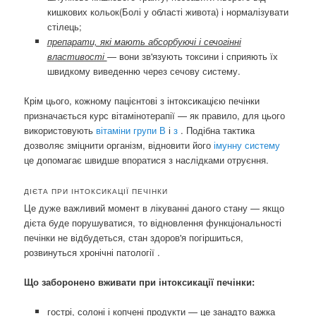
кишкових кольок(Болі у області живота) і нормалізувати
стілець;
препарати, які мають абсорбуючі і сечогінні
властивості
— вони зв'язують токсини і сприяють їх
швидкому виведенню через сечову систему.
Крім цього, кожному пацієнтові з інтоксикацією печінки
призначається курс вітамінотерапії — як правило, для цього
використовують
вітаміни групи В
і
з
. Подібна тактика
дозволяє зміцнити організм, відновити його
імунну систему
це допомагає швидше впоратися з наслідками отруєння.
ДІЄТА ПРИ ІНТОКСИКАЦІЇ ПЕЧІНКИ
Це дуже важливий момент в лікуванні даного стану — якщо
дієта буде порушуватися, то відновлення функціональності
печінки не відбудеться, стан здоров'я погіршиться,
розвинуться хронічні патології .
Що заборонено вживати при інтоксикації печінки:
гострі, солоні і копчені продукти — це занадто важка