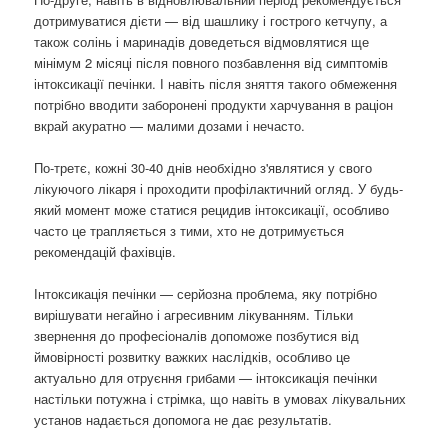
дотримуватися дієти — від шашлику і гострого кетчупу, а
також солінь і маринадів доведеться відмовлятися ще
мінімум 2 місяці після повного позбавлення від симптомів
інтоксикації печінки. І навіть після зняття такого обмеження
потрібно вводити заборонені продукти харчування в раціон
вкрай акуратно — малими дозами і нечасто.
По-третє, кожні 30-40 днів необхідно з'являтися у свого
лікуючого лікаря і проходити профілактичний огляд. У будь-
який момент може статися рецидив інтоксикації, особливо
часто це трапляється з тими, хто не дотримується
рекомендацій фахівців.
Інтоксикація печінки — серйозна проблема, яку потрібно
вирішувати негайно і агресивним лікуванням. Тільки
звернення до професіоналів допоможе позбутися від
ймовірності розвитку важких наслідків, особливо це
актуально для отруєння грибами — інтоксикація печінки
настільки потужна і стрімка, що навіть в умовах лікувальних
установ надається допомога не дає результатів.