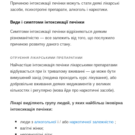
Причиною інтоксикації печінки можуть стати деякі лікарські
засоби, психотропні препарати, алкоголь і наркотики.
Види і симптоми інтоксикації печінки
Симптоми інтоксикації печінки відрізняються деяким
різноманітністю — все залежить від того, що послужило
причиною розвитку даного стану.
ОТРУЄННЯ ЛІКАРСЬКИМИ ПРЕПАРАТАМИ
Найчастіше інтоксикація печінки лікарськими препаратами
відбувається при їх тривалому вживанні — це може бути
вимушений захід (людина проходить курс лікування), або
добровільне вживання деяких медикаментів у великих
кількостях і регулярно (мова йде про наркотичні засоби).
Лікарі виділяють групу людей, у яких найбільш імовірна
інтоксикація печінки:
люди з
алкогольної
і / або
наркотичної залежністю
;
вагітні жінки;
неповнолітні діти;