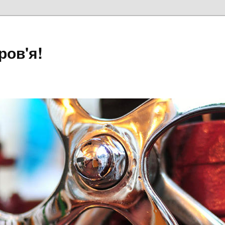
ров'я!