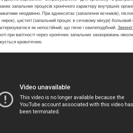
ваних запальних процесів хронічного характеру внутрішніх органі
никатиме неодмінно. При аднекситах (запалення яєчників), пієло
я нирок), циститі (запальний процес в сечовому міхурі) больовий
ктеризуватися як непостійний, що тягне і хвилеподібний.
Зверніт
воті при вагітності через хронічних запальних захворювань ніколи
жується кровотечею.