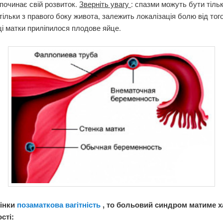
починає свій розвиток.
Зверніть увагу
: спазми можуть бути тільк
тільки з правого боку живота, залежить локалізація болю від того
ці матки приліпилося плодове яйце.
інки
позаматкова вагітність
, то больовий синдром матиме х
сті: