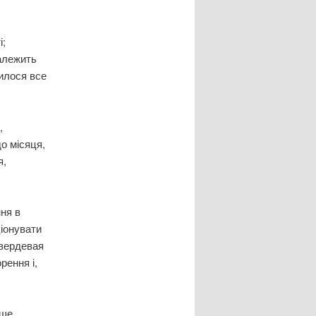
і;
залежить
жилося все
,
до місяця,
я,
ння в
ціонувати
твердевая
рення і,
іше