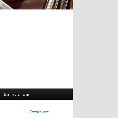
Вагітність і діти
Следующая
→