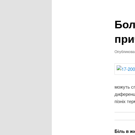
записям
Бол
при
Опубликов
можуть сп
диференці
пізніх тер
Біль в жи