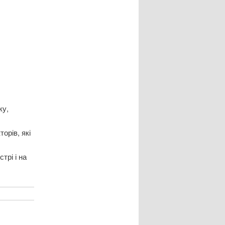
ку,
орів, які
трі і на