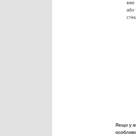
вже 
або 
стін
Якщо у ж
особливо