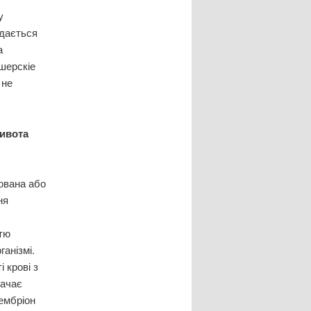
у
ядається
а
шерскіе
 не
живота
зована або
ня
стю
анізмі.
 крові з
начає
 ембріон