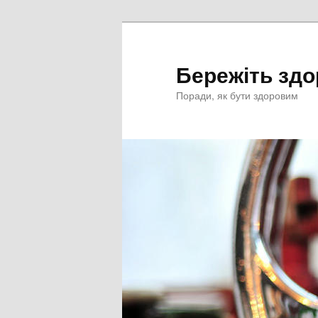
Перейти
к
основному
Бережіть здо
содержимому
Поради, як бути здоровим