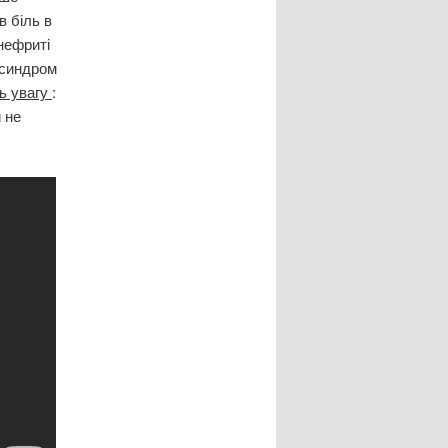
в біль в
нефриті
 синдром
ь увагу
:
 не