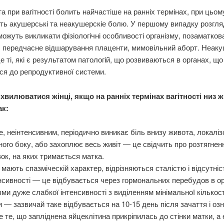
а при вагітності болить найчастіше на ранніх термінах, при цьом
ть акушерські та неакушерскіе болю. У першому випадку розгл
ожуть викликати фізіологічні особливості організму, позаматков
ь, передчасне відшарування плаценти, мимовільний аборт. Неаку
 ті, які є результатом патологій, що розвиваються в органах, що
ся до репродуктивної системи.
 хвилюватися жінці, якщо на ранніх термінах вагітності низ 
ак:
е, неінтенсивним, періодично виникає біль внизу живота, локалі
ного боку, або захоплює весь живіт — це свідчить про розтягнен
зок, на яких тримається матка.
 мають спазміческій характер, відрізняються сталістю і відсутні
нсивності — це відбувається через гормональних перебудов в орг
ми дуже слабкої інтенсивності з виділенням мінімальної кількості
и — зазвичай таке відбувається на 10-15 день після зачаття і оз
 те, що запліднена яйцеклітина прикріпилась до стінки матки, а