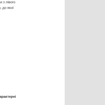
и з лівого
, до якої
арактерні