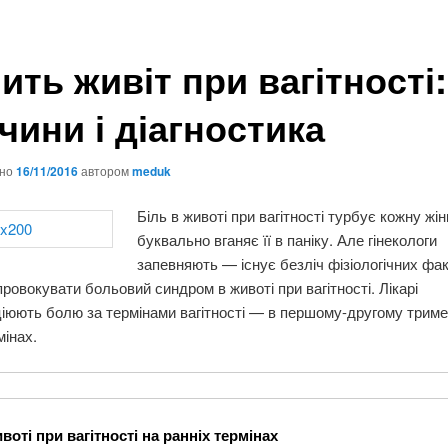
ить живіт при вагітності:
чини і діагностика
ано
16/11/2016
автором
meduk
Біль в животі при вагітності турбує кожну жін
буквально вганяє її в паніку. Але гінекологи
запевняють — існує безліч фізіологічних факт
ровокувати больовий синдром в животі при вагітності. Лікарі
юють болю за термінами вагітності — в першому-другому тримес
мінах.
воті при вагітності на ранніх термінах