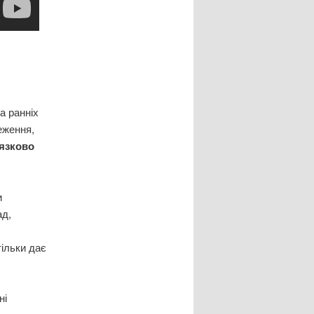
а ранніх
еження,
'язково
и
ад,
тільки дає
ні