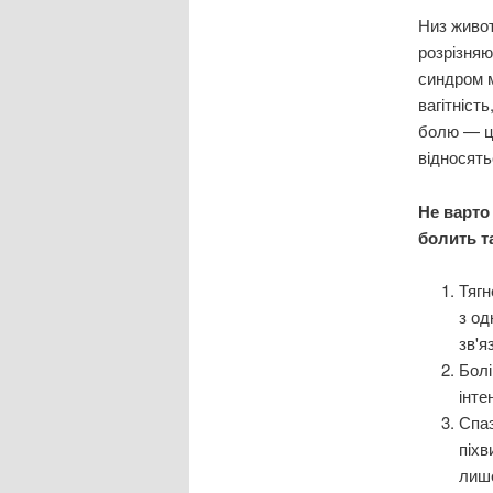
Низ живот
розрізняю
синдром м
вагітніст
болю — це
відносять
Не варто
болить т
Тягн
з од
зв'я
Болі
інте
Спаз
піхв
лише