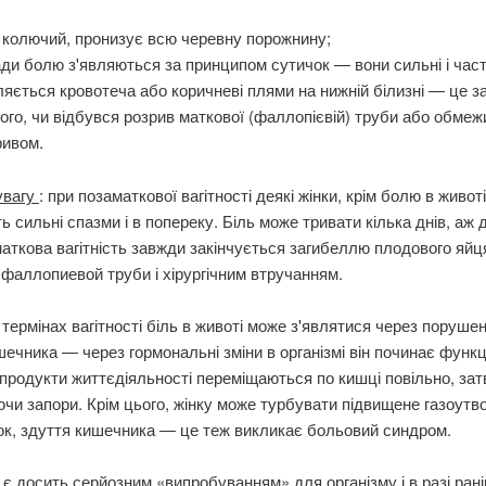
 колючий, пронизує всю черевну порожнину;
ди болю з'являються за принципом сутичок — вони сильні і част
ляється кровотеча або коричневі плями на нижній білизні — це 
того, чи відбувся розрив маткової (фаллопієвій) труби або обме
ривом.
увагу
: при позаматкової вагітності деякі жінки, крім болю в животі
ь сильні спазми і в попереку. Біль може тривати кілька днів, аж 
аткова вагітність завжди закінчується загибеллю плодового яйц
фаллопиевой труби і хірургічним втручанням.
 термінах вагітності біль в животі може з'являтися через поруше
шечника — через гормональні зміни в організмі він починає функ
продукти життєдіяльності переміщаються по кишці повільно, за
ючи запори. Крім цього, жінку може турбувати підвищене газоутво
ок, здуття кишечника — це теж викликає больовий синдром.
ь є досить серйозним «випробуванням» для організму і в разі ран