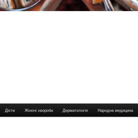
Дієти
Жіночі хвороби
Дерматологія
Народна медицина