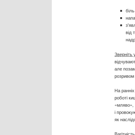
біль
напа
з'яв
від 
над
Зверніть 
відчувают
але позам
розривом 
На ранніх
роботі ки
«мляво», 
і провоку
як наслід
Вагітніст