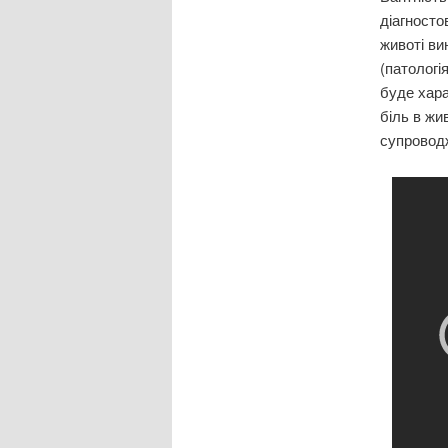
діагносто
животі ви
(патологі
буде хара
біль в жи
супровод