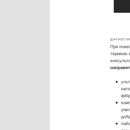
ДІАГНОСТИ
При появі
термінах 
консульта
направит
ульт
пато
фібр
комп
уявл
добр
лабо