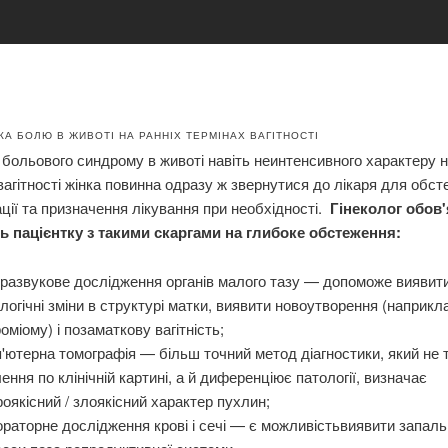
КА БОЛЮ В ЖИВОТІ НА РАННІХ ТЕРМІНАХ ВАГІТНОСТІ
 больового синдрому в животі навіть неинтенсивного характеру н
вагітності жінка повинна одразу ж звернутися до лікаря для обст
ції та призначення лікування при необхідності.
Гінеколог обов
ь пацієнтку з такими скаргами на глибоке обстеження:
развукове дослідження органів малого тазу — допоможе виявит
логічні зміни в структурі матки, виявити новоутворення (наприкл
оміому) і позаматкову вагітність;
'ютерна томографія — більш точний метод діагностики, який не 
ення по клінічній картині, а й диференціює патології, визначає
оякісний / злоякісний характер пухлин;
раторне дослідження крові і сечі — є можливістьвиявити запаль