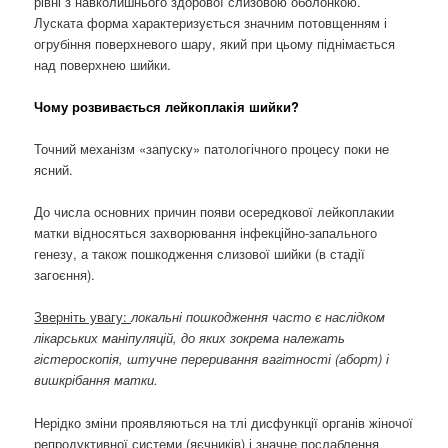
рівні з навколишнього здорової слизовою оболонкою.
Луската форма характеризується значним потовщенням і
огрубіння поверхневого шару, який при цьому піднімається
над поверхнею шийки.
Чому розвивається лейкоплакія шийки?
Точний механізм «запуску» патологічного процесу поки не
ясний.
До числа основних причин появи осередкової лейкоплакии
матки відносяться захворювання інфекційно-запального
генезу, а також пошкодження слизової шийки (в стадії
загоєння).
Зверніть увагу:
локальні пошкодження часто є наслідком
лікарських маніпуляцій, до яких зокрема належать
гістероскопія, штучне переривання вагітності (аборт) і
вишкрібання матки.
Нерідко зміни проявляються на тлі дисфункції органів жіночої
репродуктивної системи (яєчників) і значне послаблення