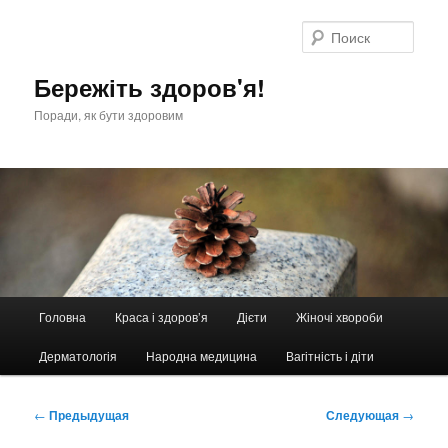
Перейти
к
Поис
основному
содержимому
Бережіть здоров'я!
Поради, як бути здоровим
Главное
Головна
Краса і здоров’я
Дієти
Жіночі хвороби
меню
Дерматологія
Народна медицина
Вагітність і діти
Навигация
←
Предыдущая
Следующая
→
по