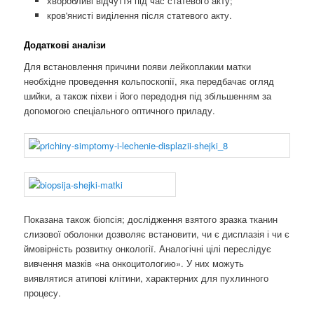
хворобливі відчуття під час статевого акту;
кров'янисті виділення після статевого акту.
Додаткові аналізи
Для встановлення причини появи лейкоплакии матки
необхідне проведення кольпоскопії, яка передбачає огляд
шийки, а також піхви і його передодня під збільшенням за
допомогою спеціального оптичного приладу.
Показана також біопсія; дослідження взятого зразка тканин
слизової оболонки дозволяє встановити, чи є дисплазія і чи є
ймовірність розвитку онкології. Аналогічні цілі переслідує
вивчення мазків «на онкоцитологию». У них можуть
виявлятися атипові клітини, характерних для пухлинного
процесу.