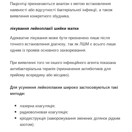
Пацієнтці призначаються аналізи з метою встановлення
наявності або відсутності бактеріальної інфекції, а також
виявлення конкретного збудника.
лікування лейкоплакії шийки матки
Адекватне лікування може бути призначено лише після
точного встановлення діагнозу, так як ЛШМ є всього лише
одним із проявів основного захворювання.
При виявленні того чи іншого інфекційного агента показана
антибактеріальна терапія (призначення антибіотиків для
прийому всередину або місцево).
Для усунення лейкоплакии широко застосовуються такі
методи:
лазерна коагуляція;
радиоволновая коагуляція;
кріодеструкція (заморожування змінених ділянок рідким
азотом);