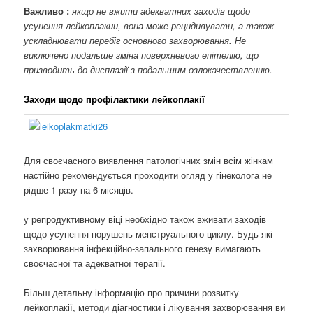
Важливо :
якщо не вжити адекватних заходів щодо
усунення лейкоплакии, вона може рецидивувати, а також
ускладнювати перебіг основного захворювання. Не
виключено подальше зміна поверхневого епітелію, що
призводить до дисплазії з подальшим озлокачествлению.
Заходи щодо профілактики лейкоплакії
Для своєчасного виявлення патологічних змін всім жінкам
настійно рекомендується проходити огляд у гінеколога не
рідше 1 разу на 6 місяців.
у репродуктивному віці необхідно також вживати заходів
щодо усунення порушень менструального циклу. Будь-які
захворювання інфекційно-запального генезу вимагають
своєчасної та адекватної терапії.
Більш детальну інформацію про причини розвитку
лейкоплакії, методи діагностики і лікування захворювання ви