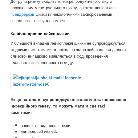
До групи ризику входять жінки репродуктивного віку з
порушенням менструального циклу, а також пацієнтки з
псевдоерозії
шийки і гінекологічними захворюваннями
запального генезу в анамнезі.
Клінічні прояви лейкоплакии
У більшості випадків лейкоплакія шийки не супроводжується
жодними симптомами, а локальна зміна забарвлення ділянок
слизової випадково виявляється в ході проведення
планового гінекологічного огляду.
Якщо патологія супроводжує гінекологічні захворювання
інфекційного генезу, то можуть мати місце такі
симптоми:
наявність виділень з піхви;
вагінальний свербіж;