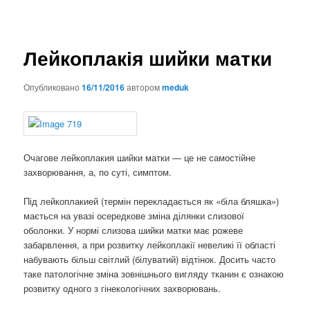
Лейкоплакія шийки матки
Опубликовано
16/11/2016
автором
meduk
Очагове лейкоплакия шийки матки — це не самостійне
захворювання, а, по суті, симптом.
Під лейкоплакией (термін перекладається як «біла бляшка»)
мається на увазі осередкове зміна ділянки слизової
оболонки. У нормі слизова шийки матки має рожеве
забарвлення, а при розвитку лейкоплакії невеликі її області
набувають більш світлий (білуватий) відтінок. Досить часто
таке патологічне зміна зовнішнього вигляду тканин є ознакою
розвитку одного з гінекологічних захворювань.