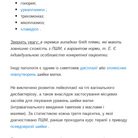
гонорея;
уреаплазмоз
;
трихомоніаз;
мікоплазмоз;
хламідіоз
.
Зверніть увагу:
в окремих випадках бліді плями, які мають
зовнішню схожість з ЛШМ, є варіантом норми, т. Е. Є
індивідуальною особливістю конкретної пацієнтки.
Іноді патологія є одним із симптомів
дисплазії
або
злоякісних
новоутворень
шийки матки.
Не виключено розвиток лейкоплакії на тлі вагінального
дисбактеріозу, а також внаслідок застосування місцевих
засобів для лікування уражень шийки матки
(інтравагінального введення тампонів з маслами і
мазями). За статистикою кожна третя пацієнтка, у якої
діагностовано ЛШМ, раніше проходила курс терапії з приводу
псевдоерозії шийки
.