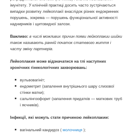
імунітету. У клінічній практиці досить часто зустрічаються
випадки розвитку лейкоплакії внаслідок різних ендокринних
порушень, зокрема — порушень функціональної активності
наднирників і щитовидної залози.
Важливо:
в числі можливих причин появи лейкоплакии шийки
також називають ранній початок статевого життя і
часту зміну партнерів.
Лейкоплакия може відзначатися на тлі наступних
хронічних гінекологічних захворювань:
вульвовагініт;
ендометрит (запалення внутрішнього шару слизової
стінки матки);
сальпінгоофорит (запалення придатків — маткових труб
і яєчників).
Інфекції, які можуть стати причиною лейкоплакии:
вагінальний кандидоз (
молочниця
);