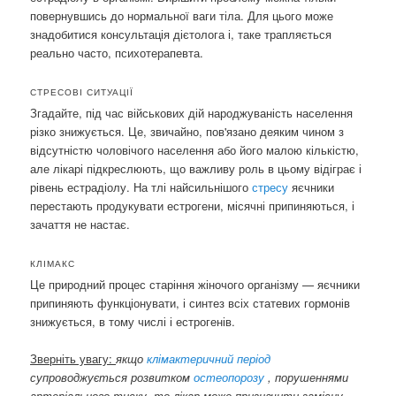
повернувшись до нормальної ваги тіла. Для цього може
знадобитися консультація дієтолога і, таке трапляється
реально часто, психотерапевта.
СТРЕСОВІ СИТУАЦІЇ
Згадайте, під час військових дій народжуваність населення
різко знижується. Це, звичайно, пов'язано деяким чином з
відсутністю чоловічого населення або його малою кількістю,
але лікарі підкреслюють, що важливу роль в цьому відіграє і
рівень естрадіолу. На тлі найсильнішого
стресу
яєчники
перестають продукувати естрогени, місячні припиняються, і
зачаття не настає.
КЛІМАКС
Це природний процес старіння жіночого організму — яєчники
припиняють функціонувати, і синтез всіх статевих гормонів
знижується, в тому числі і естрогенів.
Зверніть увагу:
якщо
клімактеричний період
супроводжується розвитком
остеопорозу
, порушеннями
артеріального тиску, то лікар може призначити замісну