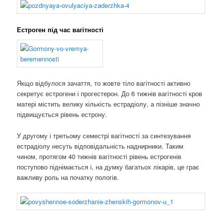
Естроген під час вагітності
Якщо відбулося зачаття, то жовте тіло вагітності активно
секретує естрогени і прогестерон. До 6 тижнів вагітності кров
матері містить велику кількість естрадіолу, а пізніше значно
підвищується рівень естрону.
У другому і третьому семестрі вагітності за синтезування
естрадіолу несуть відповідальність наднирники. Таким
чином, протягом 40 тижнів вагітності рівень естрогенів
поступово піднімається і, на думку багатьох лікарів, це грає
важливу роль на початку пологів.