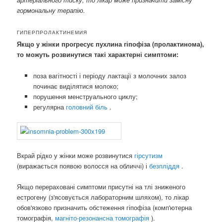
гормональну терапію.
ГИПЕРПРОЛАКТИНЕМИЯ
Якщо у жінки прогресує пухлина гіпофіза (пролактинома),
то можуть розвинутися такі характерні симптоми:
поза вагітності і періоду лактації з молочних залоз
починає виділятися молоко;
порушення менструального циклу;
регулярна
головний біль
.
Вкрай рідко у жінки може розвинутися
гірсутизм
(виражається появою волосся на обличчі) і
безпліддя
.
Якщо перераховані симптоми присутні на тлі зниженого
естрогену (з'ясовується лабораторним шляхом), то лікар
обов'язково призначить обстеження гіпофіза (комп'ютерна
томографія,
магніто-резонансна томографія
).