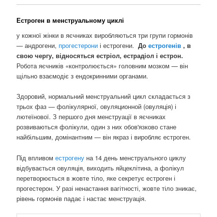
Естроген в менструальному циклі
у кожної жінки в яєчниках виробляються три групи гормонів
— андрогени,
прогестерони
і естрогени.
До
естрогенів
, в
свою чергу, відносяться естріол, естрадіол і естрон.
Робота яєчників «контролюється» головним мозком — він
щільно взаємодіє з ендокринними органами.
Здоровий, нормальний менструальний цикл складається з
трьох фаз — фолікулярної, овуляционной (овуляція) і
лютеїнової. З першого дня менструації в яєчниках
розвиваються фолікули, один з них обов'язково стане
найбільшим, домінантним — він якраз і виробляє естроген.
Під впливом
естрогену
на 14 день менструального циклу
відбувається овуляція, виходить яйцеклітина, а фолікул
перетворюється в жовте тіло, яке секретує естроген і
прогестерон. У разі ненастання вагітності, жовте тіло зникає,
рівень гормонів падає і настає менструація.