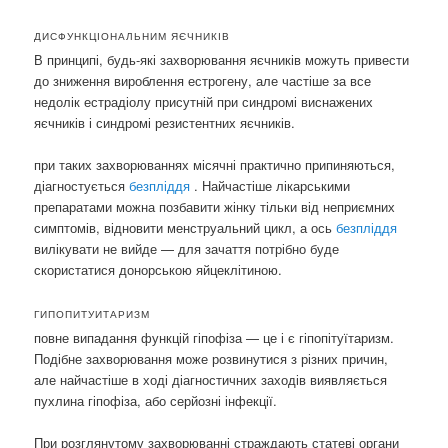
ДИСФУНКЦІОНАЛЬНИМ ЯЄЧНИКІВ
В принципі, будь-які захворювання яєчників можуть привести
до зниження вироблення естрогену, але частіше за все
недолік естрадіолу присутній при синдромі виснажених
яєчників і синдромі резистентних яєчників.
при таких захворюваннях місячні практично припиняються,
діагностується
безпліддя
. Найчастіше лікарськими
препаратами можна позбавити жінку тільки від неприємних
симптомів, відновити менструальний цикл, а ось
безпліддя
вилікувати не вийде — для зачаття потрібно буде
скористатися донорською яйцеклітиною.
ГИПОПИТУИТАРИЗМ
повне випадання функцій гіпофіза — це і є гіпопітуїтаризм.
Подібне захворювання може розвинутися з різних причин,
але найчастіше в ході діагностичних заходів виявляється
пухлина гіпофіза, або серйозні інфекції.
При розглянутому захворюванні страждають статеві органи