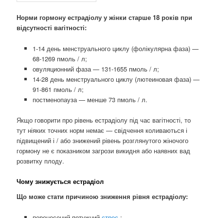
Норми гормону естрадіолу у жінки старше 18 років при
відсутності вагітності:
1-14 день менструального циклу (фолікулярна фаза) —
68-1269 пмоль / л;
овуляционний фаза — 131-1655 пмоль / л;
14-28 день менструального циклу (лютеиновая фаза) —
91-861 пмоль / л;
постменопауза — менше 73 пмоль / л.
Якщо говорити про рівень естрадіолу під час вагітності, то
тут ніяких точних норм немає — свідчення коливаються і
підвищений і / або знижений рівень розглянутого жіночого
гормону не є показником загрози викидня або наявних вад
розвитку плоду.
Чому знижується естрадіол
Що може стати причиною зниження рівня естрадіолу:
перенесений потужний
стрес
;