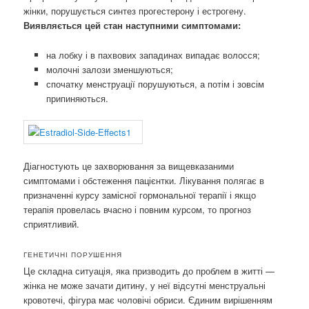
жінки, порушується синтез прогестерону і естрогену.
Виявляється цей стан наступними симптомами:
на лобку і в пахвових западинах випадає волосся;
молочні залози зменшуються;
спочатку менструації порушуються, а потім і зовсім
припиняються.
Діагностують це захворювання за вищевказаними
симптомами і обстеження пацієнтки. Лікування полягає в
призначенні курсу замісної гормональної терапії і якщо
терапія провелась вчасно і повним курсом, то прогноз
сприятливий.
ГЕНЕТИЧНІ ПОРУШЕННЯ
Це складна ситуація, яка призводить до проблем в житті —
жінка не може зачати дитину, у неї відсутні менструальні
кровотечі, фігура має чоловічі обриси. Єдиним вирішенням