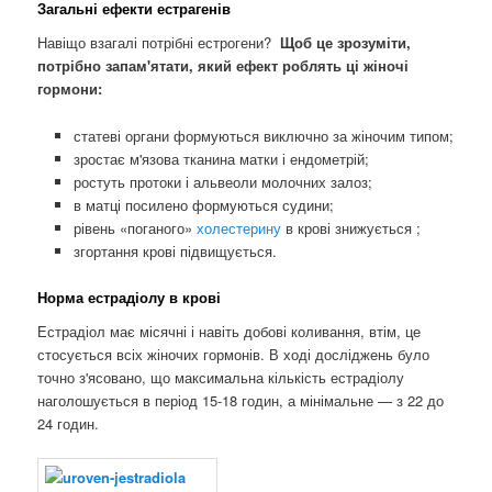
Загальні ефекти естрагенів
Навіщо взагалі потрібні естрогени?
Щоб це зрозуміти,
потрібно запам'ятати, який ефект роблять ці жіночі
гормони:
статеві органи формуються виключно за жіночим типом;
зростає м'язова тканина матки і ендометрій;
ростуть протоки і альвеоли молочних залоз;
в матці посилено формуються судини;
рівень «поганого»
холестерину
в крові знижується ;
згортання крові підвищується.
Норма естрадіолу в крові
Естрадіол має місячні і навіть добові коливання, втім, це
стосується всіх жіночих гормонів. В ході досліджень було
точно з'ясовано, що максимальна кількість естрадіолу
наголошується в період 15-18 годин, а мінімальне — з 22 до
24 годин.