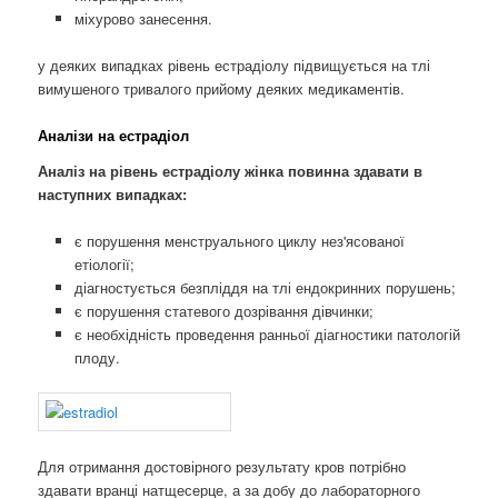
міхурово занесення.
у деяких випадках рівень естрадіолу підвищується на тлі
вимушеного тривалого прийому деяких медикаментів.
Аналізи на естрадіол
Аналіз на рівень естрадіолу жінка повинна здавати в
наступних випадках:
є порушення менструального циклу нез'ясованої
етіології;
діагностується безпліддя на тлі ендокринних порушень;
є порушення статевого дозрівання дівчинки;
є необхідність проведення ранньої діагностики патологій
плоду.
Для отримання достовірного результату кров потрібно
здавати вранці натщесерце, а за добу до лабораторного