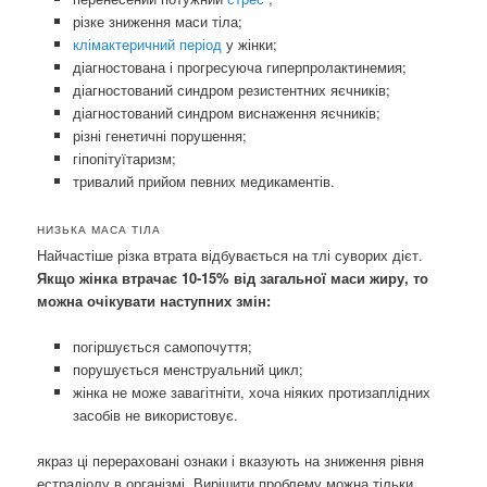
різке зниження маси тіла;
клімактеричний період
у жінки;
діагностована і прогресуюча гиперпролактинемия;
діагностований синдром резистентних яєчників;
діагностований синдром виснаження яєчників;
різні генетичні порушення;
гіпопітуїтаризм;
тривалий прийом певних медикаментів.
НИЗЬКА МАСА ТІЛА
Найчастіше різка втрата відбувається на тлі суворих дієт.
Якщо жінка втрачає 10-15% від загальної маси жиру, то
можна очікувати наступних змін:
погіршується самопочуття;
порушується менструальний цикл;
жінка не може завагітніти, хоча ніяких протизаплідних
засобів не використовує.
якраз ці перераховані ознаки і вказують на зниження рівня
естрадіолу в організмі. Вирішити проблему можна тільки