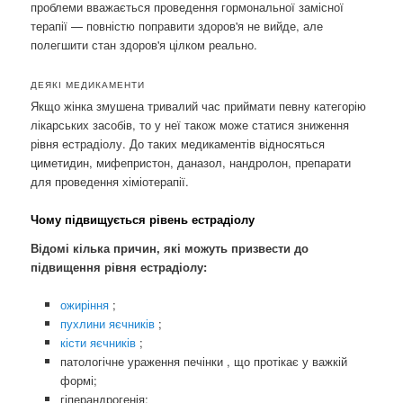
проблеми вважається проведення гормональної замісної
терапії — повністю поправити здоров'я не вийде, але
полегшити стан здоров'я цілком реально.
ДЕЯКІ МЕДИКАМЕНТИ
Якщо жінка змушена тривалий час приймати певну категорію
лікарських засобів, то у неї також може статися зниження
рівня естрадіолу. До таких медикаментів відносяться
циметидин, мифепристон, даназол, нандролон, препарати
для проведення хіміотерапії.
Чому підвищується рівень естрадіолу
Відомі кілька причин, які можуть призвести до
підвищення рівня естрадіолу:
ожиріння
;
пухлини яєчників
;
кісти яєчників
;
патологічне ураження печінки , що протікає у важкій
формі;
гіперандрогенія;