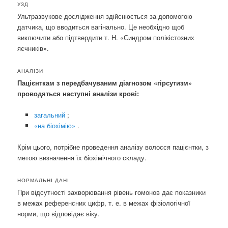
УЗД
Ультразвукове дослідження здійснюється за допомогою
датчика, що вводиться вагінально. Це необхідно щоб
виключити або підтвердити т. Н. «Синдром полікістозних
яєчників».
АНАЛІЗИ
Пацієнткам з передбачуваним діагнозом «гірсутизм»
проводяться наступні аналізи крові:
загальний
;
«на біохімію»
.
Крім цього, потрібне проведення аналізу волосся пацієнтки, з
метою визначення їх біохімічного складу.
НОРМАЛЬНІ ДАНІ
При відсутності захворювання рівень гомонов дає показники
в межах референсних цифр, т. е. в межах фізіологічної
норми, що відповідає віку.