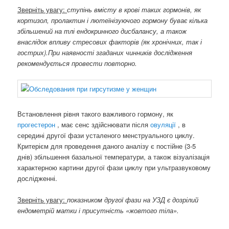
Зверніть увагу:
ступінь вмісту в крові таких гормонів, як
кортизол, пролактин і лютеїнізуючого гормону буває кілька
збільшений на тлі ендокринного дисбалансу, а також
внаслідок впливу стресових факторів (як хронічних, так і
гострих).При наявності згаданих чинників дослідження
рекомендується провести повторно.
Встановлення рівня такого важливого гормону, як
прогестерон
, має сенс здійснювати після
овуляції
, в
середині другої фази усталеного менструального циклу.
Критерієм для проведення даного аналізу є постійне (3-5
днів) збільшення базальної температури, а також візуалізація
характерною картини другої фази циклу при ультразвуковому
дослідженні.
Зверніть увагу:
показником другої фази на УЗД є дозрілий
ендометрій матки і присутність «жовтого тіла».