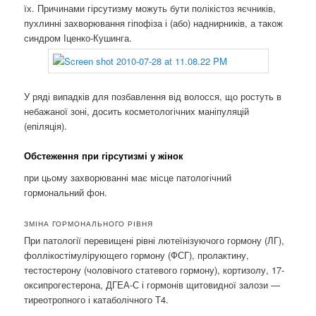
їх. Причинами гірсутизму можуть бути полікістоз яєчників,
пухлинні захворювання гіпофіза і (або) наднирників, а також
синдром Іценко-Кушинга.
У ряді випадків для позбавлення від волосся, що ростуть в
небажаної зоні, досить косметологічних маніпуляцій
(епіляція).
Обстеження при гірсутизмі у жінок
при цьому захворюванні має місце патологічний
гормональний фон.
ЗМІНА ГОРМОНАЛЬНОГО РІВНЯ
При патології перевищені рівні лютеїнізуючого гормону (ЛГ),
фоллікостімулірующего гормону (ФСГ), пролактину,
тестостерону (чоловічого статевого гормону), кортизолу, 17-
оксипрогестерона, ДГЕА-С і гормонів щитовидної залози —
тиреотропного і катаболічного Т4.