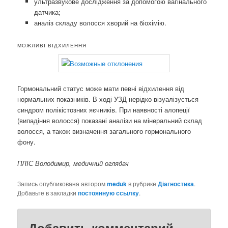
ультразвукове дослідження за допомогою вагінального
датчика;
аналіз складу волосся хворий на біохімію.
МОЖЛИВІ ВІДХИЛЕННЯ
Гормональний статус може мати певні відхилення від
нормальних показників. В ході УЗД нерідко візуалізується
синдром полікістозних яєчників. При наявності алопеції
(випадіння волосся) показані аналізи на мінеральний склад
волосся, а також визначення загального гормонального
фону.
ПЛІС Володимир, медичний оглядач
Запись опубликована автором
meduk
в рубрике
Діагностика
.
Добавьте в закладки
постоянную ссылку
.
Добавить комментарий