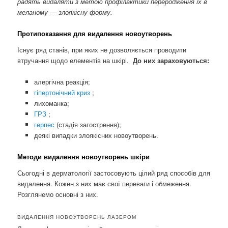
радять видаляти з метою профілактики переродження їх в
меланому — злоякісну форму.
Протипоказання для видалення новоутворень
Існує ряд станів, при яких не дозволяється проводити
втручання щодо елементів на шкірі.
До них зараховуються:
алергічна реакція;
гіпертонічний криз
;
лихоманка;
ГРЗ
;
герпес
(стадія загострення);
деякі випадки злоякісних новоутворень.
Методи видалення новоутворень шкіри
Сьогодні в дерматології застосовують цілий ряд способів для
видалення. Кожен з них має свої переваги і обмеження.
Розглянемо основні з них.
ВИДАЛЕННЯ НОВОУТВОРЕНЬ ЛАЗЕРОМ