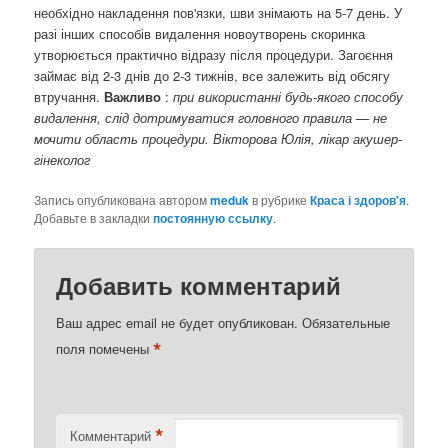
необхідно накладення пов'язки, шви знімають на 5-7 день. У
разі інших способів видалення новоутворень скоринка
утворюється практично відразу після процедури. Загоєння
займає від 2-3 днів до 2-3 тижнів, все залежить від обсягу
втручання.
Важливо
:
при використанні будь-якого способу
видалення, слід дотримуватися головного правила — не
мочити область
процедури.
Вікторова Юлія, лікар акушер-
гінеколог
Запись опубликована автором
meduk
в рубрике
Краса і здоров'я
.
Добавьте в закладки
постоянную ссылку
.
Добавить комментарий
Ваш адрес email не будет опубликован.
Обязательные
*
поля помечены
*
Комментарий