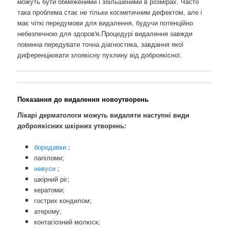
можуть бути обмеженими і збільшеними в розмірах. Часто
така проблема стає не тільки косметичним дефектом, але і
має чіткі передумови для видалення, будучи потенційно
небезпечною для здоров'я.Процедурі видалення завжди
повинна передувати точна діагностика, завдання якої
диференціювати злоякісну пухлину від доброякісної.
Показання до видалення новоутворень
Лікарі дерматологи можуть видаляти наступні види
доброякісних шкірних утворень:
бородавки
;
папіломи;
невуси
;
шкірний ріг;
кератоми;
гострих кондилом;
атерому;
контагіозний молюск;