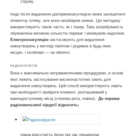
струму.
Іноді після видалення діатермокоагуляцією може залишитися
пігментну пляму, але воно незабаром зникає. Цю методику
використовують також часто, як і лазер. Така затребуваність
обумовлена ​​великою кількістю переваг і мінімумом недоліків.
Електрокоагуляцію
застосовують для видалення
новоутворень у вигляді папілом і родимок в будь-яких
місцях, і особливо — на обличчі.
РАДІОХІРУРГІЯ
Вона є максимально нетравматичними процедурою, в основі
якої лежить застосування високочастотних хвиль для
видалення новоутворень. Цей спосіб використовують навіть
при необхідності прибрати елемент, розташований у
важкодоступному місці (слизова рота, повіки).
До переваг
радіохвильової хірургії відносять:
повна відсутність болю під час процедури;