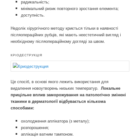
радикальність;
мінімальний ризик повторного зростання елемента;
доступність.
Недолік хірургічного методу криється тільки в наявності
післяопераційних рубців, які мають неестетичний вигляд і
необхідному післяопераційному догляді за швом.
КРІОДЕСТРУКЦІЯ
Це спосіб, в основі якого лежить використання для
видалення новоутворень низьких температур.
Локальне
прицільне вплив
заморожування
на патологічно змінені
тканини
в дерматології відбувається кількома
способами:
охолодження аплікатора (з металу);
розпорошення;
аплікація ватним тампоном.