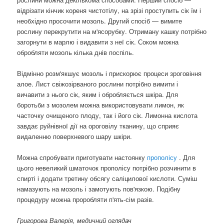
відрізати кінчик кореня чистотілу, на зрізі проступить сік їм і
необхідно просочити мозоль. Другий спосіб — вимите
рослину перекрутити на м'ясорубку. Отриману кашку потрібно
загорнути в марлю і видавити з неї сік. Соком можна
обробляти мозоль кілька днів поспіль.
Відмінно розм'якшує мозоль і прискорює процеси зроговіння
алое. Лист свіжозірваного рослини потрібно вимити і
вичавити з нього сік, яким і обробляється шкіра. Для
боротьби з мозолем можна використовувати лимон, як
часточку очищеного плоду, так і його сік. Лимонна кислота
завдає руйнівної дії на ороговілу тканину, що сприяє
видаленню поверхневого шару шкіри.
Можна спробувати приготувати настоянку
прополісу
. Для
цього невеликий шматочок прополісу потрібно розчинити в
спирті і додати третину обсягу саліцилової кислоти. Суміш
намазують на мозоль і замотують пов'язкою. Подібну
процедуру можна проробляти п'ять-сім разів.
Григорова Валерія, медичний оглядач