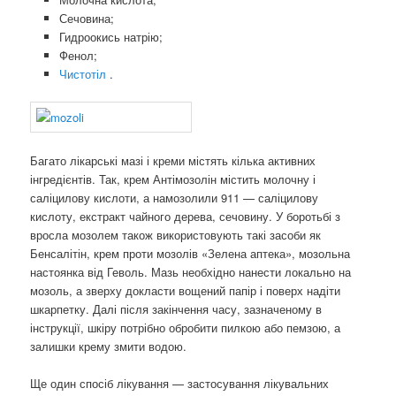
Сечовина;
Гидроокись натрію;
Фенол;
Чистотіл
.
Багато лікарські мазі і креми містять кілька активних
інгредієнтів. Так, крем Антімозолін містить молочну і
саліцилову кислоти, а намозолили 911 — саліцилову
кислоту, екстракт чайного дерева, сечовину. У боротьбі з
вросла мозолем також використовують такі засоби як
Бенсалітін, крем проти мозолів «Зелена аптека», мозольна
настоянка від Геволь. Мазь необхідно нанести локально на
мозоль, а зверху докласти вощений папір і поверх надіти
шкарпетку. Далі після закінчення часу, зазначеному в
інструкції, шкіру потрібно обробити пилкою або пемзою, а
залишки крему змити водою.
Ще один спосіб лікування — застосування лікувальних