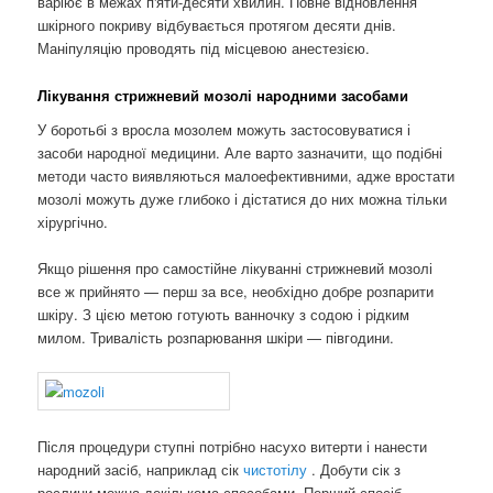
варіює в межах п'яти-десяти хвилин. Повне відновлення
шкірного покриву відбувається протягом десяти днів.
Маніпуляцію проводять під місцевою анестезією.
Лікування стрижневий мозолі народними засобами
У боротьбі з вросла мозолем можуть застосовуватися і
засоби народної медицини. Але варто зазначити, що подібні
методи часто виявляються малоефективними, адже вростати
мозолі можуть дуже глибоко і дістатися до них можна тільки
хірургічно.
Якщо рішення про самостійне лікуванні стрижневий мозолі
все ж прийнято — перш за все, необхідно добре розпарити
шкіру. З цією метою готують ванночку з содою і рідким
милом. Тривалість розпарювання шкіри — півгодини.
Після процедури ступні потрібно насухо витерти і нанести
народний засіб, наприклад сік
чистотілу
. Добути сік з
рослини можна декількома способами. Перший спосіб —