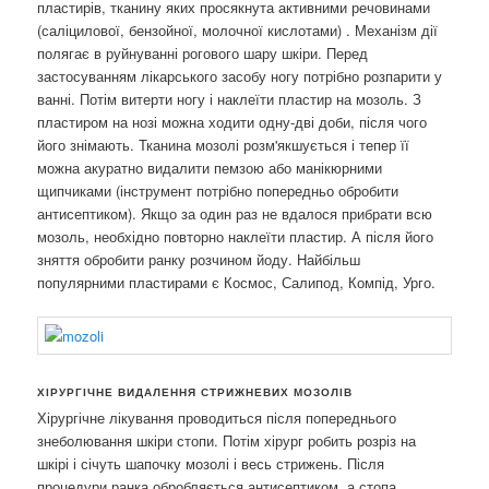
пластирів, тканину яких просякнута активними речовинами
(саліцилової, бензойної, молочної кислотами) . Механізм дії
полягає в руйнуванні рогового шару шкіри. Перед
застосуванням лікарського засобу ногу потрібно розпарити у
ванні. Потім витерти ногу і наклеїти пластир на мозоль. З
пластиром на нозі можна ходити одну-дві доби, після чого
його знімають. Тканина мозолі розм'якшується і тепер її
можна акуратно видалити пемзою або манікюрними
щипчиками (інструмент потрібно попередньо обробити
антисептиком). Якщо за один раз не вдалося прибрати всю
мозоль, необхідно повторно наклеїти пластир. А після його
зняття обробити ранку розчином йоду. Найбільш
популярними пластирами є Космос, Салипод, Компід, Урго.
ХІРУРГІЧНЕ ВИДАЛЕННЯ СТРИЖНЕВИХ МОЗОЛІВ
Хірургічне лікування проводиться після попереднього
знеболювання шкіри стопи. Потім хірург робить розріз на
шкірі і січуть шапочку мозолі і весь стрижень. Після
процедури ранка обробляється антисептиком, а стопа