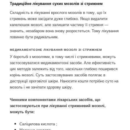
Традиційне лікування сухих мозолів зі стрижнем
Складність в лікуванні врослого мозолів в тому, що їх
стрижень може засідати дуже глибоко. Якщо видалити
капелюшок мозолі, але залишити частину її стрижня —
значить, незабаром вона знову розростеться. Тому лікування
повинно бути радикальним.
МЕДИКАМЕНТОЗНЕ ЛІКУВАННЯ МОЗОЛІ ЗІ СТРИЖНЕМ
У боротьбі з мозолями, в тому числі і стрижневими, можуть
застосовуватися медикаментозні засоби. Але ефективність
цих методів залежить від того, наскільки глибоко поширився
корінь мозолі. Суть застосовуваних засобів полягає в
деструкції ороговілої шкіри. Наносити кошти потрібно суто на
мозоль і не зачіпати здорову шкіру.
Чинними компонентами лікарських засобів, що
застосовуються при лікуванні стрижневий мозолі,
можуть бути:
Саліцилова кислота ;
Молочна кислота;