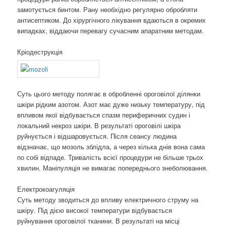
замотується бинтом. Рану необхідно регулярно обробляти
антисептиком. До хірургічного лікування вдаються в окремих
випадках, віддаючи перевагу сучасним апаратним методам.
Кріодеструкція
Суть цього методу полягає в обробленні ороговілої ділянки
шкіри рідким азотом. Азот має дуже низьку температуру, під
впливом якої відбувається спазм периферичних судин і
локальний некроз шкіри. В результаті ороговілі шкіра
руйнується і відшаровується. Після сеансу людина
відзначає, що мозоль зблідла, а через кілька днів вона сама
по собі відпаде. Тривалість всієї процедури не більше трьох
хвилин. Маніпуляція не вимагає попереднього знеболювання.
Електрокоагуляція
Суть методу зводиться до впливу електричного струму на
шкіру. Під дією високої температури відбувається
руйнування ороговілої тканини. В результаті на місці