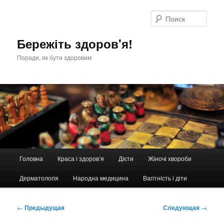
Перейти
к
Поис
основному
содержимому
Бережіть здоров'я!
Поради, як бути здоровим
Главное
Головна
Краса і здоров’я
Дієти
Жіночі хвороби
меню
Дерматологія
Народна медицина
Вагітність і діти
Навигация
←
Предыдущая
Следующая
→
по