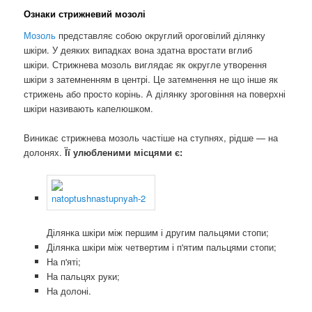
Ознаки стрижневий мозолі
Мозоль
представляє собою округлий ороговілий ділянку
шкіри. У деяких випадках вона здатна вростати вглиб
шкіри. Стрижнева мозоль виглядає як округле утворення
шкіри з затемненням в центрі. Це затемнення не що інше як
стрижень або просто корінь. А ділянку зроговіння на поверхні
шкіри називають капелюшком.
Виникає стрижнева мозоль частіше на ступнях, рідше — на
долонях.
Її улюбленими місцями є:
Ділянка шкіри між першим і другим пальцями стопи;
Ділянка шкіри між четвертим і п'ятим пальцями стопи;
На п'яті;
На пальцях руки;
На долоні.