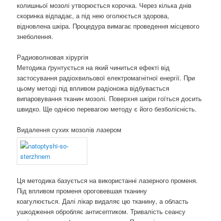
колишньої мозолі утворюється корочка. Через кілька днів
скоринка відпадає, а під нею оголюється здорова,
відновлена ​​шкіра. Процедура вимагає проведення місцевого
знеболення.
Радиоволновая хірургія
Методика ґрунтується на який чиниться ефекті від
застосування радіохвильової електромагнітної енергії. При
цьому методі під впливом радіоножа відбувається
випаровування тканин мозолі. Поверхня шкіри гоїться досить
швидко. Ще однією перевагою методу є його безболісність.
Видалення сухих мозолів лазером
Ця методика базується на використанні лазерного променя.
Під впливом променя ороговевшая тканину
коагулюється. Далі лікар видаляє цю тканину, а область
ушкодження обробляє антисептиком. Тривалість сеансу