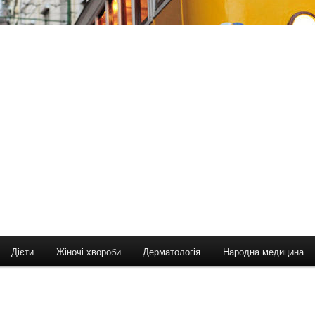
Дієти
Жіночі хвороби
Дерматологія
Народна медицина