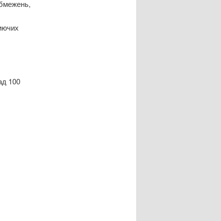
обмежень,
миючих
ад 100