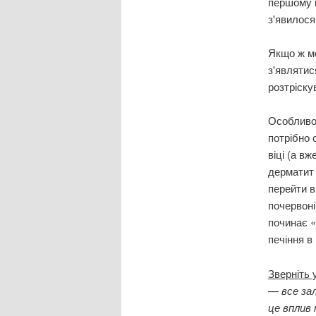
першому в
з'явилося
Якщо ж мо
з'являтис
розтріску
Особливо 
потрібно
віці (а вж
дерматит 
перейти в
почервоні
починає «
печіння в
Зверніть 
— все зал
це вплив 