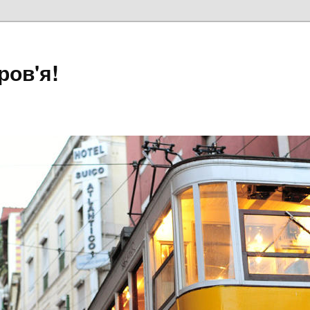
ров'я!