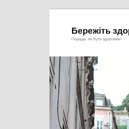
Перейти
к
основному
Бережіть здо
содержимому
Поради, як бути здоровим