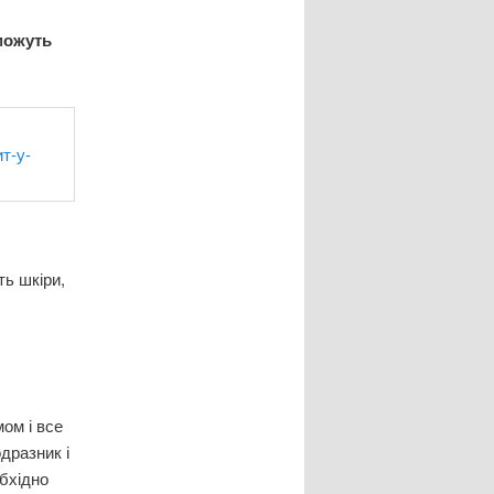
можуть
ть шкіри,
ом і все
дразник і
бхідно