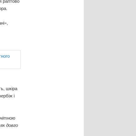
я раптово
ора.
ні»,
ь, шкіра
ербіж і
анітною
 як довго