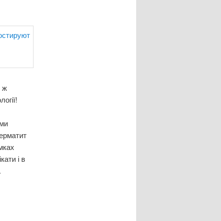
 ж
огії!
оми
дерматит
амках
кати і в
.