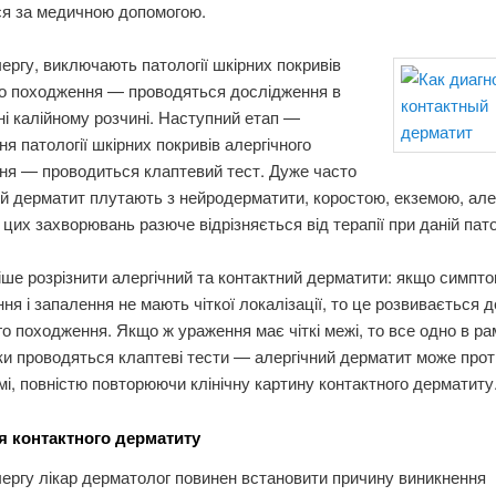
ся за медичною допомогою.
ергу, виключають патології шкірних покривів
го походження — проводяться дослідження в
ні калійному розчині. Наступний етап —
я патології шкірних покривів алергічного
ня — проводиться клаптевий тест. Дуже часто
й дерматит плутають з нейродерматити, коростою, екземою, але
 цих захворювань разюче відрізняється від терапії при даній патол
ше розрізнити алергічний та контактний дерматити: якщо симпт
ня і запалення не мають чіткої локалізації, то це розвивається 
го походження. Якщо ж ураження має чіткі межі, то все одно в р
ки проводяться клаптеві тести — алергічний дерматит може проті
мі, повністю повторюючи клінічну картину контактного дерматиту
я контактного дерматиту
ергу лікар дерматолог повинен встановити причину виникнення