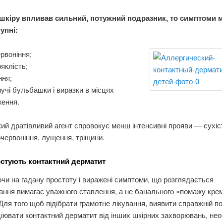
шкіру впливав сильний, потужний подразник, то симптоми 
упні:
рвоніння;
яклість;
ння;
учі бульбашки і виразки в місцях
ження.
кий дратівливий агент спровокує менш інтенсивні прояви — сухіс
червоніння, лущення, тріщини.
остують контактний дерматит
и на гадану простоту і виражені симптоми, що розглядається
ння вимагає уважного ставлення, а не банального «помажу крем
Для того щоб підібрати грамотне лікування, виявити справжній по
ювати контактний дерматит від інших шкірних захворювань, нео