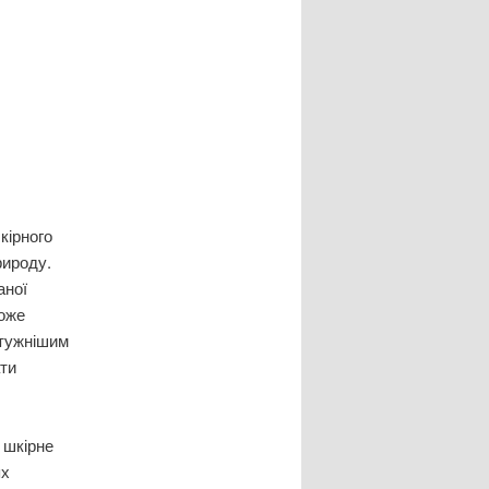
кірного
рироду.
аної
може
отужнішим
ати
 шкірне
ях