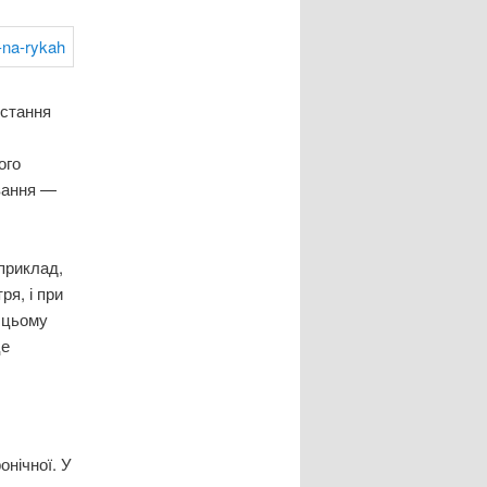
истання
ого
ування —
приклад,
ря, і при
в цьому
це
онічної. У