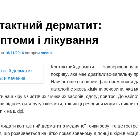
тактний дерматит:
птоми і лікування
ано
16/11/2016
автором
meduk
Контактний дерматит — захворювання ш
покриву, яке має дратівливо-запальну п
Найчастіше основним фактором появи д
патології є якесь хімічна речовина, яка 
и на шкіру з чистячих / миючих засобів, одягу, повітря. До найп
ів відносяться лугу і кислоти, так як ці речовини можуть виклик
пік на шкірі.
лядати контактний дерматит з медичної точки зору, то це гостре
, що розвивається на чітко локалізованому ділянці шкіри в місц