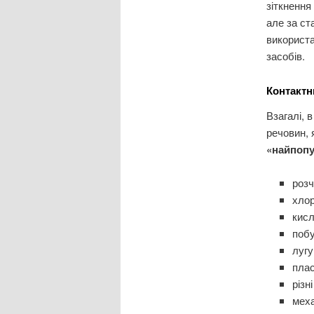
зіткнення
але за ст
використа
засобів.
Контактн
Взагалі, 
речовин, 
«найпопу
розч
хлор
кисл
побу
лугу
плас
різн
меха