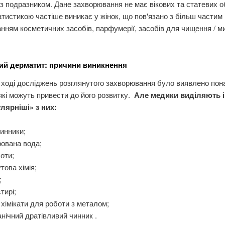
 з подразником. Дане захворювання не має вікових та статевих 
атистикою частіше виникає у жінок, що пов'язано з більш частим
нням косметичних засобів, парфумерії, засобів для чищення / 
ий дерматит: причини виникнення
в ході досліджень розглянутого захворювання було виявлено пон
які можуть привести до його розвитку.
Але медики виділяють і
лярніші» з них:
инники;
ована вода;
оти;
това хімія;
;
тирі;
і хімікати для роботи з металом;
нічний дратівливий чинник .