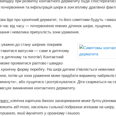
ипадку при розвитку контактного дерматиту буде спостерігатис
 почервоніння та інфільтрація шкіри в зоні впливу дратівної факт
ва йде про хронічний дерматит, то його симптоми будуть «змаза
я час від часу — почервоніння певних ділянок шкіри, лущення,
вання і невелика припухлість зони ураження.
уважно до стану шкірних покривів
 ставитися матусям — саме в дитячому
е в дитячому та поготів!) Контактний
може проявитися раптово і швидко
 хронічну форму перебігу. На шкірі дитини з'являється невелике
ння, потім ця зона ураження може придбати виражену набрякліст
мокнути», або лущитися і розтріскуватися. Діти скаржаться на св
 місцях виникнення контактного дерматиту.
увагу:
клінічна картина даного захворювання може бути різном
ежить від того, наскільки сильний подразник впливав на шкіру,
тривало, який імунітет у організму і іншого.