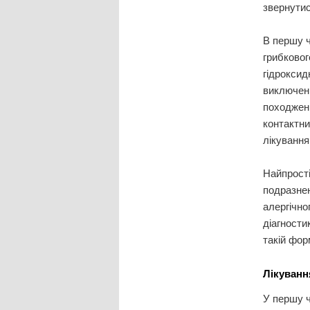
звернути
В першу ч
грибково
гідроксид
виключенн
походжен
контактни
лікування
Найпрості
подразнен
алергічно
діагности
такій фор
Лікуванн
У першу ч