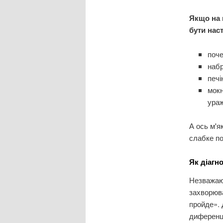
Якщо на 
бути наст
поче
набр
печі
мокн
ура
А ось м'я
слабке по
Як діагн
Незважаюч
захворюва
пройде». 
диференці