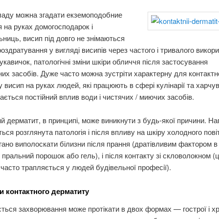
ладу можна згадати екземоподобние
 на руках домогосподарок і
ниць, висип під довго не знімаються
роздратування у вигляді висипів через частого і тривалого викор
укавичок, патологічні зміни шкіри обличчя після застосування
их засобів. Дуже часто можна зустріти характерну для контактн
 висип на руках людей, які працюють в сфері кулінарії та харч
ається постійний вплив води і чистячих / миючих засобів.
й дерматит, в принципі, може виникнути з будь-якої причини. На
ться розглянута патологія і після впливу на шкіру холодного повіт
огано виполоскати білизни після прання (дратівливим фактором 
 пральний порошок або гель), і після контакту зі скловолокном (
часто трапляється у людей будівельної професії).
 контактного дерматиту
ться захворювання може протікати в двох формах — гострої і хр