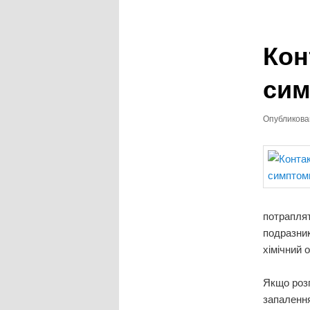
записям
Кон
сим
Опубликов
потраплят
подразник
хімічний о
Якщо розг
запалення