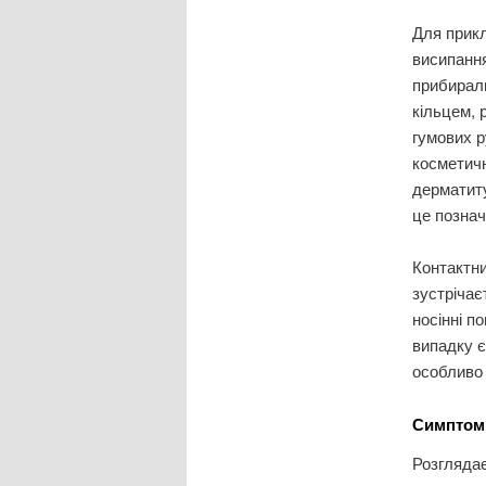
Для прик
висипання
прибираль
кільцем, 
гумових р
косметичн
дерматиту
це познач
Контактни
зустрічає
носінні п
випадку є
особливо 
Симптоми
Розглядає