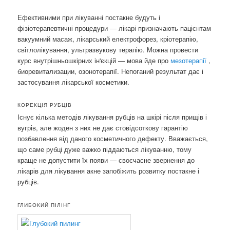
Ефективними при лікуванні постакне будуть і
фізіотерапевтичні процедури — лікарі призначають пацієнтам
вакуумний масаж, лікарський електрофорез, кріотерапію,
світлолікування, ультразвукову терапію. Можна провести
курс внутрішньошкірних ін'єкцій — мова йде про
мезотерапії
,
биоревитализации, озонотерапії. Непоганий результат дає і
застосування лікарської косметики.
КОРЕКЦІЯ РУБЦІВ
Існує кілька методів лікування рубців на шкірі після прищів і
вугрів, але жоден з них не дає стовідсоткову гарантію
позбавлення від даного косметичного дефекту. Вважається,
що саме рубці дуже важко піддаються лікуванню, тому
краще не допустити їх появи — своєчасне звернення до
лікарів для лікування акне запобіжить розвитку постакне і
рубців.
ГЛИБОКИЙ ПІЛІНГ