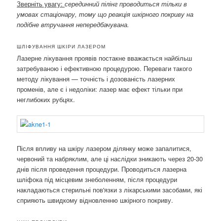
Зверніть увагу:
серединний пілінг проводиться тільки в
умовах стаціонару, тому що реакція шкірного покриву на
подібне втручання непередбачувана.
ШЛІФУВАННЯ ШКІРИ ЛАЗЕРОМ
Лазерне лікування проявів постакне вважається найбільш
затребуваною і ефективною процедурою. Переваги такого
методу лікування — точність і дозованість лазерних
променів, але є і недоліки: лазер має ефект тільки при
неглибоких рубцях.
Після впливу на шкіру лазером ділянку може запалитися,
червоний та набряклим, але ці наслідки зникають через 20-30
днів після проведення процедури. Проводиться лазерна
шліфока під місцевим знеболенням, після процедури
накладаються стерильні пов'язки з лікарськими засобами, які
сприяють швидкому відновленню шкірного покриву.