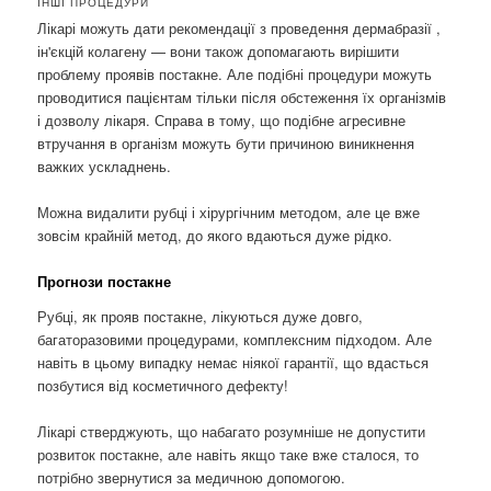
ІНШІ ПРОЦЕДУРИ
Лікарі можуть дати рекомендації з проведення дермабразії ,
ін'єкцій колагену — вони також допомагають вирішити
проблему проявів постакне. Але подібні процедури можуть
проводитися пацієнтам тільки після обстеження їх організмів
і дозволу лікаря. Справа в тому, що подібне агресивне
втручання в організм можуть бути причиною виникнення
важких ускладнень.
Можна видалити рубці і хірургічним методом, але це вже
зовсім крайній метод, до якого вдаються дуже рідко.
Прогнози постакне
Рубці, як прояв постакне, лікуються дуже довго,
багаторазовими процедурами, комплексним підходом. Але
навіть в цьому випадку немає ніякої гарантії, що вдасться
позбутися від косметичного дефекту!
Лікарі стверджують, що набагато розумніше не допустити
розвиток постакне, але навіть якщо таке вже сталося, то
потрібно звернутися за медичною допомогою.