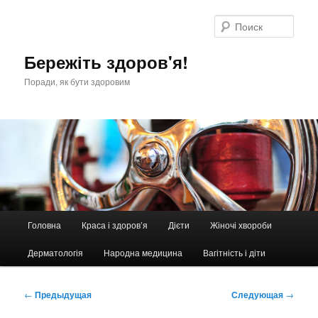
Перейти
к
Поис
основному
содержимому
Бережіть здоров'я!
Поради, як бути здоровим
Главное
Головна
Краса і здоров’я
Дієти
Жіночі хвороби
меню
Дерматологія
Народна медицина
Вагітність і діти
Навигация
←
Предыдущая
Следующая
→
по