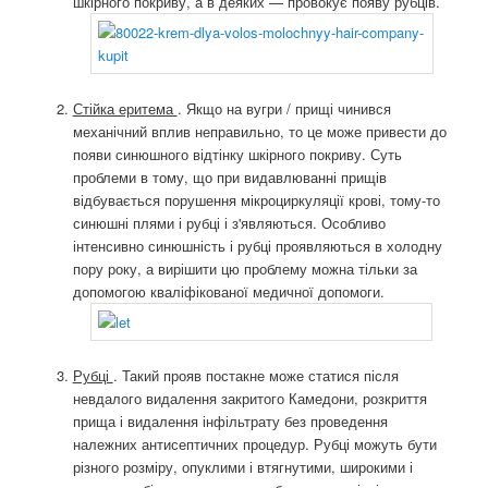
шкірного покриву, а в деяких — провокує появу рубців.
Стійка еритема
. Якщо на вугри / прищі чинився
механічний вплив неправильно, то це може привести до
появи синюшного відтінку шкірного покриву. Суть
проблеми в тому, що при видавлюванні прищів
відбувається порушення мікроциркуляції крові, тому-то
синюшні плями і рубці і з'являються. Особливо
інтенсивно синюшність і рубці проявляються в холодну
пору року, а вирішити цю проблему можна тільки за
допомогою кваліфікованої медичної допомоги.
Рубці
. Такий прояв постакне може статися після
невдалого видалення закритого Камедони, розкриття
прища і видалення інфільтрату без проведення
належних антисептичних процедур. Рубці можуть бути
різного розміру, опуклими і втягнутими, широкими і