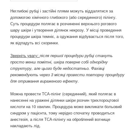
Неглибокі рубці і застійні плями можуть віддалятися за
допомогою хімічного глибокого (або серединного) пілінгу.
Суть процедури полягає в розчиненні верхнього рогового
шару шкіри і утворення ділянок некрозу. У місці проведення
процедури шкіра темніє, а одужання відбувається після того,
як відпадуть всі скоринки.
Зверніть увагу:
після першої процедури рубці стануть
просто менш помітні, шкіра поверне собі однорідну
структуру, але цього буде недостатньо. Фахівці
рекомендують через 3 місяці провести повторну процедуру
для отримання вираженого ефекту.
Можна провести ТСА-пілінг (серединний), який полягає в
нанесенні на уражені ділянки шкіри розчин трихлороцтової
кислоти на 10 хвилин. Процедура може викликати больовий
синдром у пацієнта, тому нерідко спочатку проводиться
анестезія, а після ТСА-пілінгу на оброблений вогнище
накладають лід.