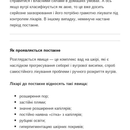
справитися і власними силами в домашніх умовах. А ось
якщо вугрі класифікується як акне, то це вже досить
серйозне захворювання і його потрібно грамотно лікувати під
контролем лікарів. В іншому випадку, неминуче настане
період постакне.
Як проявляється постакне
Розглядається явище — це комплекс вад на шкірі, які є
наслідком прогресування себореї і вугрової висипки, спроб
самостійного лікування проблеми і ручного розкриття вугрів.
Лікарі до постакне відносять такі явища:
розширення пор;
застійні плями;
значне розширення капілярів;
постійно наявна «сітка» з капілярів;
рубцеві освіти;
гиперпигментацию шкірних покривів;