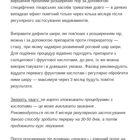
вирішення проблеми розширених пор за допомогою
специфічних лікарських засобів триватиме довго — в деяких
випадках ефект помітний тільки через кілька місяців після
регулярного застосування медикаментів.
Виправити дефекти шкіри, які пов'язані з розширенням пір,
можна і за допомогою препаратів проти гіперкератозу —
стану, при якому надмірно розвинений роговий шар шкіри.
Для подібних процедур відмінно підходять препарати з
саліцилової і фруктової кислотами, до речі, їх же можна
використовувати і в домашніх умовах. Фахівці рекомендують
віддати перевагу фруктовим кислотам і регулярно обробляти
ними шкіру — максимум через 3 місяці будуть помітні
результати.
Зверніть увагу:
не варто зловживати процедурами з
кислотами — це може викликати звикання .
Рекомендується після 5 місяців регулярного застосування
даного способу зробити перерву на 30-50 днів, а потім
продовжити курс лікування.
Проти розширення пір відмінно «працює» і хімічний пілінг на