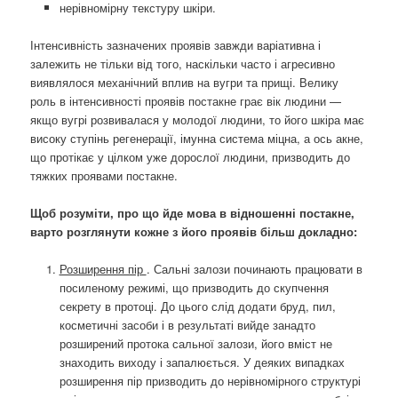
нерівномірну текстуру шкіри.
Інтенсивність зазначених проявів завжди варіативна і
залежить не тільки від того, наскільки часто і агресивно
виявлялося механічний вплив на вугри та прищі. Велику
роль в інтенсивності проявів постакне грає вік людини —
якщо вугрі розвивалася у молодої людини, то його шкіра має
високу ступінь регенерації, імунна система міцна, а ось акне,
що протікає у цілком уже дорослої людини, призводить до
тяжких проявами постакне.
Щоб розуміти, про що йде мова в відношенні постакне,
варто розглянути кожне з його проявів більш докладно:
Розширення пір
. Сальні залози починають працювати в
посиленому режимі, що призводить до скупчення
секрету в протоці. До цього слід додати бруд, пил,
косметичні засоби і в результаті вийде занадто
розширений протока сальної залози, його вміст не
знаходить виходу і запалюється. У деяких випадках
розширення пір призводить до нерівномірного структурі