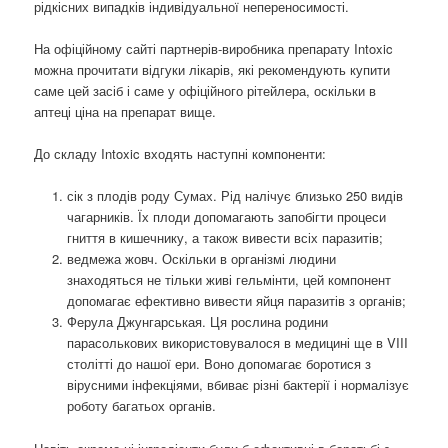
рідкісних випадків індивідуальної непереносимості.
На офіційному сайті партнерів-виробника препарату Intoxic
можна прочитати відгуки лікарів, які рекомендують купити
саме цей засіб і саме у офіційного рітейлера, оскільки в
аптеці ціна на препарат вище.
До складу Intoxic входять наступні компоненти:
сік з плодів роду Сумах. Рід налічує близько 250 видів
чагарників. Їх плоди допомагають запобігти процеси
гниття в кишечнику, а також вивести всіх паразитів;
ведмежа жовч. Оскільки в організмі людини
знаходяться не тільки живі гельмінти, цей компонент
допомагає ефективно вивести яйця паразитів з органів;
Ферула Джунгарськая. Ця рослина родини
парасолькових використовувалося в медицині ще в VIII
столітті до нашої ери. Воно допомагає боротися з
вірусними інфекціями, вбиває різні бактерії і нормалізує
роботу багатьох органів.