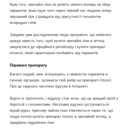
Крім того, звичайні ліки не робить ніякого впливу на яйця
паразитів, внаслідок чого через певний час людина знову
змушений був страждати від присутності гельмінтів
всередині себе.
Завдяки цим дослідженням люди зрозуміли, що набагато
краще замість того, щоб купити звичайні ліки в аптеці,
звернутися до офіційного ритейлеру і купити препарат
інтоксік, який гарантовано позбавить від паразитів.
Переваги препарату
Багато людей, вже зіткнувшись з наявністю паразитів в
своєму організмі, зупинили свій вибір на препараті Intoxic.
Про це свідчать численні відгуки в Інтернеті.
Варто їх прочитати, і відразу стає ясно, що це кращий засіб у
боротьбі з гельмінтами. Негативні відгуки зустрічаються
вкрай рідко, причому найчастіше з'являються через те, що
люди хотіли купити препарат Intoxic в звичайній аптеці, а
придбали підроблені ліки.