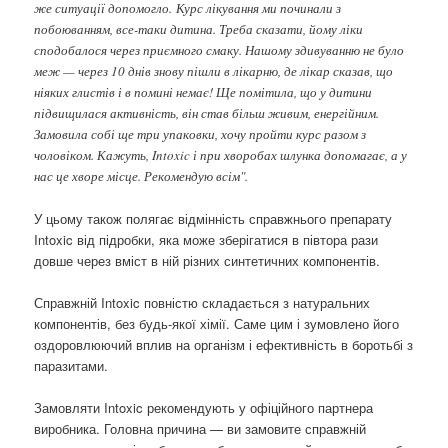
же ситуації допомогло. Курс лікування ми починали з
побоюванням, все-таки дитина. Треба сказати, йому ліки
сподобалося через приємного смаку. Нашому здивуванню не було
меж — через 10 днів знову пішли в лікарню, де лікар сказав, що
ніяких глистів і в помині немає! Ще помітила, що у дитини
підвищилася активність, він став більш живим, енергійним.
Замовила собі ще три упаковки, хочу пройти курс разом з
чоловіком. Кажуть, Intoxic і при хворобах шлунка допомагає, а у
нас це хворе місце. Рекомендую всім".
У цьому також полягає відмінність справжнього препарату
Intoxic від підробки, яка може зберігатися в півтора рази
довше через вміст в ній різних синтетичних компонентів.
Справжній Intoxic повністю складається з натуральних
компонентів, без будь-якої хімії. Саме цим і зумовлено його
оздоровлюючий вплив на організм і ефективність в боротьбі з
паразитами.
Замовляти Intoxic рекомендують у офіційного партнера
виробника. Головна причина — ви замовите справжній