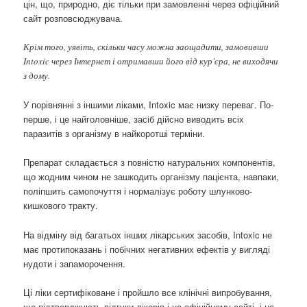
цін, що, природно, діє тільки при замовленні через офіційний
сайт розповсюджувача.
Крім того, уявіть, скільки часу можна заощадити, замовивши
Intoxic через Інтернет і отримавши його від кур'єра, не виходячи
з дому.
У порівнянні з іншими ліками, Intoxic має низку переваг. По-
перше, і це найголовніше, засіб дійсно виводить всіх
паразитів з організму в найкоротші терміни.
Препарат складається з повністю натуральних компонентів,
що жодним чином не зашкодить організму пацієнта, навпаки,
поліпшить самопочуття і нормалізує роботу шлунково-
кишкового тракту.
На відміну від багатьох інших лікарських засобів, Intoxic не
має протипоказань і побічних негативних ефектів у вигляді
нудоти і запаморочення.
Ці ліки сертифіковане і пройшло все клінічні випробування,
що підтверджують відгуки лікарів і на офіційному сайті, і на