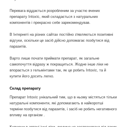
Перевага віддається розробленим за участю вчених
препарату Intoxic, який складається з натуральних
компонентів і прекрасно себе зарекомендував.
В Інтернеті на різних сайтах постійно з'являються позитивні
відгуки, оскільки це засіб дійсно допомагає позбутися від
паразитів.
Варто лише почати приймати препарат, як загальне
самопочуття відразу ж покращиться. Жодне інше ліки не
впорається з гельмінтами так, як це робить Intoxic, та й
купити його досить легко.
Склад препарату
Препарат Intoxic унікальний тим, що в ньому містяться тільки
натуральні компоненти, які допомагають в найкоротші
терміни позбутися від паразитів, і засіб не робить негативного
впливу на організм .
Купуючи в аптеці інші ліки, людина не застрахована від таких