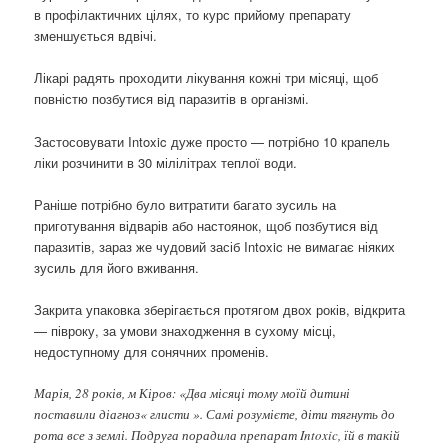
в профілактичних цілях, то курс прийому препарату
зменшується вдвічі.
Лікарі радять проходити лікування кожні три місяці, щоб
повністю позбутися від паразитів в організмі.
Застосовувати Intoxic дуже просто — потрібно 10 крапель
ліки розчинити в 30 мілілітрах теплої води.
Раніше потрібно було витратити багато зусиль на
приготування відварів або настоянок, щоб позбутися від
паразитів, зараз же чудовий засіб Intoxic не вимагає ніяких
зусиль для його вживання.
Закрита упаковка зберігається протягом двох років, відкрита
— півроку, за умови знаходження в сухому місці,
недоступному для сонячних променів.
Марія, 28 років, м Кіров: «Два місяці тому моїй дитині
поставили діагноз« глисти ». Самі розумієте, діти тягнуть до
рота все з землі. Подруга порадила препарат Intoxic, їй в такій