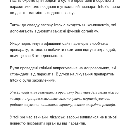
Навіть окремо ці інгредієнти були б ефективні в боротьбі з
паразитами, але поєднані в унікальний препарат Intoxic, вони
не дають гельмінтів жодного шансу.
Також до складу засобу Intoxic входять 20 компонентів, які
допомагають відновити захисні функції організму.
Якщо переглянути офіційний сайт партнерів виробника
препарату, то можна побачити позитивні відгуки від людей,
яким це засіб вже допомогло.
Були проведені клінічні випробування на добровольцях, які
страждали від паразитів. Відгуки на лікування препаратом
Intoxic були захопленими.
У всіх пацієнтів гельмінти з організму були виведені менш ніж за
місяць, покращився загальне самопочуття, нормалізувалася
робота шлунково-кишкового тракту, зникла алергічна реакція.
У той же час звичайні лікарські засоби виявилися не в змозі
повністю позбавити організм від паразитів.