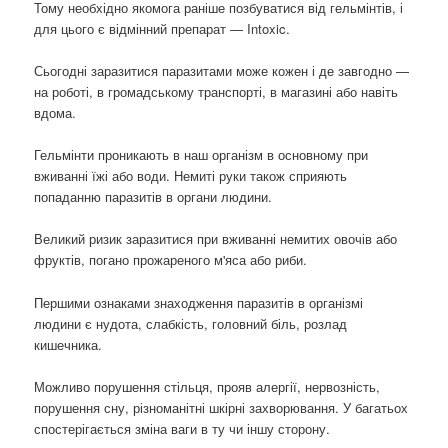
Тому необхідно якомога раніше позбуватися від гельмінтів, і
для цього є відмінний препарат — Intoxic.
Сьогодні заразитися паразитами може кожен і де завгодно —
на роботі, в громадському транспорті, в магазині або навіть
вдома.
Гельмінти проникають в наш організм в основному при
вживанні їжі або води. Немиті руки також сприяють
попаданню паразитів в органи людини.
Великий ризик заразитися при вживанні немитих овочів або
фруктів, погано прожареного м'яса або риби.
Першими ознаками знаходження паразитів в організмі
людини є нудота, слабкість, головний біль, розлад
кишечника.
Можливо порушення стільця, прояв алергії, нервозність,
порушення сну, різноманітні шкірні захворювання. У багатьох
спостерігається зміна ваги в ту чи іншу сторону.