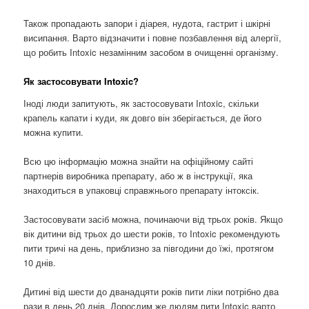
Також пропадають запори і діарея, нудота, гастрит і шкірні
висипання. Варто відзначити і повне позбавлення від алергії,
що робить Intoxic незамінним засобом в очищенні організму.
Як застосовувати Intoxic?
Іноді люди запитують, як застосовувати Intoxic, скільки
крапель капати і куди, як довго він зберігається, де його
можна купити.
Всю цю інформацію можна знайти на офіційному сайті
партнерів виробника препарату, або ж в інструкції, яка
знаходиться в упаковці справжнього препарату інтоксік.
Застосовувати засіб можна, починаючи від трьох років. Якщо
вік дитини від трьох до шести років, то Intoxic рекомендують
пити тричі на день, приблизно за півгодини до їжі, протягом
10 днів.
Дитині від шести до дванадцяти років пити ліки потрібно два
рази в день 20 днів. Дорослим же людям пити Intoxic варто