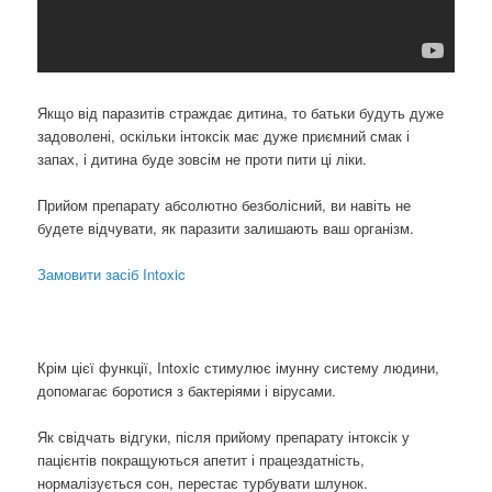
Якщо від паразитів страждає дитина, то батьки будуть дуже
задоволені, оскільки інтоксік має дуже приємний смак і
запах, і дитина буде зовсім не проти пити ці ліки.
Прийом препарату абсолютно безболісний, ви навіть не
будете відчувати, як паразити залишають ваш організм.
Замовити засіб Intoxic
Крім цієї функції, Intoxic стимулює імунну систему людини,
допомагає боротися з бактеріями і вірусами.
Як свідчать відгуки, після прийому препарату інтоксік у
пацієнтів покращуються апетит і працездатність,
нормалізується сон, перестає турбувати шлунок.