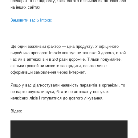
препарат, а не підробку, яких багато в звичайних аптеках або
на інших сайтах.
Замовити засіб Intoxic
Ще один важливий фактор — ціна продукту. У офіційного
виробника препарат Intoxic коштує не так вже й дорого, в той
час як в аптеках він в 2-3 рази дорожче. Тільки подумайте,
скільки грошей ви можете заощадити, всього лише
оформивши замовлення через Інтернет.
Якщо у вас діагностували наявність паразитів в організмі, то
не варто опускати руки, бігати по аптеках у пошуках
неякісних ліків і готуватися до довгого лікування.
Відео: