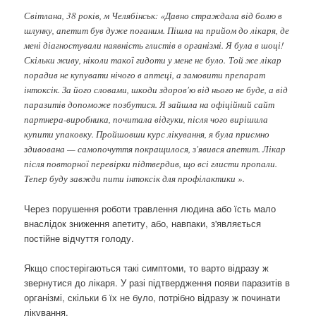
Світлана, 38 років, м Челябінськ: «Давно страждала від болю в
шлунку, апетит був дуже поганим. Пішла на прийом до лікаря, де
мені діагностували наявність глистів в організмі. Я була в шоці!
Скільки живу, ніколи такої гидоти у мене не було. Той же лікар
порадив не купувати нічого в аптеці, а замовити препарат
інтоксік. За його словами, шкоди здоров'ю від нього не буде, а від
паразитів допоможе позбутися. Я зайшла на офіційний сайт
партнера-виробника, почитала відгуки, після чого вирішила
купити упаковку. Пройшовши курс лікування, я була приємно
здивована — самопочуття покращилося, з'явився апетит. Лікар
після повторної перевірки підтвердив, що всі глисти пропали.
Тепер буду завжди пити інтоксік для профілактики ».
Через порушення роботи травлення людина або їсть мало
внаслідок зниження апетиту, або, навпаки, з'являється
постійне відчуття голоду.
Якщо спостерігаються такі симптоми, то варто відразу ж
звернутися до лікаря. У разі підтвердження появи паразитів в
організмі, скільки б їх не було, потрібно відразу ж починати
лікування.