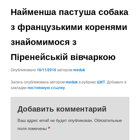
Найменша пастуша собака
з французькими коренями
знайомимося з
Піренейській вівчаркою
Опубликовано
16/11/2016
автором
meduk
Запись опубликована автором
meduk
в рубрике
ШКТ
. Добавьте в
закладки
постоянную ссылку
.
Добавить комментарий
Ваш адрес email не будет опубликован.
Обязательные
*
поля помечены