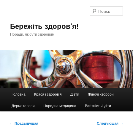
Перейти
к
Поис
основному
содержимому
Бережіть здоров'я!
Поради, як бути здоровим
Главное
Головна
Краса і здоров’я
Дієти
Жіночі хвороби
меню
Дерматологія
Народна медицина
Вагітність і діти
Навигация
←
Предыдущая
Следующая
→
по