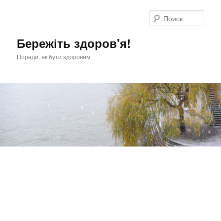
Перейти
к
Поис
основному
содержимому
Бережіть здоров'я!
Поради, як бути здоровим