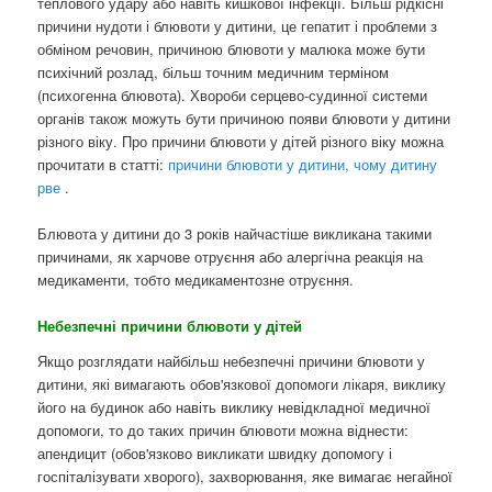
теплового удару або навіть кишкової інфекції. Більш рідкісні
причини нудоти і блювоти у дитини, це гепатит і проблеми з
обміном речовин, причиною блювоти у малюка може бути
психічний розлад, більш точним медичним терміном
(психогенна блювота). Хвороби серцево-судинної системи
органів також можуть бути причиною появи блювоти у дитини
різного віку. Про причини блювоти у дітей різного віку можна
прочитати в статті:
причини блювоти у дитини, чому дитину
рве
.
Блювота у дитини до 3 років найчастіше викликана такими
причинами, як харчове отруєння або алергічна реакція на
медикаменти, тобто медикаментозне отруєння.
Небезпечні причини блювоти у дітей
Якщо розглядати найбільш небезпечні причини блювоти у
дитини, які вимагають обов'язкової допомоги лікаря, виклику
його на будинок або навіть виклику невідкладної медичної
допомоги, то до таких причин блювоти можна віднести:
апендицит (обов'язково викликати швидку допомогу і
госпіталізувати хворого), захворювання, яке вимагає негайної