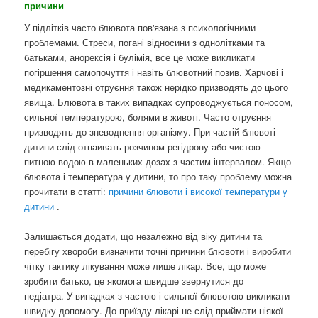
причини
У підлітків часто блювота пов'язана з психологічними
проблемами. Стреси, погані відносини з однолітками та
батьками, анорексія і булімія, все це може викликати
погіршення самопочуття і навіть блювотний позив. Харчові і
медикаментозні отруєння також нерідко призводять до цього
явища. Блювота в таких випадках супроводжується поносом,
сильної температурою, болями в животі. Часто отруєння
призводять до зневоднення організму. При частій блювоті
дитини слід отпаивать розчином регідрону або чистою
питною водою в маленьких дозах з частим інтервалом. Якщо
блювота і температура у дитини, то про таку проблему можна
прочитати в статті:
причини блювоти і високої температури у
дитини
.
Залишається додати, що незалежно від віку дитини та
перебігу хвороби визначити точні причини блювоти і виробити
чітку тактику лікування може лише лікар. Все, що може
зробити батько, це якомога швидше звернутися до
педіатра. У випадках з частою і сильної блювотою викликати
швидку допомогу. До приїзду лікарі не слід приймати ніякої