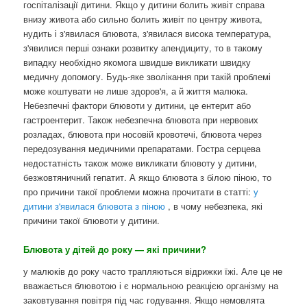
госпіталізації дитини. Якщо у дитини болить живіт справа
внизу живота або сильно болить живіт по центру живота,
нудить і з'явилася блювота, з'явилася висока температура,
з'явилися перші ознаки розвитку апендициту, то в такому
випадку необхідно якомога швидше викликати швидку
медичну допомогу. Будь-яке зволікання при такій проблемі
може коштувати не лише здоров'я, а й життя малюка.
Небезпечні фактори блювоти у дитини, це ентерит або
гастроентерит. Також небезпечна блювота при нервових
розладах, блювота при носовій кровотечі, блювота через
передозування медичними препаратами. Гостра серцева
недостатність також може викликати блювоту у дитини,
безжовтяничний гепатит. А якщо блювота з білою піною, то
про причини такої проблеми можна прочитати в статті:
у
дитини з'явилася блювота з піною
, в чому небезпека, які
причини такої блювоти у дитини.
Блювота у дітей до року — які причини?
у малюків до року часто трапляються відрижки їжі. Але це не
вважається блювотою і є нормальною реакцією організму на
заковтування повітря під час годування. Якщо немовлята