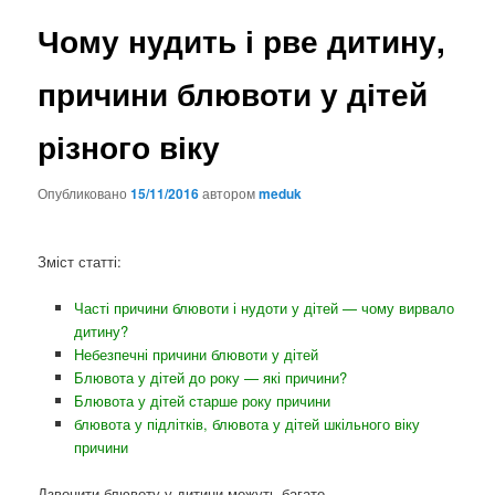
Чому нудить і рве дитину,
причини блювоти у дітей
різного віку
Опубликовано
15/11/2016
автором
meduk
Зміст статті:
Часті причини блювоти і нудоти у дітей — чому вирвало
дитину?
Небезпечні причини блювоти у дітей
Блювота у дітей до року — які причини?
Блювота у дітей старше року причини
блювота у підлітків, блювота у дітей шкільного віку
причини
Дзвонити блювоту у дитини можуть багато