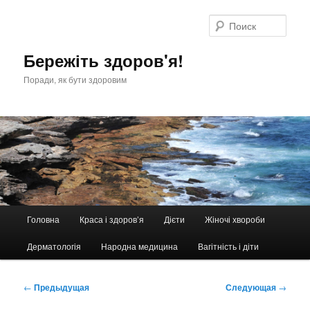
Перейти
к
Поис
основному
содержимому
Бережіть здоров'я!
Поради, як бути здоровим
Главное
Головна
Краса і здоров’я
Дієти
Жіночі хвороби
меню
Дерматологія
Народна медицина
Вагітність і діти
Навигация
←
Предыдущая
Следующая
→
по