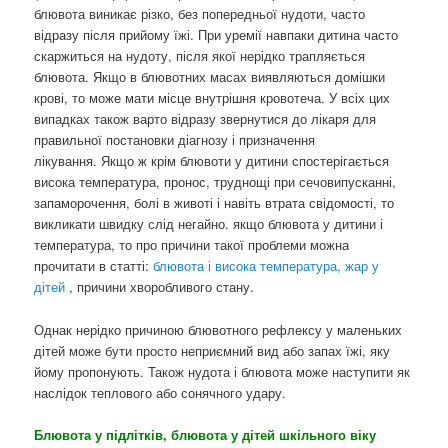
блювота виникає різко, без попередньої нудоти, часто
відразу після прийому їжі. При уремії навпаки дитина часто
скаржиться на нудоту, після якої нерідко трапляється
блювота. Якщо в блювотних масах виявляються домішки
крові, то може мати місце внутрішня кровотеча. У всіх цих
випадках також варто відразу звернутися до лікаря для
правильної постановки діагнозу і призначення
лікування. Якщо ж крім блювоти у дитини спостерігається
висока температура, пронос, труднощі при сечовипусканні,
запаморочення, болі в животі і навіть втрата свідомості, то
викликати швидку слід негайно. якщо блювота у дитини і
температура, то про причини такої проблеми можна
прочитати в статті:
блювота і висока температура, жар у
дітей
, причини хворобливого стану.
Однак нерідко причиною блювотного рефлексу у маленьких
дітей може бути просто неприємний вид або запах їжі, яку
йому пропонують. Також нудота і блювота може наступити як
наслідок теплового або сонячного удару.
Блювота у підлітків, блювота у дітей шкільного віку