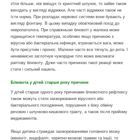
з'їли більше, ніж вміщує їх крихітний шлунок, то зайве також
виходить у вигляді відрижки. Але часті відрижки також не
їсти норма. При розладах нервової системи вони бувають у
вигляді фонтану. В цьому випадку обов'язковий похід до
невропатолога. При справжньою блювоті у малюка може
підвищитися температура, особливо якщо причиною є
вірусна або бактеріальна інфекція, втрачається вага, може
бути присутнім і пронос. Малюки часто все тягнуть до рота. І
ненавмисно заглотнув чужорідне тіло може викликати
раптову блювоту. Дуже часто причиною такої реакції може
стати і сильний кашель.
Блювота у дітей старше року причини
У дітей старше одного року причинами блювотного рефлексу
також можуть стати захворювання вірусного або
бактеріального походження, порушення з боку обміну
речовин і шлунково-кишкового тракту, а також після прийому
медикаментів.
Якщо дитина страждає захворюваннями головного мозку
(менінгіт, енцефаліт, черепно-мозкові травми та інші), то