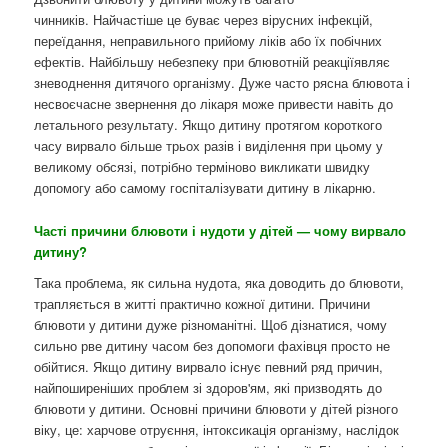
чинників. Найчастіше це буває через вірусних інфекцій,
переїдання, неправильного прийому ліків або їх побічних
ефектів. Найбільшу небезпеку при блювотній реакціїявляє
зневоднення дитячого організму. Дуже часто рясна блювота і
несвоєчасне звернення до лікаря може привести навіть до
летального результату. Якщо дитину протягом короткого
часу вирвало більше трьох разів і виділення при цьому у
великому обсязі, потрібно терміново викликати швидку
допомогу або самому госпіталізувати дитину в лікарню.
Часті причини блювоти і нудоти у дітей — чому вирвало
дитину?
Така проблема, як сильна нудота, яка доводить до блювоти,
трапляється в житті практично кожної дитини. Причини
блювоти у дитини дуже різноманітні. Щоб дізнатися, чому
сильно рве дитину часом без допомоги фахівця просто не
обійтися. Якщо дитину вирвало існує певний ряд причин,
найпоширеніших проблем зі здоров'ям, які призводять до
блювоти у дитини. Основні причини блювоти у дітей різного
віку, це: харчове отруєння, інтоксикація організму, наслідок