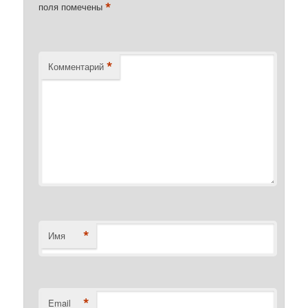
*
поля помечены
*
Комментарий
*
Имя
*
Email