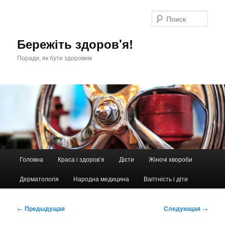
Перейти
к
Поис
основному
содержимому
Бережіть здоров'я!
Поради, як бути здоровим
Главное
Головна
Краса і здоров’я
Дієти
Жіночі хвороби
меню
Дерматологія
Народна медицина
Вагітність і діти
Навигация
←
Предыдущая
Следующая
→
по