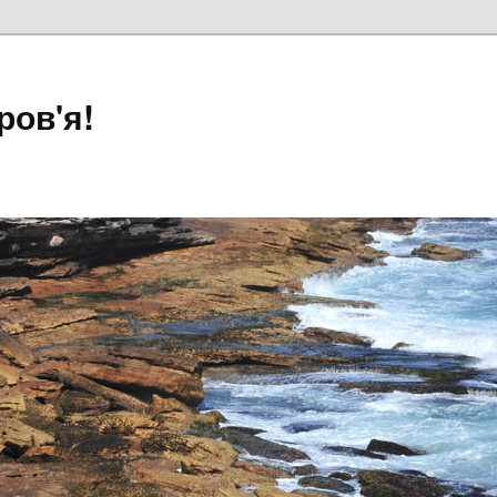
ров'я!