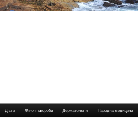
Дієти
Жіночі хвороби
Дерматологія
Народна медицина