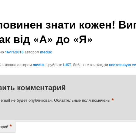
повинен знати кожен! Ви
ак від «А» до «Я»
ано
16/11/2016
автором
meduk
бликована автором
meduk
в рубрике
ШКТ
. Добавьте в закладки
постоянную с
вить комментарий
*
email не будет опубликован.
Обязательные поля помечены
*
арий