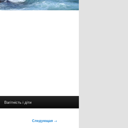
Вагітність і діти
Следующая
→