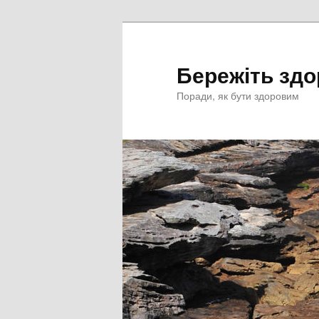
Перейти
к
основному
Бережіть здо
содержимому
Поради, як бути здоровим