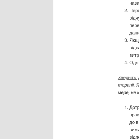
нав
Пере
відч
пере
дани
Якщ
відх
витр
Одяг
Зверніть 
терапії. 
мере, не 
Дот
прав
до в
вими
відп