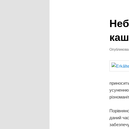
записям
Неб
ка
Опубликов
приносить
усуненню.
різномані
Порівняно
даний час
забезпечу