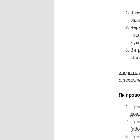
В пе
рідк
Чере
інга
муко
Витр
або 
Зверніть 
стихання 
Як прово
При
довд
Прик
(або
При 