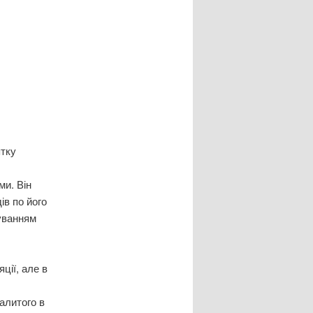
ятку
ми. Він
ів по його
суванням
ції, але в
алитого в