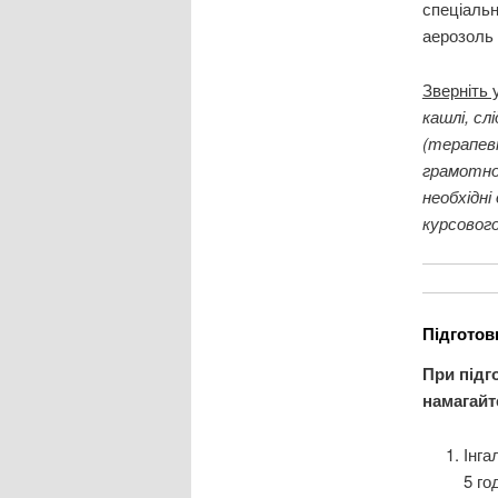
спеціальн
аерозоль 
Зверніть 
кашлі, сл
(терапевт
грамотно 
необхідні
курсового
Підготов
При підг
намагайт
Інга
5 го