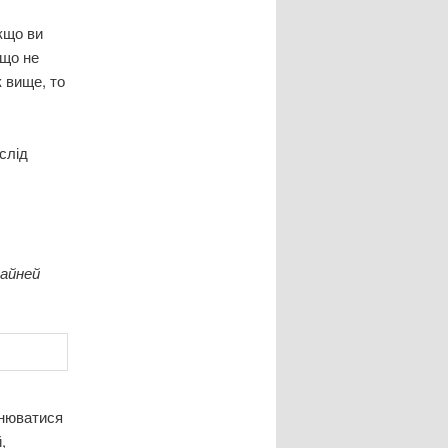
кщо ви
(що не
к вище, то
слід
райней
снюватися
,