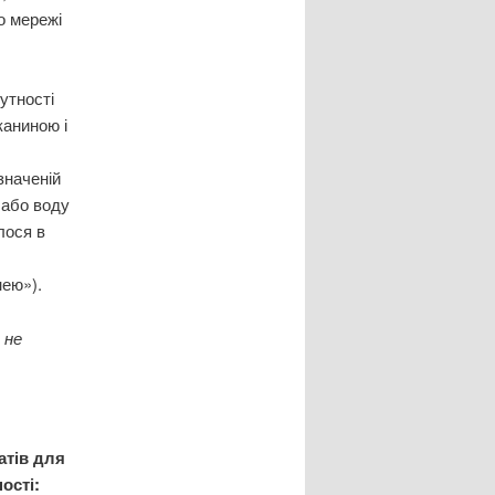
до мережі
утності
каниною і
значеній
 або воду
лося в
нею»).
 не
атів для
ості: