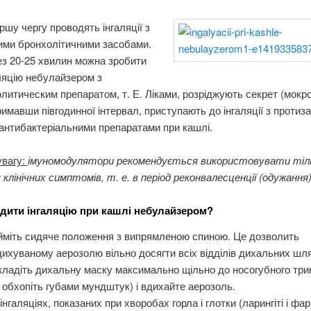
ршу чергу проводять інгаляції з
ими бронхолітичними засобами.
з 20-25 хвилин можна зробити
ляцію небулайзером з
литическим препаратом, т. Е. Ліками, розріджують секрет (мокро
имавши півгодинної інтервал, приступають до інгаляції з проти
антибактеріальними препаратами при кашлі.
увагу:
імуномодулятори рекомендується використовувати тіль
клінічних симптомів, т. е. в період реконвалесценції (одужання)
дити інгаляцію при кашлі небулайзером?
йміть сидяче положення з випрямленою спиною. Це дозволить
ихуваному аерозолю вільно досягти всіх відділів дихальних шля
ладіть дихальну маску максимально щільно до носогубного три
 обхопіть губами мундштук) і вдихайте аерозоль.
інгаляціях, показаних при хворобах горла і глотки (ларингіті і фар