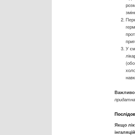
розм
змін
Пер
герм
прот
приг
У єм
ліка
(обо
холо
навк
Важливо
придатна 
Послідов
Якщо лік
інгаляці