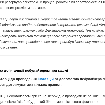
ий резервуар пристрою. В процесі роботи ліки перетворюється 
з певним розміром частинок.
увагу:
перш ніж почати використовувати інгалятор-небулайзер
ід обов'язково пройти обстеження і отримати рекомендації лік
а загальної практики або фахівця-пульмонолога). Тільки ліка
підібрати найбільш підходящий вам лікарський препарат і виз
 дозування, час проведення окремих процедур і загальну тривал
 лікування.
ка до інгаляції небулайзером при кашлі
отовці до проведення
інгаляцій
за допомогою небулайзера п
еся дотримуватися кількох правил:
ляції небулайзером при кашлі необхідно проводити не раніше, ніж
дини після їжі або будь-який більш-менш істотного фізичного