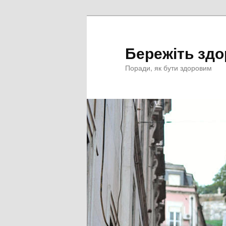
Перейти
к
основному
Бережіть здо
содержимому
Поради, як бути здоровим