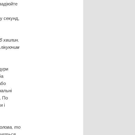
 задіюйте
у секунд,
5 хвилин.
 лікуючим
дури
ба
або
нальні
. По
и і
голова, то
дується