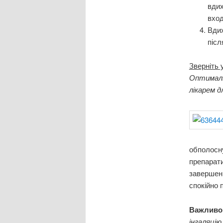
вдих
вход
Вдих
післ
Зверніть 
Оптималь
лікарем д
обполосну
препарати
завершенн
спокійно 
Важлив
інгаляцію