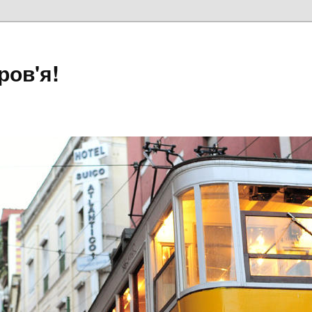
ров'я!