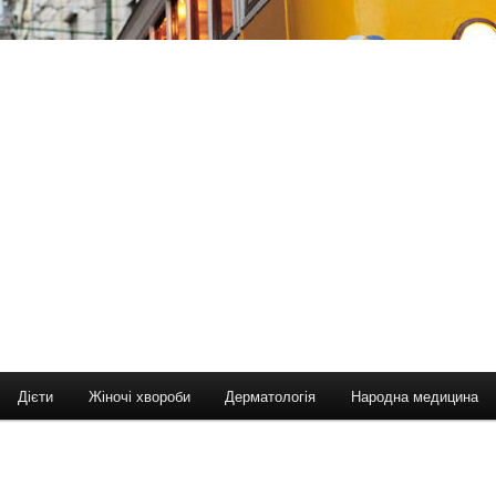
Дієти
Жіночі хвороби
Дерматологія
Народна медицина