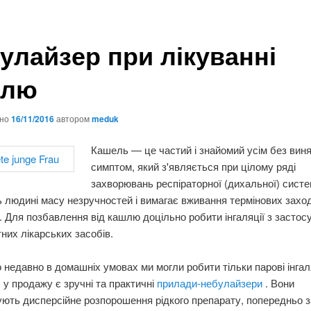
улайзер при лікуванні
шлю
ано
16/11/2016
автором
meduk
Кашель — це частий і знайомий усім без вин
симптом, який з'являється при цілому ряді
захворювань респіраторної (дихальної) систе
 людині масу незручностей і вимагає вживання термінових заход
 Для позбавлення від кашлю доцільно робити інгаляції з засто
тних лікарських засобів.
 недавно в домашніх умовах ми могли робити тільки парові інгаля
 у продажу є зручні та практичні
прилади-небулайзери
. Вони
ють дисперсійне розпорошення рідкого препарату, попередньо з