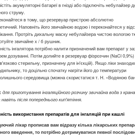
істіть акумуляторні батареї в гнізді або підключіть небулайзер 
ного струму.
еконайтеся в тому, що резервуар пристрою абсолютно
етичний. Наповніть його звичайною водою і переконайтеся у відс
ікання. Протріть дихальну маску небулайзера чистою вологою т
отуйте звичайне х / б рушник.
ність інгалятора потрібно налити призначений вам препарат у за
рем дозуванні. Потім долийте в резервуар фізрозчин (NaCl 0,9%)
в'язково стерильну, призначену для ін'єкцій). Якщо ліки знаходи
дильнику, то доцільно спочатку нагріти його до температури
олишнього середовища (можна скористатися т. Н. «Водяною ба
:
для приготування інгаляційного розчину звичайна вода з крана
навіть після попереднього кип'ятіння.
ність використання препаратів для інгаляцій при кашлі
уючий лікар прописав вам відразу кілька лікарських препар
йного введення, то потрібно дотримуватися певної послідовн