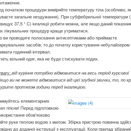
антаження.
д початком процедури виміряйте температуру тіла (особливо, я
уваєте загальне нездужання). При субфебрильної температури 
вищує 37,5 ° C) інгаляції робити можна, але якщо даний показни
х лікувальних процедур краще утриматися.
о ви проводите полоскання антисептиками або приймаєте
аркувальних засобів, то до початку користування небулайзером 
имати годинний інтервал.
ніть вільний одяг, яка не буде стискувати подих.
увагу:
від куріння потрібно відмовитися на весь період курсової
Якщо ви не можете відмовитися від цієї згубної звички, то, по к
курите протягом години перед інгаляцією.
римуйтесь елементарних
ил гігієни! Перед підготовкою
икористання обов'язково
йте руки теплою водою з милом. Збірка пристрою повинна здій
овідно до доданої інструкції з експлуатації. Коли прилад зібраний