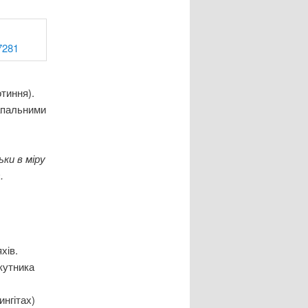
тиння).
запальними
ки в міру
.
хів.
кутника
ингітах)