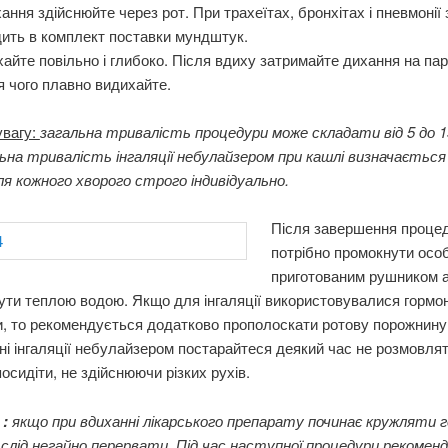
ання здійснюйте через рот. При трахеїтах, бронхітах і пневмонії
ить в комплект поставки мундштук.
айте повільно і глибоко. Після вдиху затримайте дихання на пар
я чого плавно видихайте.
увагу:
загальна тривалість процедури може складати від 5 до 1
на тривалість інгаляції небулайзером при кашлі визначається
ля кожного хворого строго індивідуально.
Після завершення проце
потрібно промокнути осо
приготованим рушником 
ти теплою водою. Якщо для інгаляції використовувалися гормо
, то рекомендується додатково прополоскати ротову порожнину
і інгаляції небулайзером постарайтеся деякий час не розмовлят
посидіти, не здійснюючи різких рухів.
о
:
якщо при вдиханні лікарського препарату починає кружляти 
 слід негайно перервати. Під час наступної процедури рекомен