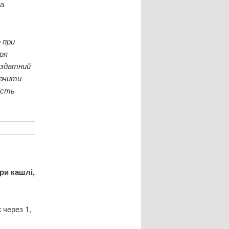
на
 при
аря
р здатний
начити
ість
ри кашлі,
 через 1,