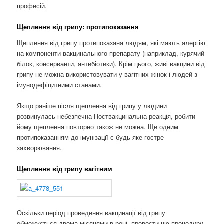
професій.
Щеплення від грипу: протипоказання
Щеплення від грипу протипоказана людям, які мають алергію
на компоненти вакцинального препарату (наприклад, курячий
білок, консерванти, антибіотики). Крім цього, живі вакцини від
грипу не можна використовувати у вагітних жінок і людей з
імунодефіцитними станами.
Якщо раніше після щеплення від грипу у людини
розвинулась небезпечна Поствакцинальна реакція, робити
йому щеплення повторно також не можна. Ще одним
протипоказанням до імунізації є будь-яке гостре
захворювання.
Щеплення від грипу вагітним
Оскільки період проведення вакцинації від грипу
обмежується двома місяцями в році, провести цю процедуру