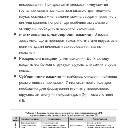
використання. При достатній кількості «мінусів» ця
група препаратів залишається цікавою для медичної
науки, оскільки живі вакцини можна вводити через ніс у
вигляді крапель і спреїв, що особливо актуально з
огляду на необхідність щорічної вакцинації.
інактивованих цільновіріонні вакцини
. З назви
зрозуміло, що ці препарат також містять цілі віруси, але
вони не здатні викликати захворювання, так як
неактивні.
Розщеплені вакцини
(спліт-вакцини). До їх складу
входять всі білкові структури вірусів, але самих вірусів
немає.
Суб'едінічние вакцини
— найбільш очищені і найменш
реактогенність препарати. У них містяться лише два
необхідних для формування імунітету поверхневих
вірусних антигену — нейрамінідази (N) і гемаглютинін
(Н).