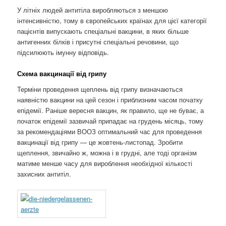
У літніх людей антитіла виробляються з меншою
інтенсивністю, тому в європейських країнах для цієї категорії
пацієнтів випускають спеціальні вакцини, в яких більше
антигенних білків і присутні спеціальні речовини, що
підсилюють імунну відповідь.
Схема вакцинації від грипу
Терміни проведення щеплень від грипу визначаються
наявністю вакцини на цей сезон і приблизним часом початку
епідемії. Раніше вересня вакцин, як правило, ще не буває, а
початок епідемії зазвичай припадає на грудень місяць, тому
за рекомендаціями ВООЗ оптимальний час для проведення
вакцинації від грипу — це жовтень-листопад. Зробити
щеплення, звичайно ж, можна і в грудні, але тоді організм
матиме менше часу для вироблення необхідної кількості
захисних антитіл.