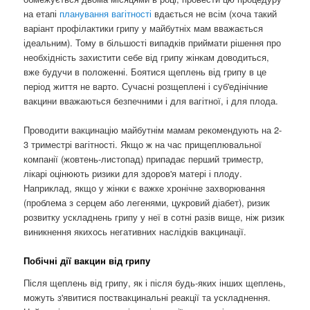
на етапі
планування вагітності
вдається не всім (хоча такий
варіант профілактики грипу у майбутніх мам вважається
ідеальним). Тому в більшості випадків приймати рішення про
необхідність захистити себе від грипу жінкам доводиться,
вже будучи в положенні. Боятися щеплень від грипу в це
період життя не варто. Сучасні розщеплені і суб'едінічние
вакцини вважаються безпечними і для вагітної, і для плода.
Проводити вакцинацію майбутнім мамам рекомендують на 2-
3 триместрі вагітності. Якщо ж на час прищеплювальної
компанії (жовтень-листопад) припадає перший триместр,
лікарі оцінюють ризики для здоров'я матері і плоду.
Наприклад, якщо у жінки є важке хронічне захворювання
(проблема з серцем або легенями, цукровий діабет), ризик
розвитку ускладнень грипу у неї в сотні разів вище, ніж ризик
виникнення якихось негативних наслідків вакцинації.
Побічні дії вакцин від грипу
Після щеплень від грипу, як і після будь-яких інших щеплень,
можуть з'явитися поствакцинальні реакції та ускладнення.