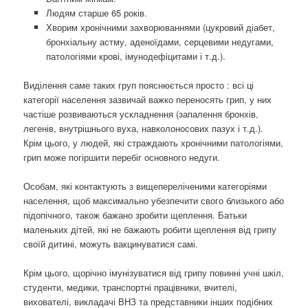
Людям старше 65 років.
Хворим хронічними захворюваннями (цукровий діабет,
бронхіальну астму, аденоїдами, серцевими недугами,
патологіями крові, імунодефіцитами і т.д.).
Виділення саме таких груп пояснюється просто : всі ці
категорії населення зазвичай важко переносять грип, у них
частіше розвиваються ускладнення (запалення бронхів,
легенів, внутрішнього вуха, навколоносових пазух і т.д.).
Крім цього, у людей, які страждають хронічними патологіями,
грип може погіршити перебіг основного недуги.
Особам, які контактують з вищепереліченими категоріями
населення, щоб максимально убезпечити свого близького або
підопічного, також бажано зробити щеплення. Батьки
маленьких дітей, які не бажають робити щеплення від грипу
своїй дитині, можуть вакцинуватися самі.
Крім цього, щорічно імунізуватися від грипу повинні учні шкіл,
студенти, медики, транспортні працівники, вчителі,
вихователі, викладачі ВНЗ та представники інших подібних