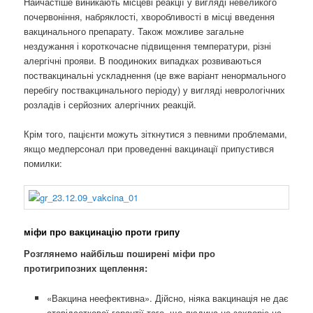
Найчастіше виникають місцеві реакції у вигляді невеликого
почервоніння, набряклості, хворобливості в місці введення
вакцинального препарату. Також можливе загальне
нездужання і короткочасне підвищення температури, різні
алергічні прояви. В поодиноких випадках розвиваються
поствакцинальні ускладнення (це вже варіант ненормального
перебігу поствакцинального періоду) у вигляді неврологічних
розладів і серйозних алергічних реакцій.
Крім того, пацієнти можуть зіткнутися з певними проблемами,
якщо медперсонал при проведенні вакцинації припустився
помилки:
міфи про вакцинацію проти грипу
Розглянемо найбільш поширені міфи про
протигрипозних щеплення:
«Вакцина неефективна». Дійсно, ніяка вакцинація не дає
стовідсоткової гарантії того, що людина не захворіє на