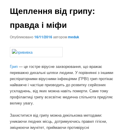
Щеплення від грипу:
правда і міфи
Опубликовано
16/11/2016
автором
meduk
Грип
— це гостре вірусне захворювання, що вражає
переважно дихальні шляхи людини. У порівнянні з іншими
респіраторними вірусними інфекціями (ГРВІ) грип протікає
найважче і частіше призводить до розвитку серйозних
ускладнень, від яких можна навіть померти. Саме тому
профілактиці грипу всесвітнє медична спільнота приділяє
велику увагу.
Захиститися від грипу можна декількома методами:
уникаючи людних місць, дотримуючись правил гігієни,
зміцнюючи імунітет, приймаючи противірусні