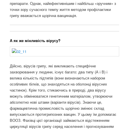
препарати. Однак, найефективнішим і найбільш «зручним» з
точки зору сучасного темпу життя методом профілактики
грипу вважається щорічна вакцинація.
А як же мінливість вірусу?
Дійсно, вірусів грипу, які викликають специфічне
захворювання у людини, існує багато: два типу (А і В) і
велика кількість підтипів (вони визначаються набором
особливих білків, що знаходяться на оболонці вірусних
частинок). Крім того, стикаючись в природі, два вірусу
можуть обмінюватися генетичним матеріалом, утворюючи
абсолютно нові штами (варіанти вірусів). Знаючи це,
фармацевтична промисловість щорічно змінює склад
випускаються протигрипозних вакцин. У цьому їм допомагає
ВООЗ. Фахівці цієї організації займаються відстеженням
циркуляції вірусів грипу серед населення і прогнозуванням