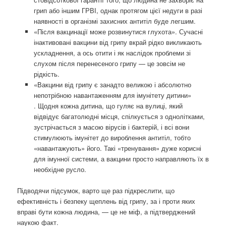
грип або іншим ГРВІ, однак протягом цієї недуги в разі
наявності в організмі захисних антитіл буде легшим.
«Після вакцинації може розвинутися глухота». Сучасні
інактивовані вакцини від грипу вкрай рідко викликають
ускладнення, а ось отити і як наслідок проблеми зі
слухом після перенесеного грипу — це зовсім не
рідкість.
«Вакцини від грипу є занадто великою і абсолютно
непотрібною навантаженням для імунітету дитини»
. Щодня кожна дитина, що гуляє на вулиці, який
відвідує багатолюдні місця, спілкується з однолітками,
зустрічається з масою вірусів і бактерій, і всі вони
стимулюють імунітет до вироблення антитіл, тобто
«навантажують» його. Такі «тренування» дуже корисні
для імунної системи, а вакцини просто направляють їх в
необхідне русло.
Підводячи підсумок, варто ще раз підкреслити, що
ефективність і безпеку щеплень від грипу, за і проти яких
вправі бути кожна людина, — це не міф, а підтверджений
наукою факт.