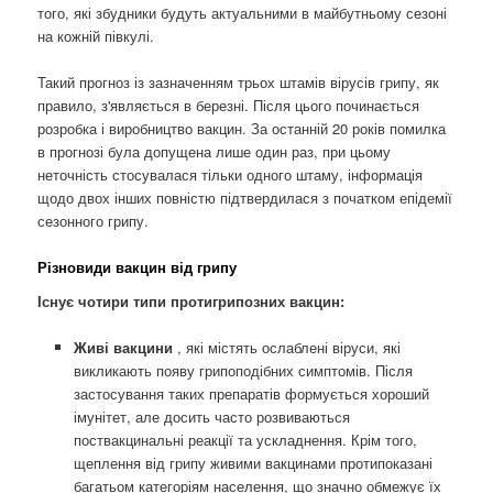
того, які збудники будуть актуальними в майбутньому сезоні
на кожній півкулі.
Такий прогноз із зазначенням трьох штамів вірусів грипу, як
правило, з'являється в березні. Після цього починається
розробка і виробництво вакцин. За останній 20 років помилка
в прогнозі була допущена лише один раз, при цьому
неточність стосувалася тільки одного штаму, інформація
щодо двох інших повністю підтвердилася з початком епідемії
сезонного грипу.
Різновиди вакцин від грипу
Існує чотири типи протигрипозних вакцин:
Живі вакцини
, які містять ослаблені віруси, які
викликають появу грипоподібних симптомів. Після
застосування таких препаратів формується хороший
імунітет, але досить часто розвиваються
поствакцинальні реакції та ускладнення. Крім того,
щеплення від грипу живими вакцинами протипоказані
багатьом категоріям населення, що значно обмежує їх