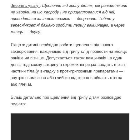
Зверніть увагу
:
Щеплення від грипу дітям, які раніше ніколи
не хворіли на цю хворобу і не прищеплювалися від неї,
проводяться за іншою схемою — дворазово. Тобто у
вересні-жовтні бажано зробити першу вакцинацію, а через
місяць — другу.
Якщо ж дитині необхідно робити щеплення від іншого
захворювання, вакцинацію від грипу слід провести на місяць
раніше чи пізніше. Допускається також вакцинація і в один
день, тоді кожну вакцину в окремих шприцах вводять в різні
частини тіла (у випадку з протигрипозними препаратами —
внутрішньом'язово або глибоко підшкірно в область стегна
або плеча).
Більш детально про щеплення від грипу дітям розповідає
педіатр: