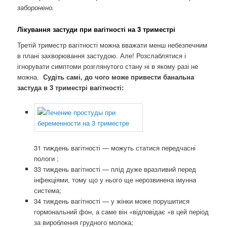
заборонено.
Лікування застуди при вагітності на 3 триместрі
Третій триместр вагітності можна вважати менш небезпечним
в плані захворювання застудою. Але! Розслаблятися і
ігнорувати симптоми розглянутого стану ні в якому разі не
можна.
Судіть самі, до чого може привести банальна
застуда в 3 триместрі вагітності:
31 тиждень вагітності — можуть статися передчасні
пологи ;
33 тиждень вагітності — плід дуже вразливий перед
інфекціями, тому що у нього ще нерозвинена імунна
система;
34 тиждень вагітності — у жінки може порушитися
гормональний фон, а саме він «відповідає »в цей період
за вироблення грудного молока;