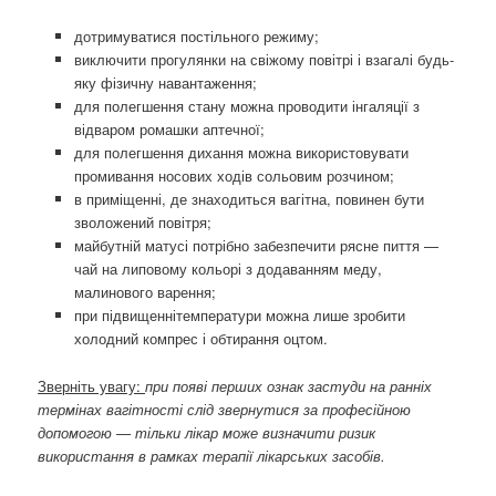
дотримуватися постільного режиму;
виключити прогулянки на свіжому повітрі і взагалі будь-
яку фізичну навантаження;
для полегшення стану можна проводити інгаляції з
відваром ромашки аптечної;
для полегшення дихання можна використовувати
промивання носових ходів сольовим розчином;
в приміщенні, де знаходиться вагітна, повинен бути
зволожений повітря;
майбутній матусі потрібно забезпечити рясне пиття —
чай ​​на липовому кольорі з додаванням меду,
малинового варення;
при підвищеннітемператури можна лише зробити
холодний компрес і обтирання оцтом.
Зверніть увагу:
при появі перших ознак застуди на ранніх
термінах вагітності слід звернутися за професійною
допомогою — тільки лікар може визначити ризик
використання в рамках терапії лікарських засобів.