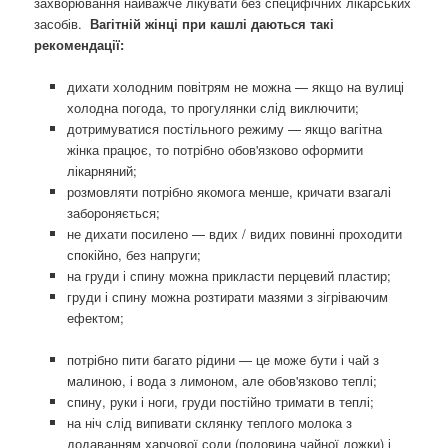
захворювання найважче лікувати без специфічних лікарських
засобів.
Вагітній жінці при кашлі даються такі
рекомендації:
дихати холодним повітрям не можна — якщо на вулиці
холодна погода, то прогулянки слід виключити;
дотримуватися постільного режиму — якщо вагітна
жінка працює, то потрібно обов'язково оформити
лікарняний;
розмовляти потрібно якомога менше, кричати взагалі
забороняється;
не дихати посилено — вдих / видих повинні проходити
спокійно, без напруги;
на груди і спину можна прикласти перцевий пластир;
груди і спину можна розтирати мазями з зігріваючим
ефектом;
потрібно пити багато рідини — це може бути і чай з
малиною, і вода з лимоном, але обов'язково теплі;
спину, руки і ноги, груди постійно тримати в теплі;
на ніч слід випивати склянку теплого молока з
додаванням харчової соди (половина чайної ложки) і