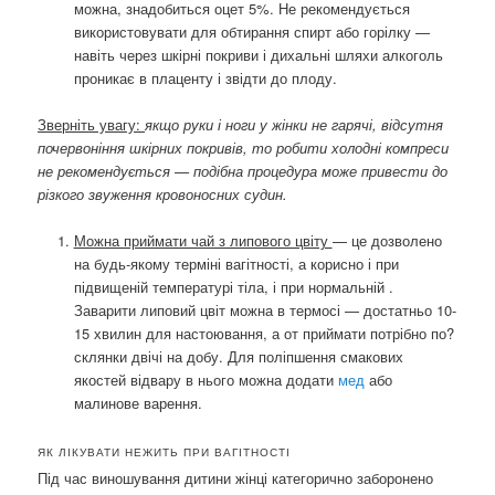
можна, знадобиться оцет 5%. Не рекомендується
використовувати для обтирання спирт або горілку —
навіть через шкірні покриви і дихальні шляхи алкоголь
проникає в плаценту і звідти до плоду.
Зверніть увагу:
якщо руки і ноги у жінки не гарячі, відсутня
почервоніння шкірних покривів, то робити холодні компреси
не рекомендується — подібна процедура може привести до
різкого звуження кровоносних судин.
Можна приймати чай з липового цвіту
— це дозволено
на будь-якому терміні вагітності, а корисно і при
підвищеній температурі тіла, і при нормальній .
Заварити липовий цвіт можна в термосі — достатньо 10-
15 хвилин для настоювання, а от приймати потрібно по?
склянки двічі на добу. Для поліпшення смакових
якостей відвару в нього можна додати
мед
або
малинове варення.
ЯК ЛІКУВАТИ НЕЖИТЬ ПРИ ВАГІТНОСТІ
Під час виношування дитини жінці категорично заборонено