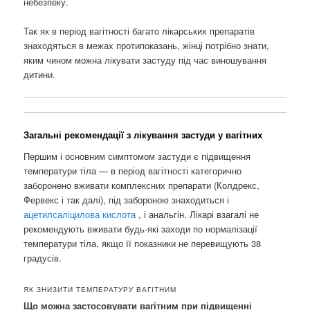
небезпеку.
Так як в період вагітності багато лікарських препаратів
знаходяться в межах протипоказань, жінці потрібно знати,
яким чином можна лікувати застуду під час виношування
дитини.
Загальні рекомендації з лікування застуди у вагітних
Першим і основним симптомом застуди є підвищення
температури тіла — в період вагітності категорично
заборонено вживати комплексних препарати (Колдрекс,
Фервекс і так далі), під забороною знаходиться і
ацетилсаліцилова кислота
, і анальгін. Лікарі взагалі не
рекомендують вживати будь-які заходи по нормалізації
температури тіла, якщо її показники не перевищують 38
градусів.
ЯК ЗНИЗИТИ ТЕМПЕРАТУРУ ВАГІТНИМ
Що можна застосовувати вагітним при підвищенні