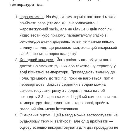
температури тіла:
парацетамол
. На будь-якому терміні вагітності можна
приймати парацетамол як і знеболюючого, і
жарознижуючий засіб, але не більше 3 днів поспіль.
Якщо вести курс прийому парацетамолу згідно з
рекомендованими дозувань, то він не матиме ніякого
впливу на плід, що розвивається, хоча цей лікарський
засіб і проникає через плаценту.
Холодний компрес
. Його роблять на лоб, для чого
достатньо змочити рушник або текстильну серветку у
воді кімнатної температури. Прикладають тканину до
чола, тримають до тих пір, поки не нагріється, потім
перевертають. Замість серветки з водою можна
використовувати грілку з льодом, тільки на лоб
покладіть 2-3 шари тканини. Подібний компрес знизить
температуру тіла, полегшить стан хворої, зробить
головний біль менш інтенсивною.
Обтирання оцтом
. Цей метод можна застосовувати на
будь-якому терміні вагітності, але слід врахувати —
оцтову есенцію використовувати для цієї процедури не