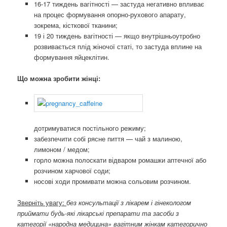
16-17 тиждень вагітності — застуда негативно впливає
на процес формування опорно-рухового апарату,
зокрема, кісткової тканини;
19 і 20 тиждень вагітності — якщо внутрішньоутробно
розвивається плід жіночої статі, то застуда вплине на
формування яйцеклітин.
Що можна зробити жінці:
дотримуватися постільного режиму;
забезпечити собі рясне пиття — чай ​​з малиною,
лимоном / медом;
горло можна полоскати відваром ромашки аптечної або
розчином харчової соди;
носові ходи промивати можна сольовим розчином.
Зверніть увагу:
без консультації з лікарем і гінекологом
приймати будь-які лікарські препарати та засоби з
категорії «народна медицина» вагітним жінкам категорично