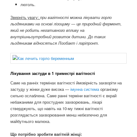
люголь.
Зверніть увагу:
при вагітності можна лікувати горло
льодяниками на основі лізоциму — це природний фермент,
який не робить негативного впливу на
внутрішньоутробний розвиток дитини. До таких
льодяникам відносяться Лізобакт і ларіпронт.
Лікування застуди в 1 триместрі вагітності
Саме на ранніх термінах вагітності ймовірність захворіти на
застуду у жінки дуже висока —
імунна система
організму
сильно ослаблена. Саме ранні терміни вагітності є вкрай
небажаними для простудних захворювань, лікарі
стверджують, що навіть на 10-му тижні вагітності
розглядається захворювання менш небезпечно для
майбутнього малюка.
Що потрібно зробити вагітній жінці: