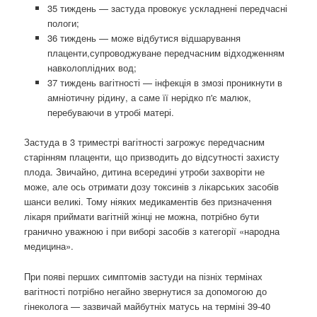
35 тиждень — застуда провокує ускладнені передчасні
пологи;
36 тиждень — може відбутися відшарування
плаценти,супроводжуване передчасним відходженням
навколоплідних вод;
37 тиждень вагітності — інфекція в змозі проникнути в
амніотичну рідину, а саме її нерідко п'є малюк,
перебуваючи в утробі матері.
Застуда в 3 триместрі вагітності загрожує передчасним
старінням плаценти, що призводить до відсутності захисту
плода. Звичайно, дитина всередині утроби захворіти не
може, але ось отримати дозу токсинів з лікарських засобів
шанси великі. Тому ніяких медикаментів без призначення
лікаря приймати вагітній жінці не можна, потрібно бути
гранично уважною і при виборі засобів з категорії «народна
медицина».
При появі перших симптомів застуди на пізніх термінах
вагітності потрібно негайно звернутися за допомогою до
гінеколога — зазвичай майбутніх матусь на терміні 39-40