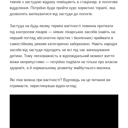
тижнів з застудою відразу поміщають в стаціонар, в пологове
відділення. Потрібно буде пройти курс коректної терапії, яка
дозволить вилікуватися від застуди до пологів.
Застуда на будь-якому терміні вагітності повинна протікати
під контролем лікарів — ніяких лікарських засобів (навіть на
перший погляд абсолютно простих і безпечних) приймати в
самостійному режимі категорично заборонено. Навіть народні
засоби від застуди підходять не всі під час виношування
дитини. Тому легковажність в відповідальний момент життя
жінки неприпустимо — потрібно подбати не тільки про власне
здоров'я, а й нормальному розвитку майбутнього малюка.
Які ліки можна при вагітності? Відповідь на це питання ви
отримаєте, переглянувши відео-огляд: