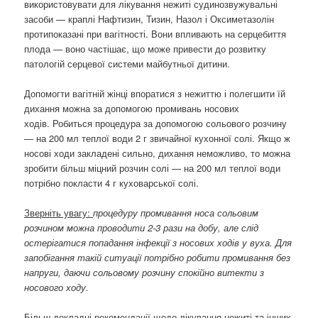
використовувати для лікування нежиті судинозвужувальні
засоби — краплі Нафтизин, Тизин, Назол і Оксиметазолін
протипоказані при вагітності. Вони впливають на серцебиття
плода — воно частішає, що може привести до розвитку
патологій серцевої системи майбутньої дитини.
Допомогти вагітній жінці впоратися з нежиттю і полегшити їй
дихання можна за допомогою промивань носових
ходів. Робиться процедура за допомогою сольового розчину
— на 200 мл теплої води 2 г звичайної кухонної солі. Якщо ж
носові ходи закладені сильно, дихання неможливо, то можна
зробити більш міцний розчин солі — на 200 мл теплої води
потрібно покласти 4 г куховарської солі.
Зверніть увагу:
процедуру промивання носа сольовим
розчином можна проводити 2-3 рази на добу, але слід
остерігатися попадання інфекції з носових ходів у вуха. Для
запобігання такій ситуації потрібно робити промивання без
напруги, даючи сольовому розчину спокійно витекти з
носового ходу.
Більш докладні рекомендації щодо лікування нежиті та інших