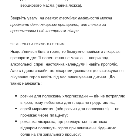
вершкового масла (чайна ложка).
Зверніть увагу:
на певних термінах вагітності можна
приймати деякі лікарські препарати, але тільки за
призначенням і під контролем лікаря.
ЯК ЛІКУВАТИ ГОРЛО ВАГІТНИМ
Якщо з'явився біль в горлі, то бездумно приймати лікарські
препарати для її полегшення не можна — наприклад,
алкогольної спреї, настоянка календули і навіть прополіс.
Але є і деякі засоби, які лікарями дозволені до застосування
лікування горла навіть під час виношування дитини.
До
таких належать:
розчин для полоскань хлоргексидин — він не потрапляє
в кров, тому небезпеки для плода не представляє;
спрей мирамистин (або розчин для полоскання) — не
проникає через плаценту;
ромашка лікарська, що реалізується в аптеках —
відваром полощуть горло при виникненні будь-яких
болів на тлі запального процесу;