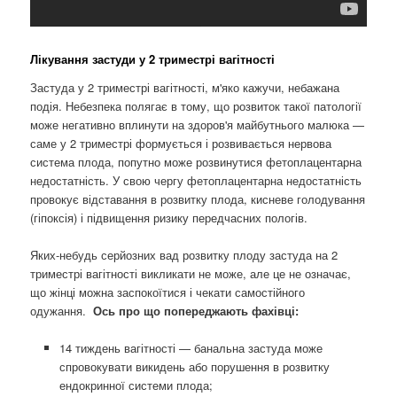
Лікування застуди у 2 триместрі вагітності
Застуда у 2 триместрі вагітності, м'яко кажучи, небажана
подія. Небезпека полягає в тому, що розвиток такої патології
може негативно вплинути на здоров'я майбутнього малюка —
саме у 2 триместрі формується і розвивається нервова
система плода, попутно може розвинутися фетоплацентарна
недостатність. У свою чергу фетоплацентарна недостатність
провокує відставання в розвитку плода, кисневе голодування
(гіпоксія) і підвищення ризику передчасних пологів.
Яких-небудь серйозних вад розвитку плоду застуда на 2
триместрі вагітності викликати не може, але це не означає,
що жінці можна заспокоїтися і чекати самостійного
одужання.
Ось про що попереджають фахівці:
14 тиждень вагітності — банальна застуда може
спровокувати викидень або порушення в розвитку
ендокринної системи плода;