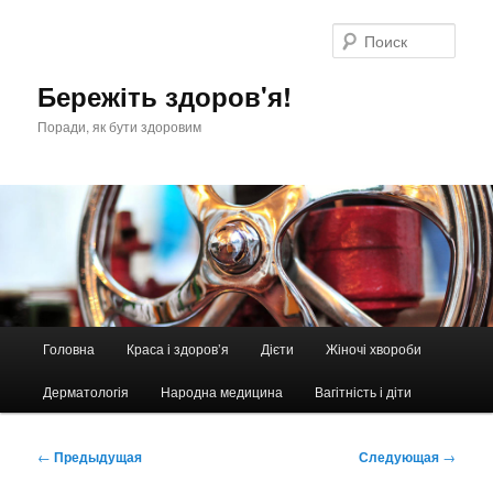
Перейти
к
Поис
основному
содержимому
Бережіть здоров'я!
Поради, як бути здоровим
Главное
Головна
Краса і здоров’я
Дієти
Жіночі хвороби
меню
Дерматологія
Народна медицина
Вагітність і діти
Навигация
←
Предыдущая
Следующая
→
по