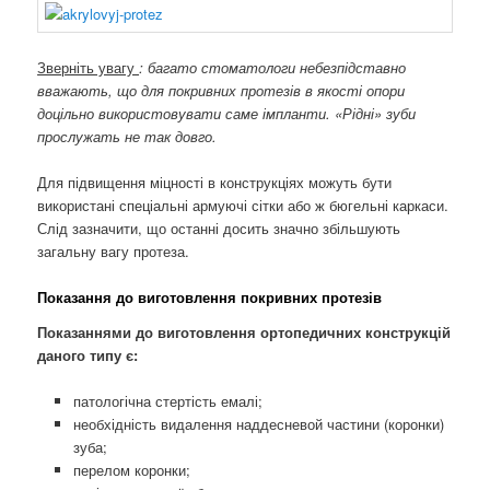
Зверніть увагу
: багато стоматологи небезпідставно
вважають, що для покривних протезів в якості опори
доцільно використовувати саме імпланти. «Рідні» зуби
прослужать не так довго.
Для підвищення міцності в конструкціях можуть бути
використані спеціальні армуючі сітки або ж бюгельні каркаси.
Слід зазначити, що останні досить значно збільшують
загальну вагу протеза.
Показання до виготовлення покривних протезів
Показаннями до виготовлення ортопедичних конструкцій
даного типу є:
патологічна стертість емалі;
необхідність видалення наддесневой частини (коронки)
зуба;
перелом коронки;