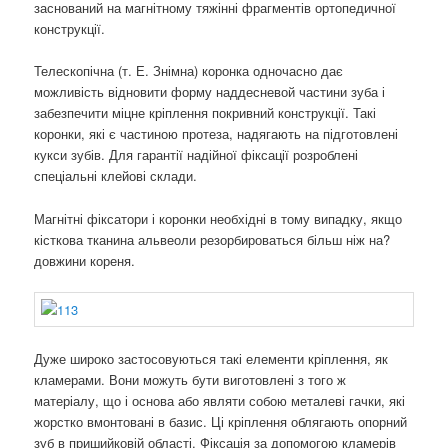
заснований на магнітному тяжінні фрагментів ортопедичної
конструкції.
Телескопічна (т. Е. Знімна) коронка одночасно дає
можливість відновити форму наддесневой частини зуба і
забезпечити міцне кріплення покривний конструкції. Такі
коронки, які є частиною протеза, надягають на підготовлені
кукси зубів. Для гарантії надійної фіксації розроблені
спеціальні клейові склади.
Магнітні фіксатори і коронки необхідні в тому випадку, якщо
кісткова тканина альвеоли резорбироваться більш ніж на?
довжини кореня.
Дуже широко застосовуються такі елементи кріплення, як
кламерами. Вони можуть бути виготовлені з того ж
матеріалу, що і основа або являти собою металеві гачки, які
жорстко вмонтовані в базис. Ці кріплення облягають опорний
зуб в пришийковій області. Фіксація за допомогою кламерів