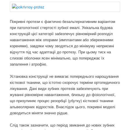
Покривні протези є фактично безальтернативним варіантом
при патологічної стертості зубної емалі. Унікальна будова
конструкцій цієї категорії забезпечує рівномірний розподіл
навантаження між опорами (имплантами або збереженими
коренями), завдяки чому зводяться до мінімуму неприємні
відчуття під час адаптації до протезу. При цьому тиск на
слизові оболонки ясен мінімально, що попереджає їх
запалення і атрофію.
Установка конструкції не вимагає попереднього нарощування
кісткової тканини, що істотно скорочує терміни ортопедичного
лікування. Дані види зубних протезів забезпечують при
жуванні рівномірне навантаження, близьку до фізіологічної,
що призупиняє процес резорбції (убутку) кісткової тканини
альвеолярних відростків. Внаслідок цього, покривні моделі
доводиться міняти значно рідше.
Слід також зазначити, що період звикання до нових зубних