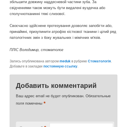
збільшити довжину наддесневой частини зуба. За
свідченнями також можуть бути видалені вуздечка або
сполучнотканинні тяжі слизової.
Своєчасно здійснене протезування дозволяє запобігти або,
принаймні, призупинити атрофію кісткової тканини і цілий ряд
патологічних змін з боку жувальних і мімічних м'язів.
ПЛІС Володимир, стоматолог
Запись опубликована автором
meduk
в рубрике
Стоматологія
.
Добавьте в закладки
постоянную ссылку
.
Добавить комментарий
Ваш адрес email не будет опубликован.
Обязательные
*
поля помечены