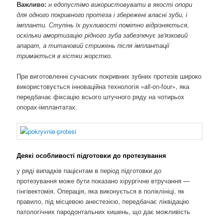
Важливо:
н
едопустімо використовувати в якості опори
для одного покривного протеза і збережені власні зуби, і
імпланти. Ступінь їх рухливості помітно відрізняється,
оскільки амортизацію рідного зуба забезпечує зв'язковий
апарат, а титановий стрижень після імплантації
тримається в кістки жорстко.
При виготовленні сучасних покривних зубних протезів широко
використовується інноваційна технологія «all-on-four», яка
передбачає фіксацію всього штучного ряду на чотирьох
опорах-імплантатах.
Деякі особливості підготовки до протезування
у ряді випадків пацієнтам в період підготовки до
протезування може бути показано хірургічне втручання —
гінгівектомія. Операція, яка виконується в поліклініці, як
правило, під місцевою анестезією, передбачає ліквідацію
патологічних пародонтальних кишень, що дає можливість