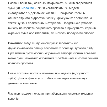
Названі вони так, оскільки покривають з боків збереглися
зуби (чи
імпланти
), як би «обтікаючи» їх. Моделі
складаються з декількох частин — покриває гребінь
альвеолярного відростка базису, фіксуючих елементів, а
також зубів з полімерних матеріалів. Неодмінною умовою
вибору на користь покривного протеза є присутність коренів
окремих зубів або імплантів, які можуть послужити опорою.
Важливо:
вибір типу конструкції залежить від
функціонального стану збережених одиниць зубного ряду.
При значній рухливості і вираженої атрофії кістки альвеол
може бути показано видалення з подальшим виготовленням
повного протеза.
Повні покривні протези показані при адентії (відсутності
зубів). Для їх фіксації потрібна попередня імплантація
декількох імплантів.
Часткові моделі показані при збереженні окремих власних
коренів.