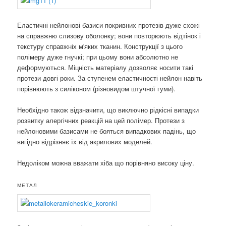
Еластичні нейлонові базиси покривних протезів дуже схожі
на справжню слизову оболонку; вони повторюють відтінок і
текстуру справжніх м'яких тканин. Конструкції з цього
полімеру дуже гнучкі; при цьому вони абсолютно не
деформуються. Міцність матеріалу дозволяє носити такі
протези довгі роки. За ступенем еластичності нейлон навіть
порівнюють з силіконом (різновидом штучної гуми).
Необхідно також відзначити, що виключно рідкісні випадки
розвитку алергічних реакцій на цей полімер. Протези з
нейлоновими базисами не бояться випадкових падінь, що
вигідно відрізняє їх від акрилових моделей.
Недоліком можна вважати хіба що порівняно високу ціну.
МЕТАЛ