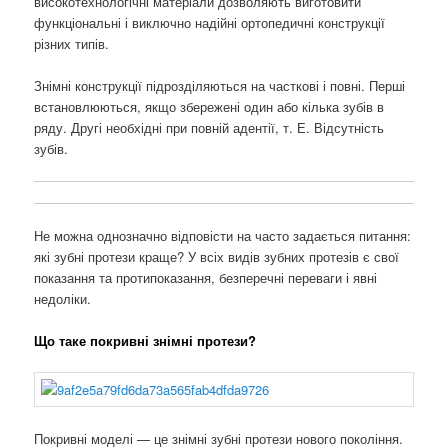
високотехнологічні матеріали дозволяють виготовити
функціональні і виключно надійні ортопедичні конструкції
різних типів.
Знімні конструкції підрозділяються на часткові і повні. Перші
встановлюються, якщо збережені один або кілька зубів в
ряду. Другі необхідні при повній адентії, т. Е. Відсутність
зубів.
Не можна однозначно відповісти на часто задається питання:
які зубні протези краще? У всіх видів зубних протезів є свої
показання та протипоказання, безперечні переваги і явні
недоліки.
Що таке покривні знімні протези?
Покривні моделі — це знімні зубні протези нового покоління.