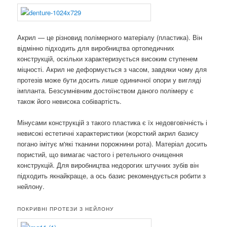
Акрил — це різновид полімерного матеріалу (пластика). Він
відмінно підходить для виробництва ортопедичних
конструкцій, оскільки характеризується високим ступенем
міцності. Акрил не деформується з часом, завдяки чому для
протезів може бути досить лише одиничної опори у вигляді
імпланта. Безсумнівним достоїнством даного полімеру є
також його невисока собівартість.
Мінусами конструкцій з такого пластика є їх недовговічність і
невисокі естетичні характеристики (жорсткий акрил базису
погано імітує м'які тканини порожнини рота). Матеріал досить
пористий, що вимагає частого і ретельного очищення
конструкцій. Для виробництва недорогих штучних зубів він
підходить якнайкраще, а ось базис рекомендується робити з
нейлону.
ПОКРИВНІ ПРОТЕЗИ З НЕЙЛОНУ