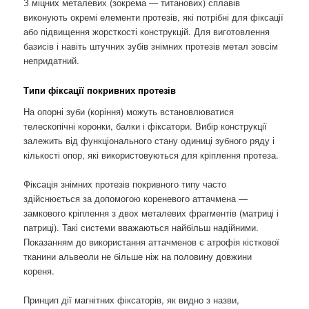
З міцних металевих (зокрема — титанових) сплавів
виконують окремі елементи протезів, які потрібні для фіксації
або підвищення жорсткості конструкцій. Для виготовлення
базисів і навіть штучних зубів знімних протезів метал зовсім
непридатний.
Типи фіксації покривних протезів
На опорні зуби (коріння) можуть встановлюватися
телескопічні коронки, балки і фіксатори. Вибір конструкції
залежить від функціонального стану одиниці зубного ряду і
кількості опор, які використовуються для кріплення протеза.
Фіксація знімних протезів покривного типу часто
здійснюється за допомогою кореневого аттачмена —
замкового кріплення з двох металевих фрагментів (матриці і
патриці). Такі системи вважаються найбільш надійними.
Показанням до використання аттачменов є атрофія кісткової
тканини альвеоли не більше ніж на половину довжини
кореня.
Принцип дії магнітних фіксаторів, як видно з назви,