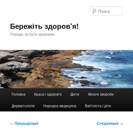
Перейти
к
Поис
основному
содержимому
Бережіть здоров'я!
Поради, як бути здоровим
Главное
Головна
Краса і здоров’я
Дієти
Жіночі хвороби
меню
Дерматологія
Народна медицина
Вагітність і діти
Навигация
←
Предыдущая
Следующая
→
по