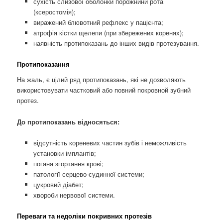
сухість слизової оболонки порожнини рота
(ксеростомія);
виражений блювотний рефлекс у пацієнта;
атрофія кістки щелепи (при збережених коренях);
наявність протипоказань до інших видів протезування.
Протипоказання
На жаль, є цілий ряд протипоказань, які не дозволяють
використовувати частковий або повний покровной зубний
протез.
До протипоказань відносяться:
відсутність кореневих частин зубів і неможливість
установки імплантів;
погана згортання крові;
патології серцево-судинної системи;
цукровий діабет;
хвороби нервової системи.
Переваги та недоліки покривних протезів