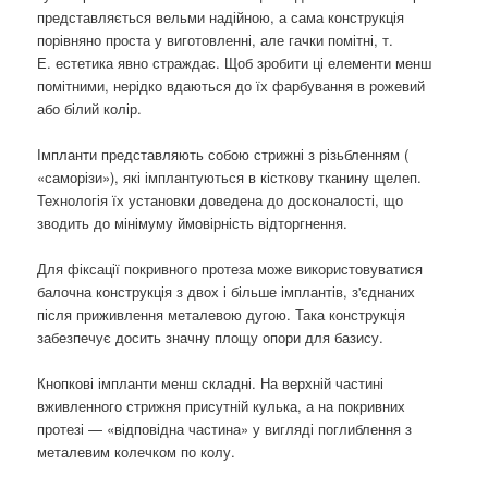
представляється вельми надійною, а сама конструкція
порівняно проста у виготовленні, але гачки помітні, т.
Е. естетика явно страждає. Щоб зробити ці елементи менш
помітними, нерідко вдаються до їх фарбування в рожевий
або білий колір.
Імпланти представляють собою стрижні з різьбленням (
«саморізи»), які імплантуються в кісткову тканину щелеп.
Технологія їх установки доведена до досконалості, що
зводить до мінімуму ймовірність відторгнення.
Для фіксації покривного протеза може використовуватися
балочна конструкція з двох і більше імплантів, з'єднаних
після приживлення металевою дугою. Така конструкція
забезпечує досить значну площу опори для базису.
Кнопкові імпланти менш складні. На верхній частині
вживленного стрижня присутній кулька, а на покривних
протезі — «відповідна частина» у вигляді поглиблення з
металевим колечком по колу.