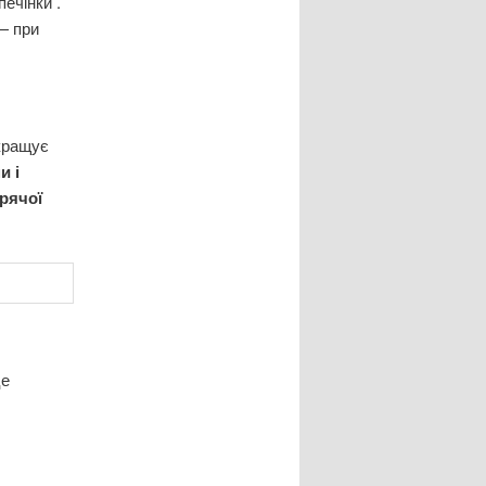
ечінки .
— при
окращує
и і
урячої
це