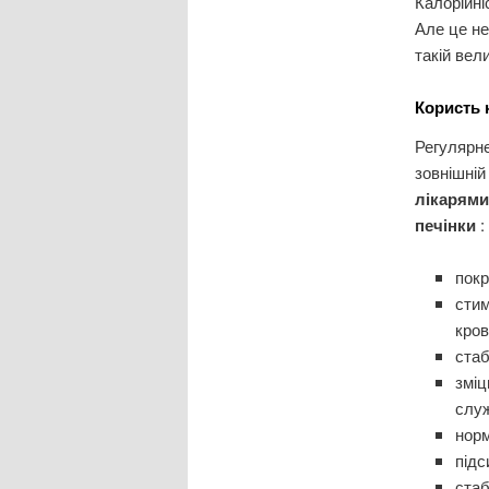
Калорійні
Але це не
такій вел
Користь 
Регулярне
зовнішній
лікарями
печінки
:
пок
стим
кров
стаб
зміц
слу
норм
підс
стаб