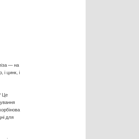
ліза — на
 і цинк, і
? Це
нування
скорбінова
дні для