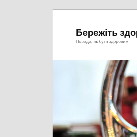
Перейти
к
основному
Бережіть здо
содержимому
Поради, як бути здоровим