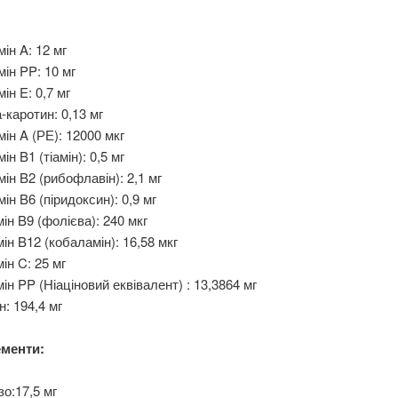
мін A: 12 мг
мін PP: 10 мг
мін E: 0,7 мг
-каротин: 0,13 мг
мін A (РЕ): 12000 мкг
мін B1 (тіамін): 0,5 мг
мін B2 (рибофлавін): 2,1 мг
мін B6 (піридоксин): 0,9 мг
мін B9 (фолієва): 240 мкг
мін B12 (кобаламін): 16,58 мкг
мін C: 25 мг
мін PP (Ніаціновий еквівалент) : 13,3864 мг
н: 194,4 мг
менти:
зо:17,5 мг