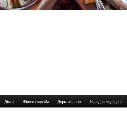
Дієти
Жіночі хвороби
Дерматологія
Народна медицина