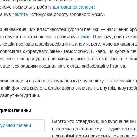
тримує нормальну роботу
щитовидної залози
;
ращує
пам'ять
і стимулює роботу головного мозку.
з найважливіших властивостей курячої печінки — насичення орг
 що служить профілактикою розвитку
анемії
. Причому, навіть якщ
вже діагностована залізодефіцитна анемія, регулярне вживання 
допомагає скорегувати рівень гемоглобіну. Цікаво, що куряча печ
их рідкісних продуктів, при вживанні яких залізо засвоюється м
увається завдяки поєднанню у складі рибофлавіну і заліза.
иво вводити в раціон харчування курячу печінку і вагітним жін
 в ній фолієва кислота благотворно впливає на внутрішньоутроб
майбутньої дитини.
рячої печінки
Багато хто стверджує, що куряча печін
шкідлива для організму — адже через ц
в організмі курки проходить вся кров, са