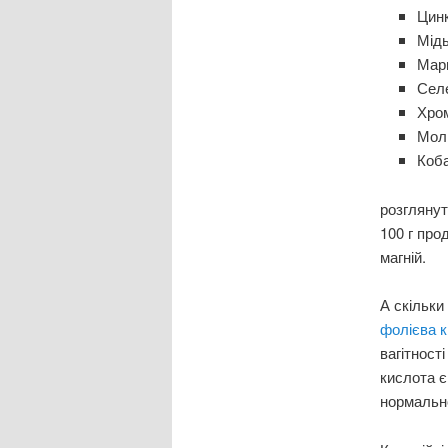
Цинк
Мідь
Марг
Селе
Хром
Молі
Коба
розглянут
100 г прод
магній.
А скільки
фолієва 
вагітност
кислота є,
нормально