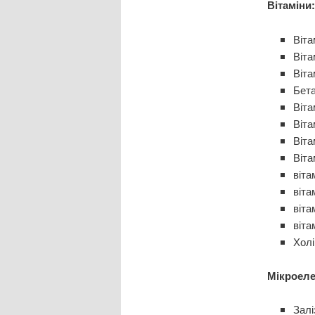
Вітаміни:
Віта
Віта
Віта
Бета
Віта
Віта
Віта
Віта
віта
віта
віта
віта
Холі
Мікроеле
Залі