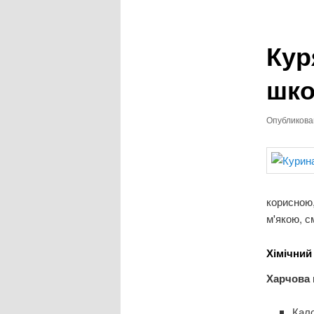
записям
Кур
шко
Опубликов
корисною,
м'якою, с
Хімічний
Харчова ц
Кало