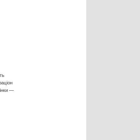
ть
раціон
інки —