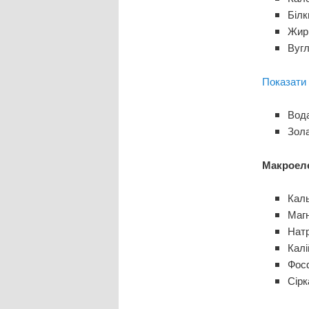
Білк
Жири
Вугл
Показати 
Вода
Зола
Макроел
Каль
Магн
Натр
Калі
Фосф
Сірк