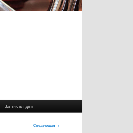
Вагітність і діти
Следующая
→