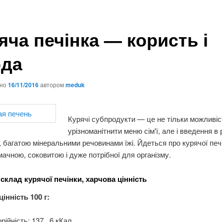
яча печінка — користь і
да
ано
16/11/2016
автором
meduk
Курячі субпродукти — це не тільки можливіс
урізноманітнити меню сім'ї, але і введення в 
 багатою мінеральними речовинами їжі. Йдеться про курячої печ
мачною, соковитою і дуже потрібної для організму.
 склад курячої печінки, харчова цінність
інність 100 г:
рійність: 137 , 6 кКал