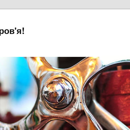
ров'я!