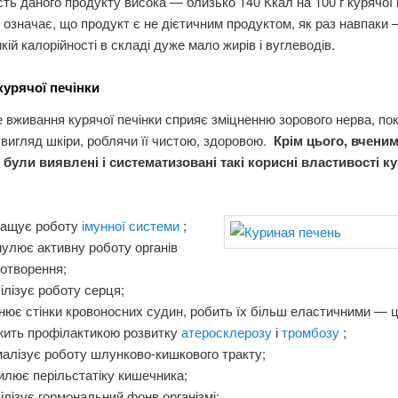
сть даного продукту висока — близько 140 Ккал на 100 г курячої п
 означає, що продукт є не дієтичним продуктом, як раз навпаки 
икій калорійності в складі дуже мало жирів і вуглеводів.
курячої печінки
 вживання курячої печінки сприяє зміцненню зорового нерва, п
 вигляд шкіри, роблячи її чистою, здоровою.
Крім цього, вченим
 були виявлені і систематизовані такі корисні властивості к
ращує роботу
імунної системи
;
улює активну роботу органів
отворення;
ілізує роботу серця;
нює стінки кровоносних судин, робить їх більш еластичними — 
жить профілактикою розвитку
атеросклерозу
і
тромбозу
;
алізує роботу шлунково-кишкового тракту;
илює перільстатіку кишечника;
ілізує гормональний фонв організмі;