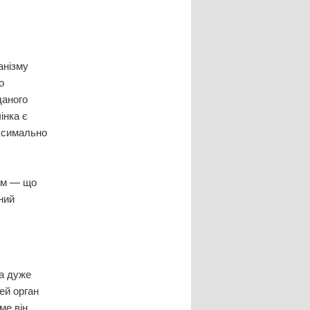
анізму
о
даного
інка є
аксимально
кам — що
ний
ка дуже
ей орган
ме він