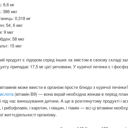
: 6,6 мг
: 386 мкг
анець: 0,318 мг
н: 54, 6 мкг
: 9 мкг
бден: 58 мкг
льт: 15 мкг
ий продукт є лідером серед інших за змістом в своєму складі за
укту припадає 17,5 мг цієї речовини. У курячої печінки є і фосфор,
 вітамінів може ввести в організм просте блюдо з курячої печінки
кислота
(вітамін В9) — вона вкрай необхідна жінкам в період пла
і і під час виношування дитини. А ще в розглянутому продукті і а
 і рибофлавін, і каротин, і ніацин, і тіамін — всі ці вітаміни необхі
ї життєдіяльності організму.