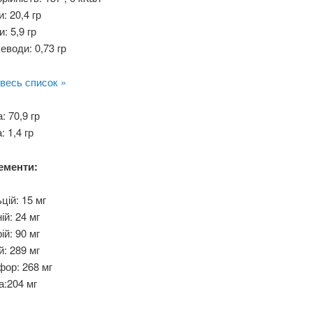
и: 20,4 гр
: 5,9 гр
еводи: 0,73 гр
весь список »
: 70,9 гр
: 1,4 гр
ементи:
цій: 15 мг
ій: 24 мг
ій: 90 мг
й: 289 мг
ор: 268 мг
а:204 мг