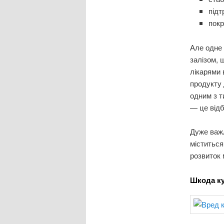
під
пок
Але одне 
залізом,
лікарями 
продукту 
одним з т
— це відб
Дуже важл
міститься
розвиток 
Шкода ку