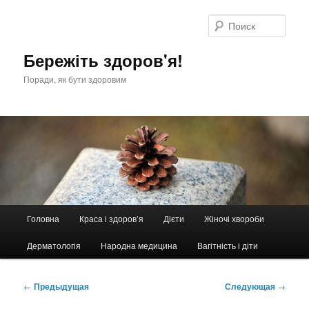
Перейти
к
Поис
основному
содержимому
Бережіть здоров'я!
Поради, як бути здоровим
Главное
Головна
Краса і здоров’я
Дієти
Жіночі хвороби
меню
Дерматологія
Народна медицина
Вагітність і діти
Навигация
←
Предыдущая
Следующая
→
по