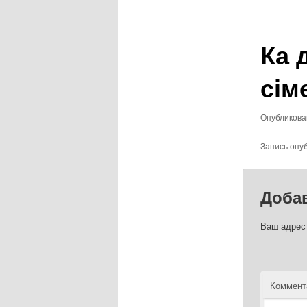
записям
Ка 
сім
Опубликов
Запись опу
Доба
Ваш адрес 
Коммент