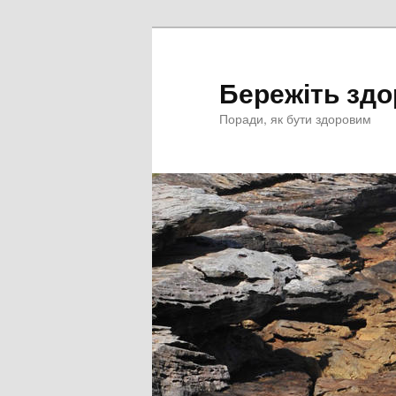
Перейти
к
основному
Бережіть здо
содержимому
Поради, як бути здоровим