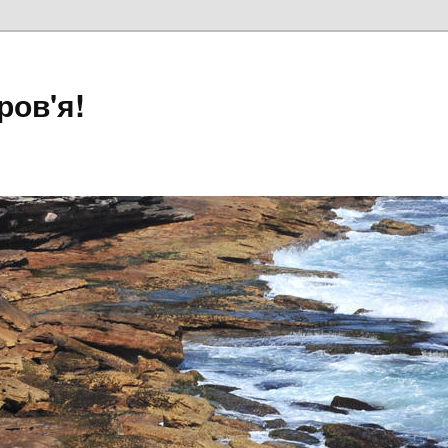
ров'я!