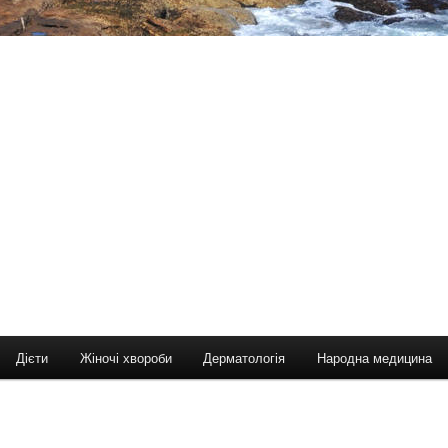
Дієти
Жіночі хвороби
Дерматологія
Народна медицина