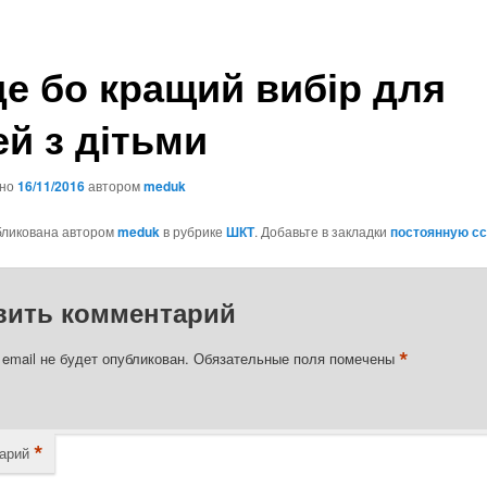
де бо кращий вибір для
ей з дітьми
ано
16/11/2016
автором
meduk
бликована автором
meduk
в рубрике
ШКТ
. Добавьте в закладки
постоянную с
вить комментарий
*
email не будет опубликован.
Обязательные поля помечены
*
арий