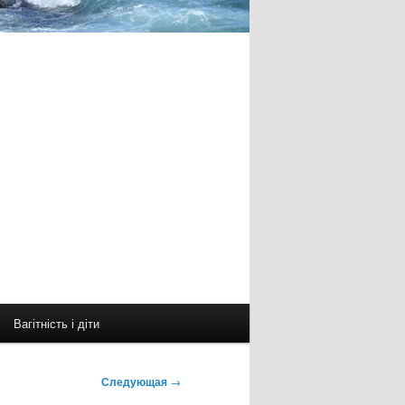
Вагітність і діти
Следующая
→