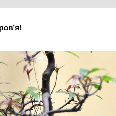
ров'я!