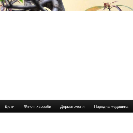
Дієти
Жіночі хвороби
Дерматологія
Народна медицина