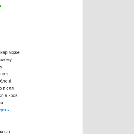
в
ікар може
рийому
ду
на з
облені
о після
ся в кров
ня
удить
,
кості