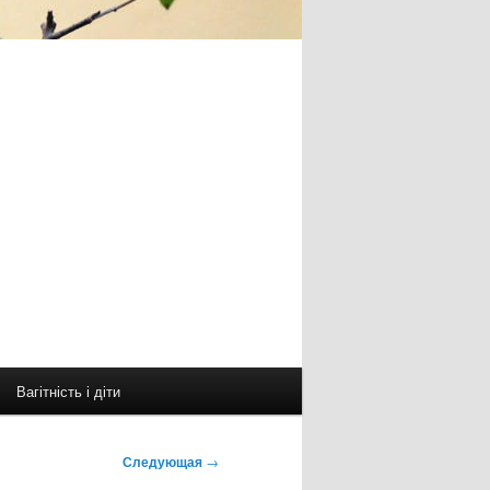
Вагітність і діти
Следующая
→