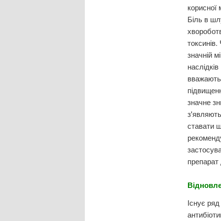
корисної 
Біль в шл
хвороботв
токсинів.
значній м
наслідків
вважаютьс
підвищенн
значне зн
з'являють
ставати щ
рекоменду
застосува
препарат 
Відновле
Існує ряд
антибіоти