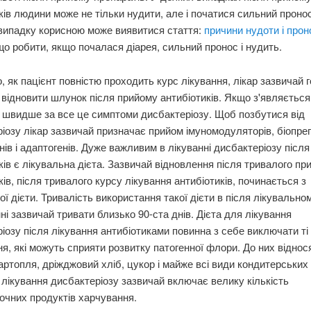
ків людини може не тільки нудити, але і початися сильний пронос
випадку корисною може виявитися стаття:
причини нудоти і прон
 що робити, якщо почалася діарея, сильний пронос і нудить.
о, як пацієнт повністю проходить курс лікування, лікар зазвичай 
к відновити шлунок після прийому антибіотиків. Якщо з'являється
о швидше за все це симптоми дисбактеріозу. Щоб позбутися від
іозу лікар зазвичай призначає прийом імуномодуляторів, біопреп
інів і адаптогенів. Дуже важливим в лікуванні дисбактеріозу після
ків є лікувальна дієта. Зазвичай відновлення після тривалого пр
ків, після тривалого курсу лікування антибіотиків, починається з
ої дієти. Тривалість використання такої дієти в після лікувально
ні зазвичай тривати близько 90-ста днів. Дієта для лікування
іозу після лікування антибіотиками повинна з себе виключати ті
я, які можуть сприяти розвитку патогенної флори. До них віднос
артопля, дріжджовий хліб, цукор і майже всі види кондитерських 
 лікування дисбактеріозу зазвичай включає велику кількість
очних продуктів харчування.