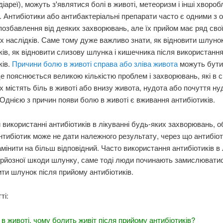
діареї), можуть з'являтися болі в животі, метеоризм і інші хвороб
 Антибіотики або антибактеріальні препарати часто є одними з 
позбавлення від деяких захворювань, але їх прийом має ряд сво
х наслідків. Саме тому дуже важливо знати, як відновити шлунок
ків, як відновити слизову шлунка і кишечника після використанн
ків.
Причини болю в животі справа або зліва живота
можуть бути
це пояснюється великою кількістю проблем і захворювань, які в с
 містять біль в животі або внизу живота, нудота або почуття нуд
Однією з причин появи болю в животі є вживання антибіотиків.
 використанні антибіотиків в лікуванні будь-яких захворювань, 
нтибіотик може не дати належного результату, через що антибіо
мінити на більш відповідний. Часто використання антибіотиків в 
рйозної шкоди шлунку, саме тоді люди починають замислюватис
ити шлунок після прийому антибіотиків.
ті:
 в животі, чому болить живіт після прийому антибіотиків?