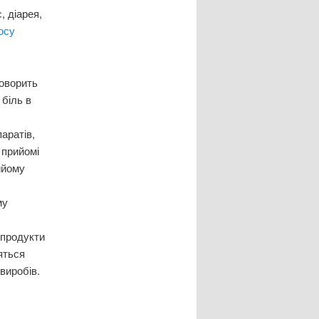
, діарея,
осу
говорить
 біль в
аратів,
 прийомі
ийому
му
 продукти
яться
виробів.