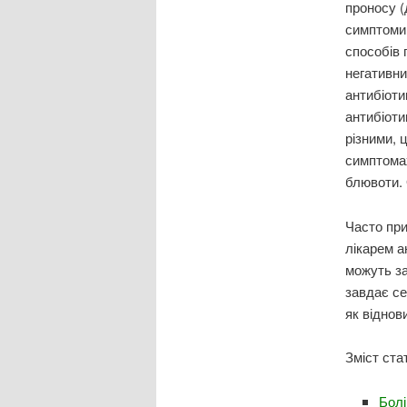
проносу (
симптоми.
способів 
негативни
антибіоти
антибіоти
різними, 
симптомах
блювоти. 
Часто при
лікарем а
можуть за
завдає се
як віднов
Зміст стат
Болі