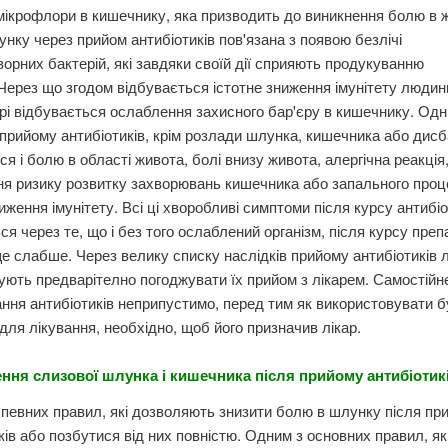
мікрофлори в кишечнику, яка призводить до виникнення болю в ж
унку через прийом антибіотиків пов'язана з появою безлічі
орних бактерій, які завдяки своїй дії сприяють продукуванню
 Через що згодом відбувається істотне зниження імунітету людин
ірі відбувається ослаблення захисного бар'єру в кишечнику. Одн
 прийому антибіотиків, крім розлади шлунка, кишечника або дисб
я і болю в області живота, болі внизу живота, алергічна реакція
я ризику розвитку захворювань кишечника або запального проц
иження імунітету. Всі ці хворобливі симптоми після курсу антибіо
ся через те, що і без того ослаблений організм, після курсу преп
е слабше. Через велику списку наслідків прийому антибіотиків л
ють предварітелно погоджувати їх прийом з лікарем. Самостійн
ння антибіотиків неприпустимо, перед тим як використовувати б
для лікування, необхідно, щоб його призначив лікар.
ння слизової шлунка і кишечника після прийому антибіотик
 певних правил, які дозволяють знизити болю в шлунку після пр
ків або позбутися від них повністю. Одним з основних правил, як