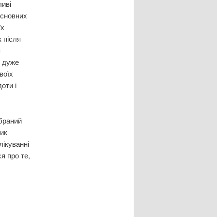
ливі
основних
їх
 після
я
 дуже
воїх
оти і
обраний
тик
лікуванні
я про те,