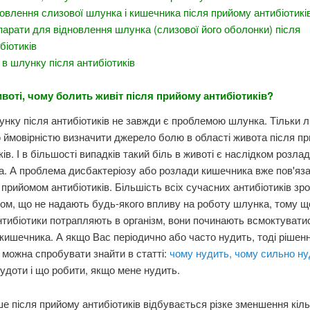
овлення слизової шлунка і кишечника після прийому антибіотикі
арати для відновлення шлунка (слизової його оболонки) після
біотиків
 в шлунку після антибіотиків
ивоті, чому болить живіт після прийому антибіотиків?
унку після антибіотиків не завжди є проблемою шлунка. Тільки л
 ймовірністю визначити джерело болю в області живота після п
ків. І в більшості випадків такий біль в животі є наслідком розла
. А проблема дисбактеріозу або розлади кишечника вже пов'яза
прийомом антибіотиків. Більшість всіх сучасних антибіотиків зр
ом, що не надають будь-якого впливу на роботу шлунка, тому щ
антибіотики потрапляють в організм, вони починають всмоктувати
 кишечника. А якщо Вас періодично або часто нудить, тоді рішен
можна спробувати знайти в статті:
чому нудить, чому сильно н
удоти і що робити, якщо мене нудить.
е після прийому антибіотиків відбувається різке зменшення кіль