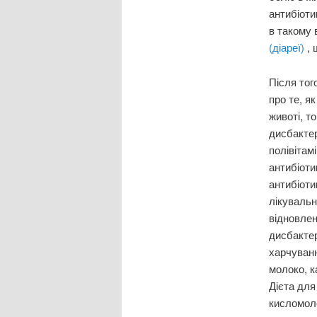
антибіоти
в такому 
(діареї)
,
Після тог
про те, я
животі, т
дисбактер
полівітам
антибіоти
антибіоти
лікувальн
відновлен
дисбактер
харчуванн
молоко, к
Дієта для
кисломол