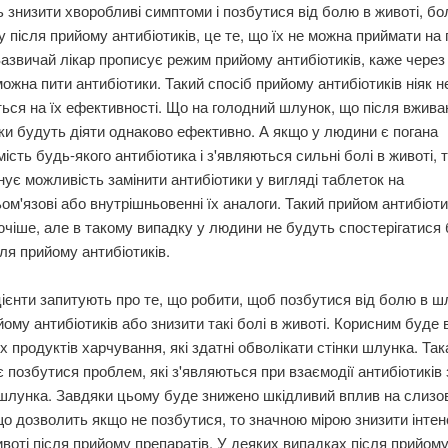
 знизити хворобливі симптоми і позбутися від болю в животі, бол
 після прийому антибіотиків, це те, що їх не можна приймати на
азвичай лікар прописує режим прийому антибіотиків, каже через
 можна пити антибіотики. Такий спосіб прийому антибіотиків ніяк н
ься на їх ефективності. Що на голодний шлунок, що після вживан
ки будуть діяти однаково ефективно. А якщо у людини є погана
ість будь-якого антибіотика і з'являються сильні болі в животі, т
нує можливість замінити антибіотики у вигляді таблеток на
ом'язові або внутрішньовенні їх аналоги. Такий прийом антибіот
чіше, але в такому випадку у людини не будуть спостерігатися 
сля прийому антибіотиків.
ієнти запитують про те, що робити, щоб позбутися від болю в ш
йому антибіотиків або знизити такі болі в животі. Корисним буде
их продуктів харчування, які здатні обволікати стінки шлунка. Так
 позбутися проблем, які з'являються при взаємодії антибіотиків 
шлунка. Завдяки цьому буде знижено шкідливий вплив на слизо
о дозволить якщо не позбутися, то значною мірою знизити інтен
воті після прийому препаратів. У деяких випадках після прийом