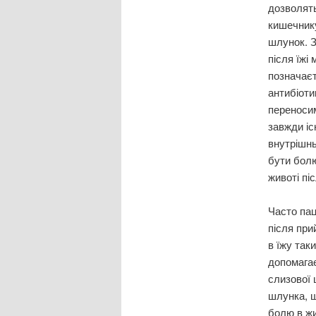
дозволять
кишечнику
шлунок. З
після їжі
позначаєт
антибіоти
переносим
завжди іс
внутрішнь
бути болю
животі пі
Часто пац
після при
в їжу так
допомагає
слизової 
шлунка, щ
болю в жи