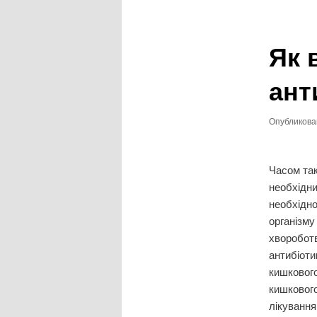
записям
Як 
ант
Опубликов
Часом так
необхідни
необхідно
організму
хвороботв
антибіоти
кишкового
кишкового
лікування