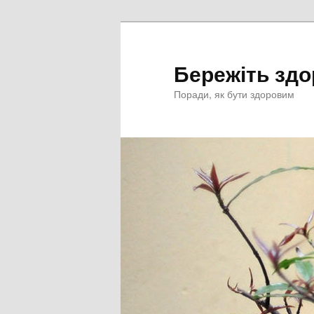
Перейти
к
основному
Бережіть здо
содержимому
Поради, як бути здоровим