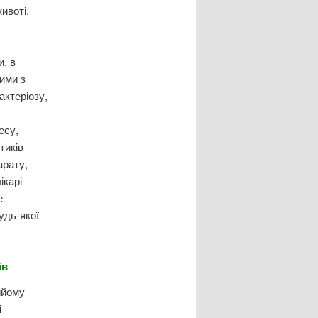
ивоті.
и, в
ими з
актеріозу,
,
есу,
тиків
арату,
ікарі
е
удь-якої
ів
ийому
і