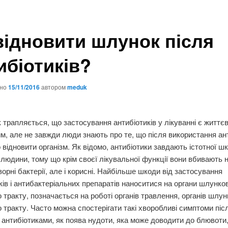
відновити шлунок після
ибіотиків?
ано
15/11/2016
автором
meduk
 трапляється, що застосування антибіотиків у лікуванні є життє
м, але не завжди люди знають про те, що після використання ант
 відновити організм. Як відомо, антибіотики завдають істотної ш
 людини, тому що крім своєї лікувальної функції вони вбивають н
орні бактерії, але і корисні. Найбільше шкоди від застосування
ків і антибактеріальних препаратів наноситися на органи шлунко
 тракту, позначається на роботі органів травлення, органів шлун
 тракту. Часто можна спостерігати такі хворобливі симптоми піс
 антибіотиками, як поява нудоти, яка може доводити до блювоти