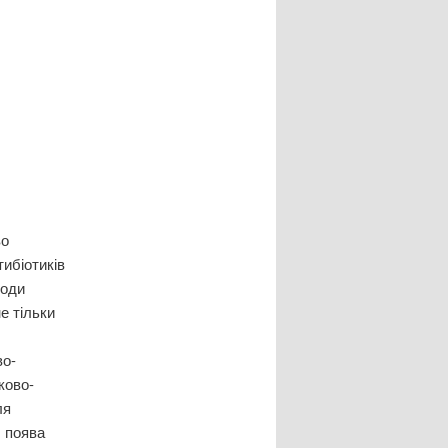
во
ибіотиків
коди
е тільки
во-
ково-
ля
, поява