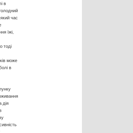
і в
 голодний
 який час
е
ня їжі,
о тоді
иків може
болі в
лунку
 вживання
а дія
з
ву
сивність
у