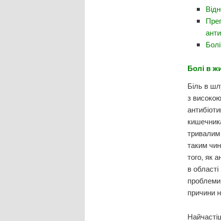
Відн
Преп
анти
Болі
Болі в ж
Біль в шл
з високою
антибіоти
кишечника
тривалим 
таким чин
того, як 
в області
проблеми 
причини н
Найчастіш