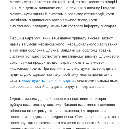
можуть стати патогенні бактерії, такі, як хелікобактер пілорі і
інші. А в деяких випадках сильне печіння в шлунку і нудота
можуть бути одним із симптомів розвитку стенокардії, бути
наслідком підвищеного артеріального тиску, бути
симптомами плевриту, ознаками гострого інфаркту міокарда.
Першим бар'єром, який забезпечує тривалу якісний захист
навіть за умови нерівномірного і нераціонального харчування,
є слизова оболонка шлунка. Завдяки цій оболонці травна
система успішно протистоїть негативному впливу шлункового
соку і суміші продуктів, що потрапляють в шлунково-
кишковому тракті. При палінні в шлунку дуже часто нудить і
нудить, докладніше про таку проблему можна прочитати в
статті:
чому нудить, причини нудоти
, симптоми і ознаки яких
захворювань постійна нудота і відчуття подташніванія.
Однак, тривала дія всіх перерахованих вище факторів
руйнує налагоджену систему. Захисні властивості слизової
оболонки не витримують навантаження, і утворюється
простір, яке піддалося подразнення. Саме через появу такого
простору, що не захищеного захисної слизовою оболонкою, в
шлунку утворюється печіння, а сама людина починає