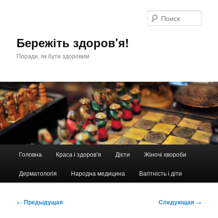
Перейти
к
Поис
основному
содержимому
Бережіть здоров'я!
Поради, як бути здоровим
Главное
Головна
Краса і здоров’я
Дієти
Жіночі хвороби
меню
Дерматологія
Народна медицина
Вагітність і діти
Навигация
←
Предыдущая
Следующая
→
по