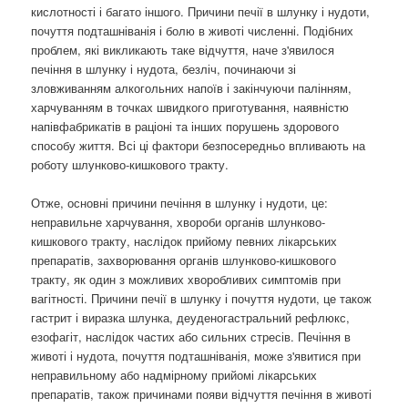
кислотності і багато іншого. Причини печії в шлунку і нудоти,
почуття подташніванія і болю в животі численні. Подібних
проблем, які викликають таке відчуття, наче з'явилося
печіння в шлунку і нудота, безліч, починаючи зі
зловживанням алкогольних напоїв і закінчуючи палінням,
харчуванням в точках швидкого приготування, наявністю
напівфабрикатів в раціоні та інших порушень здорового
способу життя. Всі ці фактори безпосередньо впливають на
роботу шлунково-кишкового тракту.
Отже, основні причини печіння в шлунку і нудоти, це:
неправильне харчування, хвороби органів шлунково-
кишкового тракту, наслідок прийому певних лікарських
препаратів, захворювання органів шлунково-кишкового
тракту, як один з можливих хворобливих симптомів при
вагітності. Причини печії в шлунку і почуття нудоти, це також
гастрит і виразка шлунка, деуденогастральний рефлюкс,
езофагіт, наслідок частих або сильних стресів. Печіння в
животі і нудота, почуття подташніванія, може з'явитися при
неправильному або надмірному прийомі лікарських
препаратів, також причинами появи відчуття печіння в животі