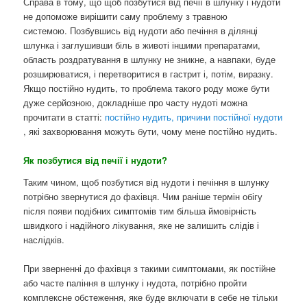
Справа в тому, що щоб позбутися від печії в шлунку і нудоти
не допоможе вирішити саму проблему з травною
системою. Позбувшись від нудоти або печіння в ділянці
шлунка і заглушивши біль в животі іншими препаратами,
область роздратування в шлунку не зникне, а навпаки, буде
розширюватися, і перетворитися в гастрит і, потім, виразку.
Якщо постійно нудить, то проблема такого роду може бути
дуже серйозною, докладніше про часту нудоті можна
прочитати в статті:
постійно нудить, причини постійної нудоти
, які захворювання можуть бути, чому мене постійно нудить.
Як позбутися від печії і нудоти?
Таким чином, щоб позбутися від нудоти і печіння в шлунку
потрібно звернутися до фахівця. Чим раніше термін обігу
після появи подібних симптомів тим більша ймовірність
швидкого і надійного лікування, яке не залишить слідів і
наслідків.
При зверненні до фахівця з такими симптомами, як постійне
або часте паління в шлунку і нудота, потрібно пройти
комплексне обстеження, яке буде включати в себе не тільки