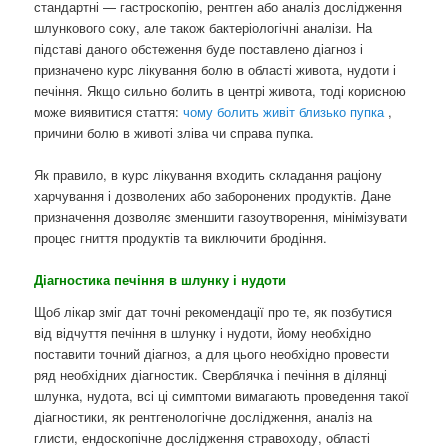
стандартні — гастроскопію, рентген або аналіз дослідження
шлункового соку, але також бактеріологічні аналізи. На
підставі даного обстеження буде поставлено діагноз і
призначено курс лікування болю в області живота, нудоти і
печіння. Якщо сильно болить в центрі живота, тоді корисною
може виявитися стаття:
чому болить живіт близько пупка
,
причини болю в животі зліва чи справа пупка.
Як правило, в курс лікування входить складання раціону
харчування і дозволених або заборонених продуктів. Дане
призначення дозволяє зменшити газоутворення, мінімізувати
процес гниття продуктів та виключити бродіння.
Діагностика печіння в шлунку і нудоти
Щоб лікар зміг дат точні рекомендації про те, як позбутися
від відчуття печіння в шлунку і нудоти, йому необхідно
поставити точний діагноз, а для цього необхідно провести
ряд необхідних діагностик. Сверблячка і печіння в ділянці
шлунка, нудота, всі ці симптоми вимагають проведення такої
діагностики, як рентгенологічне дослідження, аналіз на
глисти, ендоскопічне дослідження стравоходу, області