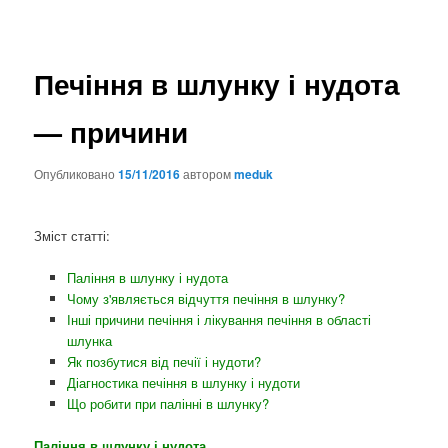
Печіння в шлунку і нудота
— причини
Опубликовано
15/11/2016
автором
meduk
Зміст статті:
Паління в шлунку і нудота
Чому з'являється відчуття печіння в шлунку?
Інші причини печіння і лікування печіння в області
шлунка
Як позбутися від печії і нудоти?
Діагностика печіння в шлунку і нудоти
Що робити при палінні в шлунку?
Паління в шлунку і нудота