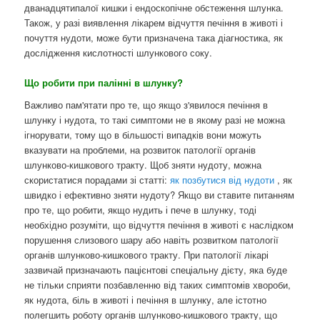
дванадцятипалої кишки і ендоскопічне обстеження шлунка.
Також, у разі виявлення лікарем відчуття печіння в животі і
почуття нудоти, може бути призначена така діагностика, як
дослідження кислотності шлункового соку.
Що робити при палінні в шлунку?
Важливо пам'ятати про те, що якщо з'явилося печіння в
шлунку і нудота, то такі симптоми не в якому разі не можна
ігнорувати, тому що в більшості випадків вони можуть
вказувати на проблеми, на розвиток патології органів
шлунково-кишкового тракту. Щоб зняти нудоту, можна
скористатися порадами зі статті:
як позбутися від нудоти
, як
швидко і ефективно зняти нудоту? Якщо ви ставите питанням
про те, що робити, якщо нудить і пече в шлунку, тоді
необхідно розуміти, що відчуття печіння в животі є наслідком
порушення слизового шару або навіть розвитком патології
органів шлунково-кишкового тракту. При патології лікарі
зазвичай призначають пацієнтові спеціальну дієту, яка буде
не тільки сприяти позбавленню від таких симптомів хвороби,
як нудота, біль в животі і печіння в шлунку, але істотно
полегшить роботу органів шлунково-кишкового тракту, що