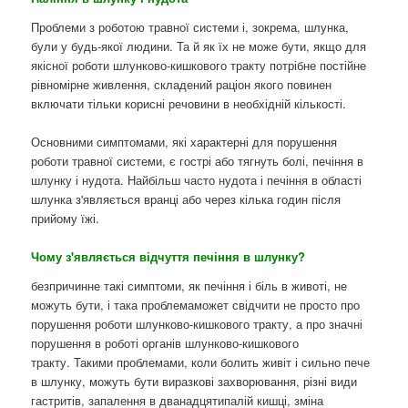
Проблеми з роботою травної системи і, зокрема, шлунка,
були у будь-якої людини. Та й як їх не може бути, якщо для
якісної роботи шлунково-кишкового тракту потрібне постійне
рівномірне живлення, складений раціон якого повинен
включати тільки корисні речовини в необхідній кількості.
Основними симптомами, які характерні для порушення
роботи травної системи, є гострі або тягнуть болі, печіння в
шлунку і нудота. Найбільш часто нудота і печіння в області
шлунка з'являється вранці або через кілька годин після
прийому їжі.
Чому з'являється відчуття печіння в шлунку?
безпричинне такі симптоми, як печіння і біль в животі, не
можуть бути, і така проблемаможет свідчити не просто про
порушення роботи шлунково-кишкового тракту, а про значні
порушення в роботі органів шлунково-кишкового
тракту. Такими проблемами, коли болить живіт і сильно пече
в шлунку, можуть бути виразкові захворювання, різні види
гастритів, запалення в дванадцятипалій кишці, зміна