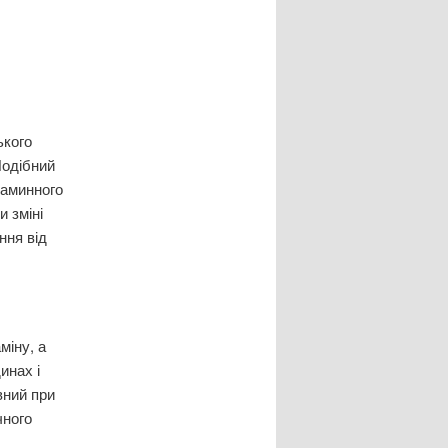
ького
Подібний
таминного
и зміні
ння від
міну, а
инах і
вний при
чного