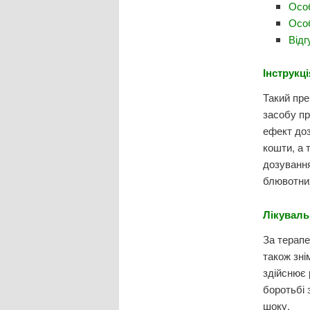
Осо
Особ
Відг
Інструкц
Такий пре
засобу пр
ефект доз
кошти, а 
дозування
блювотних
Лікуваль
За терапе
також зні
здійснює 
боротьбі 
шоку.