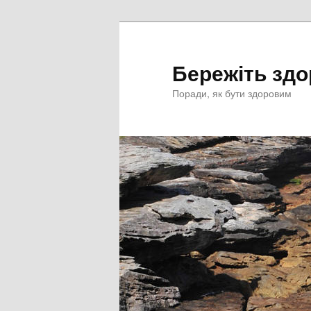
Перейти
к
основному
Бережіть здо
содержимому
Поради, як бути здоровим