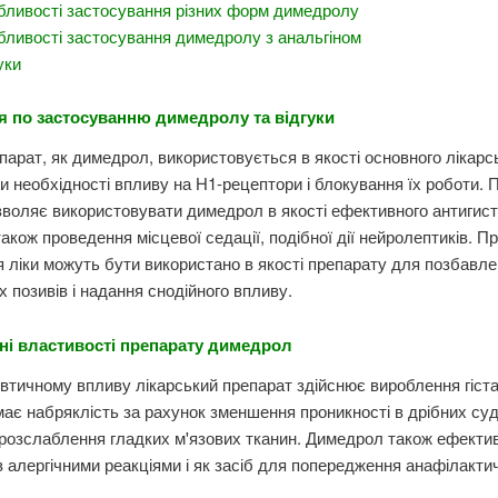
бливості застосування різних форм димедролу
ливості застосування димедролу з анальгіном
уки
ія по застосуванню димедролу та відгуки
парат, як димедрол, використовується в якості основного лікарс
и необхідності впливу на Н1-рецептори і блокування їх роботи. 
воляє використовувати димедрол в якості ефективного антигис
також проведення місцевої седації, подібної дії нейролептиків. Пр
 ліки можуть бути використано в якості препарату для позбавле
 позивів і надання снодійного впливу.
ні властивості препарату димедрол
втичному впливу лікарський препарат здійснює вироблення гіста
має набряклість за рахунок зменшення проникності в дрібних суд
розслаблення гладких м'язових тканин. Димедрол також ефекти
з алергічними реакціями і як засіб для попередження анафілакти