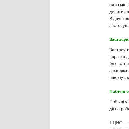
один мілі
десяти св
Відпускаю
застосува
Застосув
Застосува
виразки д
блювотних
захворюва
гіперчутл
Побічні 
Побічні я
дії на ро
1
ЦНС — з