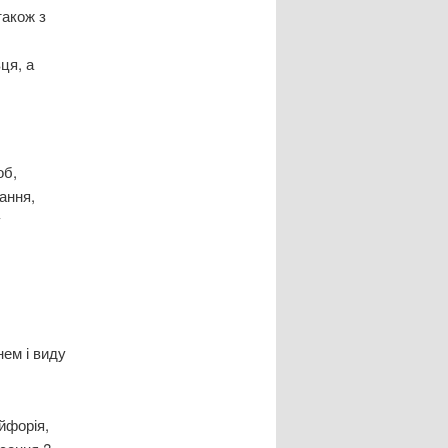
також з
ця, а
об,
ання,
у
нем і виду
йфорія,