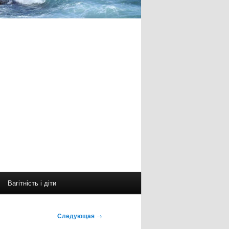
Вагітність і діти
Следующая
→