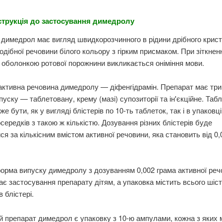
нструкція до застосування димедролу
димедрол має вигляд швидкорозчинного в рідини дрібного крист
дібної речовини білого кольору з гірким присмаком. При зіткненні
оболонкою ротової порожнини викликається оніміння мови.
ктивна речовина димедролу — діфенгідрaмін. Препарат має три
уску — таблетовану, крему (мазі) супозиторії та ін'єкційне. Таб
е бути, як у вигляді блістерів по 10-ть таблеток, так і в упаковці
середків з такою ж кількістю. Дозування різних блістерів буде
ися за кількісним вмістом активної речовини, яка становить від 0,
орма випуску димедролу з дозуванням 0,002 грама активної реч
є застосування препарату дітям, а упаковка містить всього шіс
 блістері.
ий препарат димедрол є упаковку з 10-ю ампулами, кожна з яких 