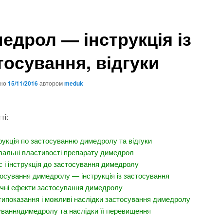
едрол — інструкція із
тосування, відгуки
ано
15/11/2016
автором
meduk
ті:
рукція по застосуванню димедролу та відгуки
вальні властивості препарату димедрол
 і інструкція до застосування димедролу
осування димедролу — інструкція із застосування
чні ефекти застосування димедролу
ипоказання і можливі наслідки застосування димедролу
ваннядимедролу та наслідки її перевищення