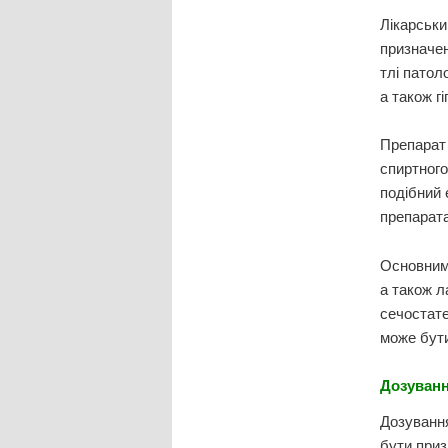
Лікарськи
призначен
тлі патол
а також гі
Препарат
спиртного
подібний 
препарата
Основним 
а також л
сечостате
може бути
Дозуванн
Дозування
бути приз