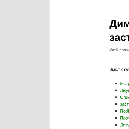
записям
Дим
зас
Опубликов
Зміст стат
Інст
Ліку
Опис
заст
Побі
Прот
Дозу