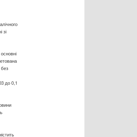
алічного
 зі
 основні
летована
 без
03 до 0,1
овини
ть
містить