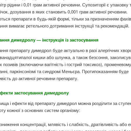
літр рідини і 0,01 грам активної речовини. Супозиторії є упаковку 
ічок, дозування в яких становить 0,001 грам активної речовини.
ться препарати в будь-якій формі, тільки за призначенням фахів
ння вимагає ретельного дотримання інструкції та рекомендацій.
ання димедролу — інструкція із застосування
ння препарату димедрол буде актуально в разі алергічних хвор
ванадцятипалої кишки або шлунка, а також безсоння, заколисув
 позивів (включаючи вагітність і гострий токсикоз), променевом
нні, паркінсонізмі та синдромі Меньєра. Протипоказанням буде
ивість до активної речовини препарату.
ефекти застосування димедролу
вища і ефекти від препарату димедрол можна розділити за ступе
боту кожної з основних систем організму:
ниження концентрації, млявість і слабкість, дратівливість або е