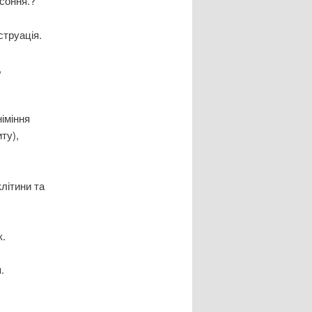
зсоння.?
труація.
,
німіння
ту),
літини та
к.
.