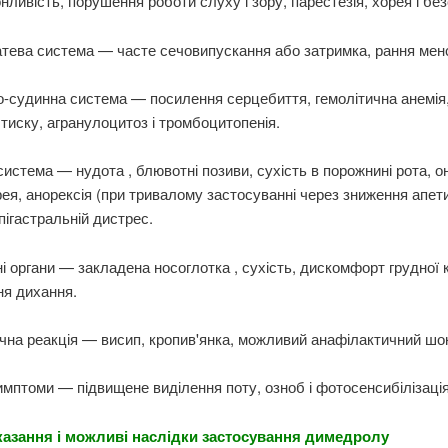
сонливість, порушення роботи слуху і зору, парестезія, хорея і бе
тева система — часте сечовипускання або затримка, рання менс
-судинна система — посилення серцебиття, гемолітична анемія
тиску, агранулоцитоз і тромбоцитопенія.
система — нудота , блювотні позиви, сухість в порожнині рота, о
рея, анорексія (при тривалому застосуванні через зниження апети
епігастральній дистрес.
і органи — закладена носоглотка , сухість, дискомфорт грудної к
ня дихання.
ічна реакція — висип, кропив'янка, можливий анафілактичний шо
симптоми — підвищене виділення поту, озноб і фотосенсибілізація
азання і можливі наслідки застосування димедролу