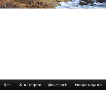
Дієти
Жіночі хвороби
Дерматологія
Народна медицина