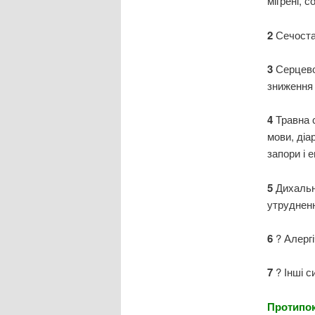
мігрені, 
2
Сечоста
3
Серцево
зниження 
4
Травна 
мови, діа
запори і 
5
Дихальн
утруднен
6
? Алерг
7
? Інші 
Протипок