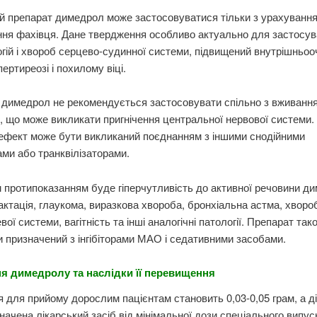
й препарат димедрол може застосовуватися тільки з урахуванн
ня фахівця. Дане твердження особливо актуально для застосув
огій і хвороб серцево-судинної системи, підвищений внутрішньоо
пертиреозі і похилому віці.
 димедрол не рекомендується застосовувати спільно з вживанн
, що може викликати пригнічення центральної нервової системи.
ефект може бути викликаний поєднанням з іншими снодійними
ми або транквілізаторами.
протипоказанням буде гіперчутливість до активної речовини д
актація, глаукома, виразкова хвороба, бронхіальна астма, хворо
вої системи, вагітність та інші аналогічні патології. Препарат так
 призначений з інгібіторами МАО і седативними засобами.
я димедролу та наслідки її перевищення
 для прийому дорослим пацієнтам становить 0,03-0,05 грам, а д
начена лікарський засіб від мінімальної дози спеціального випус