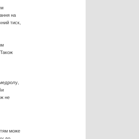
ям
ання на
чний тиск,
ям
 Також
имедролу,
би
ож не
ітям може
ку до