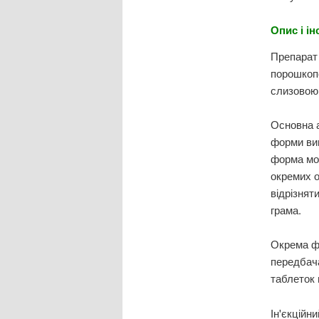
Опис і і
Препарат 
порошкопо
слизовою 
Основна а
форми вип
форма мож
окремих о
відрізнят
грама.
Окрема ф
передбача
таблеток в
Ін'єкційн