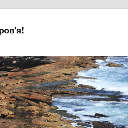
ров'я!