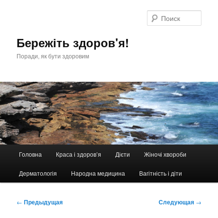
Перейти
к
Поис
основному
содержимому
Бережіть здоров'я!
Поради, як бути здоровим
Главное
Головна
Краса і здоров’я
Дієти
Жіночі хвороби
меню
Дерматологія
Народна медицина
Вагітність і діти
Навигация
←
Предыдущая
Следующая
→
по