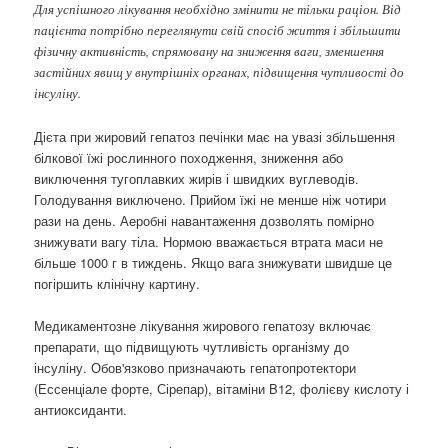
Для успішного лікування необхідно змінити не тільки раціон. Від
пацієнта потрібно переглянути свій спосіб життя і збільшити
фізичну активність, спрямовану на зниження ваги, зменшення
застійних явищ у внутрішніх органах, підвищення чутливості до
інсуліну.
Дієта при жировий гепатоз печінки має на увазі збільшення
білкової їжі рослинного походження, зниження або
виключення тугоплавких жирів і швидких вуглеводів.
Голодування виключено. Прийом їжі не менше ніж чотири
рази на день. Аеробні навантаження дозволять помірно
знижувати вагу тіла. Нормою вважається втрата маси не
більше 1000 г в тиждень. Якщо вага знижувати швидше це
погіршить клінічну картину.
Медикаментозне лікування жирового гепатозу включає
препарати, що підвищують чутливість організму до
інсуліну. Обов'язково призначають гепатопротектори
(Ессенціале форте, Сірепар), вітаміни B12, фолієву кислоту і
антиоксиданти.