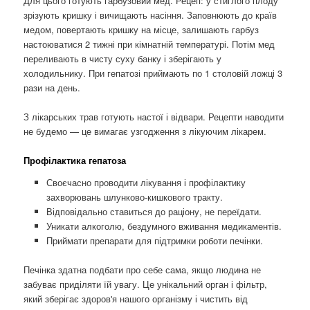
Для цього готують гарбузовий мед. Рецеп: у стиглого плоду
зрізують кришку і вичищають насіння. Заповнюють до країв
медом, повертають кришку на місце, залишають гарбуз
настоюватися 2 тижні при кімнатній температурі. Потім мед
переливають в чисту суху банку і зберігають у
холодильнику. При гепатозі приймають по 1 столовій ложці 3
рази на день.
З лікарських трав готують настої і відвари. Рецепти наводити
не будемо — це вимагає узгодження з лікуючим лікарем.
Профілактика гепатоза
Своєчасно проводити лікування і профілактику
захворювань шлунково-кишкового тракту.
Відповідально ставиться до раціону, не переїдати.
Уникати алкоголю, бездумного вживання медикаментів.
Приймати препарати для підтримки роботи печінки.
Печінка здатна подбати про себе сама, якщо людина не
забуває приділяти їй увагу. Це унікальний орган і фільтр,
який зберігає здоров'я нашого організму і чистить від