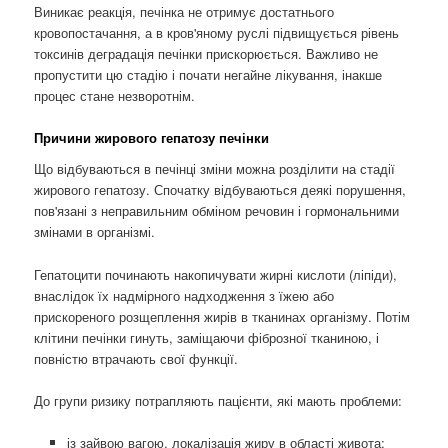
Виникає реакція, печінка не отримує достатнього
кровопостачання, а в кров'яному руслі підвищується рівень
токсинів деградація печінки прискорюється. Важливо не
пропустити цю стадію і почати негайне лікування, інакше
процес стане незворотнім.
Причини жирового гепатозу печінки
Що відбуваються в печінці зміни можна розділити на стадії
жирового гепатозу. Спочатку відбуваються деякі порушення,
пов'язані з неправильним обміном речовин і гормональними
змінами в організмі.
Гепатоцити починають накопичувати жирні кислоти (ліпіди),
внаслідок їх надмірного надходження з їжею або
прискореного розщеплення жирів в тканинах організму. Потім
клітини печінки гинуть, заміщаючи фіброзної тканиною, і
повністю втрачають свої функції.
До групи ризику потрапляють пацієнти, які мають проблеми:
із зайвою вагою, локалізація жиру в області живота;