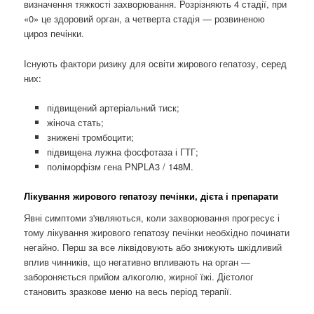
визначення тяжкості захворювання. Розрізняють 4 стадії, при
«0» це здоровий орган, а четверта стадія — розвиненою
цироз печінки.
Існують фактори ризику для освіти жирового гепатозу, серед
них:
підвищений артеріальний тиск;
жіноча стать;
знижені тромбоцити;
підвищена лужна фосфотаза і ГТГ;
поліморфізм гена PNPLA3 / 148M.
Лікування жирового гепатозу печінки, дієта і препарати
Явні симптоми з'являються, коли захворювання прогресує і
тому лікування жирового гепатозу печінки необхідно починати
негайно. Перш за все ліквідовують або знижують шкідливий
вплив чинників, що негативно впливають на орган —
забороняється прийом алкоголю, жирної їжі. Дієтолог
становить зразкове меню на весь період терапії.