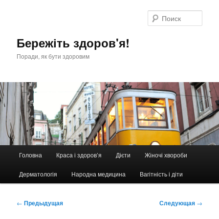
Перейти
к
Поис
основному
содержимому
Бережіть здоров'я!
Поради, як бути здоровим
Главное
Головна
Краса і здоров’я
Дієти
Жіночі хвороби
меню
Дерматологія
Народна медицина
Вагітність і діти
Навигация
←
Предыдущая
Следующая
→
по