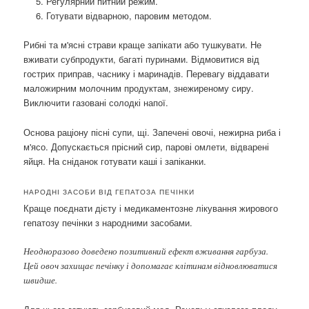
Регулярний питний режим.
Готувати відварною, паровим методом.
Рибні та м'ясні страви краще запікати або тушкувати. Не
вживати субпродукти, багаті пуринами. Відмовитися від
гострих приправ, часнику і маринадів. Перевагу віддавати
маложирним молочним продуктам, знежиреному сиру.
Виключити газовані солодкі напої.
Основа раціону пісні супи, щі. Запечені овочі, нежирна риба і
м'ясо. Допускається прісний сир, парові омлети, відварені
яйця. На сніданок готувати каші і запіканки.
НАРОДНІ ЗАСОБИ ВІД ГЕПАТОЗА ПЕЧІНКИ
Краще поєднати дієту і медикаментозне лікування жирового
гепатозу печінки з народними засобами.
Неодноразово доведено позитивний ефект вживання гарбуза.
Цей овоч захищає печінку і допомагає клітинам відновлюватися
швидше.