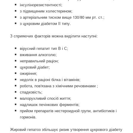
інсулінорезистентності;
з підвищеним холестерином;
з артеріальним тиском вище 130/80 мм рт. ст.;
з цукровим діабетом II типу.
З сприяючих факторів можна виділити наступні:
вірусний гепатит тип В і С;
вживання алкоголю;
неправильний раціон;
цукровий діабет;
ожиріння;
недолік в раціоні білка і вітамінів;
робота, пов'язана з хімічними речовинами ;
спадковість;
малорухливий спосіб життя;
надлишок печінкових ферментів;
прийом препаратів нестероидной групи, антибіотиків і
гормонів.
Жировий гепатоз збільшує ризик утворення цукрового діабету