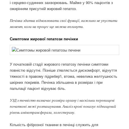
і серцево-судинних захворювань. Майже у 90% пацієнтів з
ожирінням присутній жировий гепатоз.
Печінка здатна відновлювати свої функції, важливо не упустити
момент, коли на процес ще можна вплинути.
Симптоми жирової гепатози печінки
У початковій стадії жирового гепатозу печінки симптоми
повністю відсутні. Пізніше з'являється дискомфорт, відчуття
тяжкості в правому підребер'ї, втома, невелика желтушность
шкірних покривів. Печінка збільшена в розмірах і при
пальпації пацієнт відчуває біль.
УЗД з точністю визначає розміри органу і наскільки перевищені
початкові межі розташування. Аналіз крові показує підвищений
рівень амінотрансферази, холестерину.
Кількість фіброзної тканини в печінці служить для