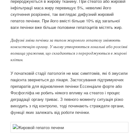
перероджуються в жирову тканину. При стеатоз або жировій
інфільтрації маса жиру перевищує 5%, невеликі його
скупчення розрізнені, так виглядає дифузний жировий
гепатоз печінки. При його вмісті більше 10% від загальної
ваги печінки вже більше половини гепатоцитів містять жир.
Дифузні зміни печінки за типом жирового гепатозу змінюють
консистенцію органу. У ньому утворюються локальні або розсіяні
вогнища ураження, що складаються з перероджуються в жирові
клітин.
У початковій стадії патологія не має симптомів, які б змусили
пацієнта звернеться до лікаря. Застосування підтримуючих
препаратів для відновлення печінки Ессенціале форте або
Фосфогліфа не робить ніякого впливу на стеатоз і процес
деградації органу триває. З певного моменту ситуація різко
виходить з під контролю, тоді починають страждати органи,
функції яких залежать від роботи печінки.