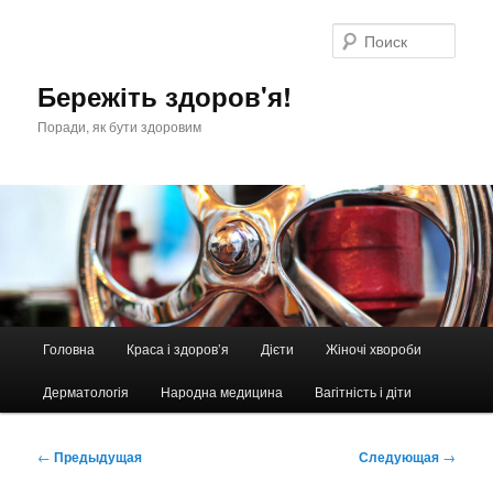
Перейти
к
Поис
основному
содержимому
Бережіть здоров'я!
Поради, як бути здоровим
Главное
Головна
Краса і здоров’я
Дієти
Жіночі хвороби
меню
Дерматологія
Народна медицина
Вагітність і діти
Навигация
←
Предыдущая
Следующая
→
по