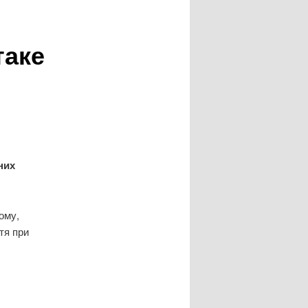
таке
них
ому,
тя при