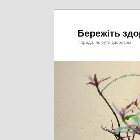
Перейти
к
основному
Бережіть здо
содержимому
Поради, як бути здоровим