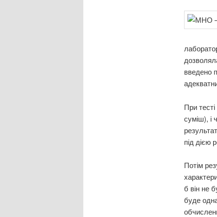
лаборатор
дозволяла
введено п
адекватни
При тесті
суміш), і
результат
під дією 
Потім рез
характери
б він не 
буде одна
обчислен