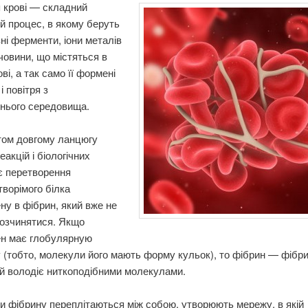
 крові — складний
ий процес, в якому беруть
зні ферменти, іони металів
ечовини, що містяться в
ві, а так само її формені
і повітря з
нього середовища.
том довгому ланцюгу
еакцій і біологічних
є перетворення
творімого білка
ну в фібрин, який вже не
розчинятися. Якщо
ен має глобулярную
 (тобто, молекули його мають форму кульок), то фібрин — фібр
ий володіє ниткоподібними молекулами.
ки фібрину переплітаються між собою, утворюють мережу, в якій