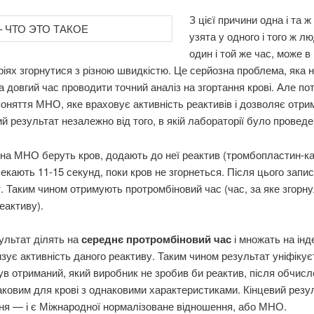
З цієї причини одна і та ж
узята у одного і того ж л
один і той же час, може в
іях згорнутися з різною швидкістю. Це серйозна проблема, яка 
 довгий час проводити точний аналіз на згортання крові. Але по
оняття МНО, яке враховує активність реактивів і дозволяє отри
й результат незалежно від того, в якій лабораторії було проведе
 на МНО беруть кров, додають до неї реактив (тромбопластин-к
 чекають 11-15 секунд, поки кров не згорнеться. Після цього запи
. Таким чином отримують протромбіновий час (час, за яке згорн
реактиву).
ультат ділять на
середнє протромбіновий час
і множать на інд
зує активність даного реактиву. Таким чином результат уніфікуєт
був отриманий, який виробник не зробив би реактив, після обчисл
ковим для крові з однаковими характеристиками. Кінцевий резу
ня — і є Міжнародної нормалізоване відношення, або МНО.