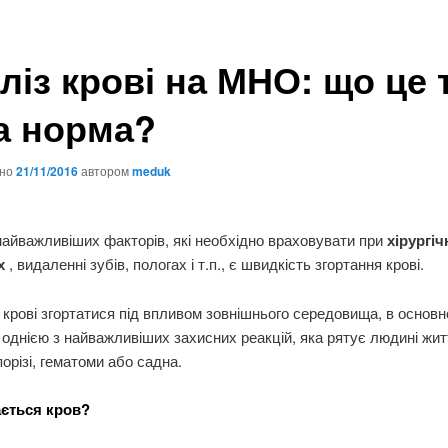
ліз крові на МНО: що це 
ка норма?
ано
21/11/2016
автором
meduk
айважливіших факторів, які необхідно враховувати при
хірургіч
ях
, видаленні зубів, пологах і т.п., є швидкість згортання крові.
 крові згортатися під впливом зовнішнього середовища, в основн
є однією з найважливіших захисних реакцій, яка рятує людині жит
орізі, гематоми або садна.
ається кров?