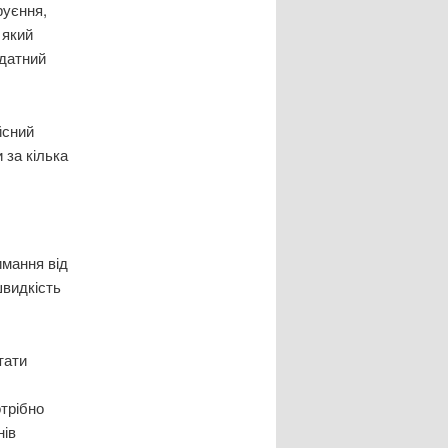
руєння,
 який
здатний
йсний
 за кілька
имання від
швидкість
тати
отрібно
нів