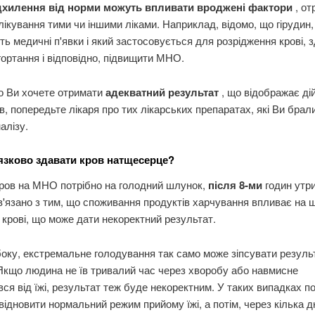
ідхилення від норми можуть впливати вроджені фактори
, от
лікування тими чи іншими ліками. Наприклад, відомо, що гірудин,
ь медичні п'явки і який застосовується для розрідження крові, 
гортання і відповідно, підвищити МНО.
о Ви хочете отримати
адекватний результат
, що відображає ді
в, попередьте лікаря про тих лікарських препаратах, які Ви брали
алізу.
язково здавати кров натщесерце?
кров на МНО потрібно на голодний шлунок,
після 8-ми
годин утр
ов'язано з тим, що споживання продуктів харчування впливає на 
 крові, що може дати некоректний результат.
боку, екстремальне голодування так само може зіпсувати резуль
 Якщо людина не їв тривалий час через хворобу або навмисне
ся від їжі, результат теж буде некоректним. У таких випадках п
відновити нормальний режим прийому їжі, а потім, через кілька д