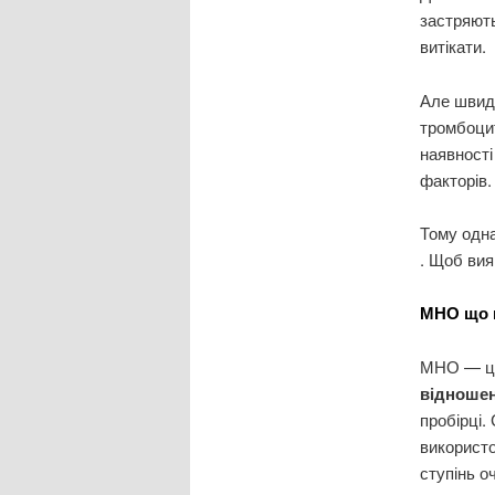
застряють
витікати.
Але швидк
тромбоцит
наявності 
факторів.
Тому одн
. Щоб вия
МНО що ц
МНО — це
відноше
пробірці.
використо
ступінь о