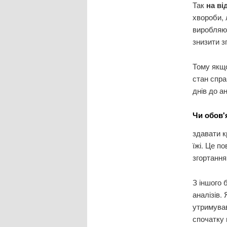
Так
на в
хвороби, 
виробляют
знизити з
Тому якщ
стан спра
днів до ан
Чи обов'
здавати 
їжі. Це п
згортання
З іншого 
аналізів.
утримував
спочатку 