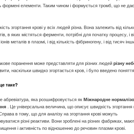
 формені елементи. Таким чином і формується тромб, що не дає
ість згортання крові у всіх людей різна. Вона залежить від кільк
ів, в яких містяться ферменти, потрібні для початку процесу, і в
іонів металів в плазмі, і від кількість фібриногену, і від тисяч інш
акове поранення може представляти для різних людей
різну неб
вити, наскільки швидко згортається кров, і було введено понят
е таке?
 абревіатура, яка розшифровується як
Міжнародне нормаліз
ння
. Це універсальна величина, що описує швидкість згортання 
 Справа в тому, що для аналізу на згортання крові можуть
вуватися різні реактиви. Вони зроблені на різних фабриках, мают
чищення і активність по відношенню до речовин плазми крові.