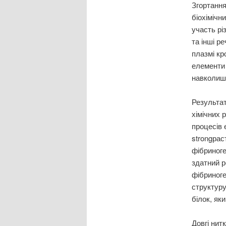
Згортання
біохімічн
участь рі
та інші р
плазмі кро
елементи 
навколиш
Результа
хімічних р
процесів 
strongрас
фібриноге
здатний 
фібриног
структуру
білок, як
Довгі нит