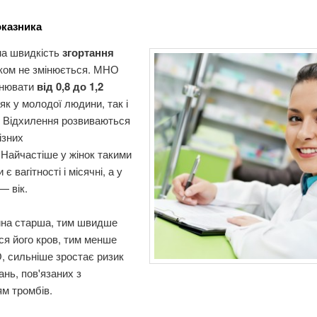
казника
а швидкість
згортання
іком не змінюється. МНО
внювати
від 0,8 до 1,2
як у молодої людини, так і
. Відхилення розвиваються
ізних
 Найчастіше у жінок такими
є вагітності і місячні, а у
— вік.
на старша, тим швидше
ся його кров, тим менше
, сильніше зростає ризик
нь, пов'язаних з
м тромбів.