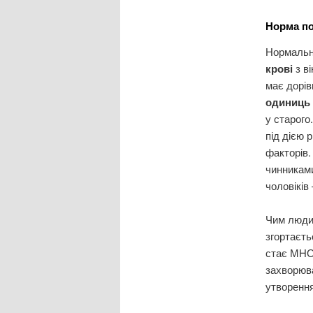
Норма по
Нормальн
крові
з в
має дорі
одиниць
у старого
під дією р
факторів.
чинниками 
чоловіків 
Чим люди
згортаєть
стає МНО
захворюва
утворення