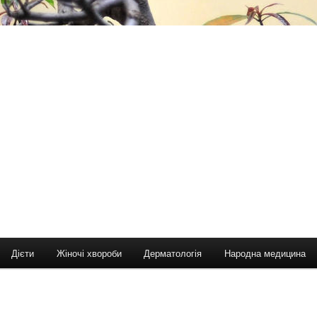
Дієти
Жіночі хвороби
Дерматологія
Народна медицина