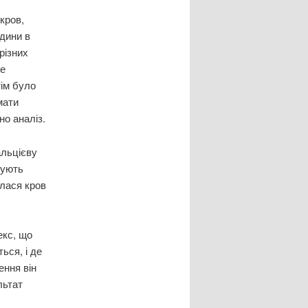
 кров,
юдини в
 різних
не
тім було
мати
но аналіз.
альцієву
сують
улася кров
екс, що
ься, і де
ення він
льтат