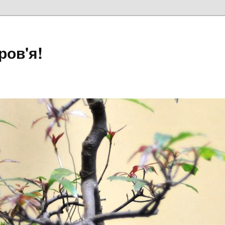
ров'я!