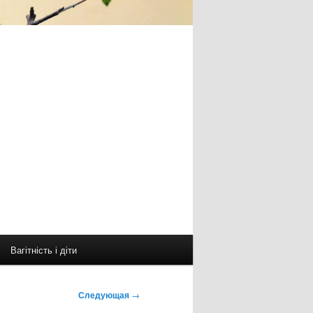
Вагітність і діти
Следующая
→