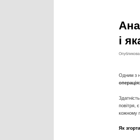
записям
Ана
і я
Опубликов
Одним з н
операці
Здатність
повітря, 
кожному п
Як згорт