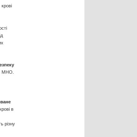
 крові
ості
ід
их
езпеку
тя МНО.
оване
крові в
ь різну