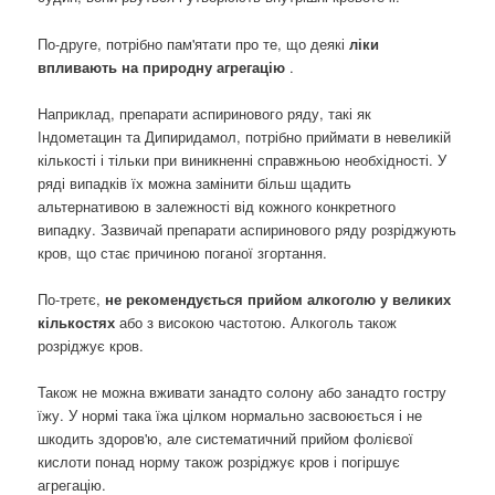
По-друге, потрібно пам'ятати про те, що деякі
ліки
впливають на природну агрегацію
.
Наприклад, препарати аспиринового ряду, такі як
Індометацин та Дипиридамол, потрібно приймати в невеликій
кількості і тільки при виникненні справжньою необхідності. У
ряді випадків їх можна замінити більш щадить
альтернативою в залежності від кожного конкретного
випадку. Зазвичай препарати аспиринового ряду розріджують
кров, що стає причиною поганої згортання.
По-третє,
не рекомендується прийом алкоголю у великих
кількостях
або з високою частотою. Алкоголь також
розріджує кров.
Також не можна вживати занадто солону або занадто гостру
їжу. У нормі така їжа цілком нормально засвоюється і не
шкодить здоров'ю, але систематичний прийом фолієвої
кислоти понад норму також розріджує кров і погіршує
агрегацію.