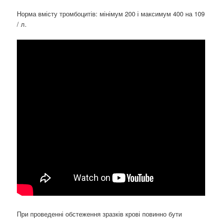
Норма вмісту тромбоцитів: мінімум 200 і максимум 400 на 109
/ л.
При проведенні обстеження зразків крові повинно бути