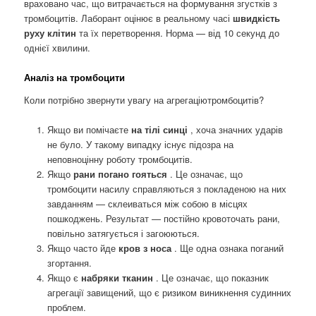
враховано час, що витрачається на формування згустків з
тромбоцитів. Лаборант оцінює в реальному часі
швидкість
руху клітин
та їх перетворення. Норма — від 10 секунд до
однієї хвилини.
Аналіз на тромбоцити
Коли потрібно звернути увагу на агрегаціютромбоцитів?
Якщо ви помічаєте
на тілі синці
, хоча значних ударів
не було. У такому випадку існує підозра на
неповноцінну роботу тромбоцитів.
Якщо
рани погано гояться
. Це означає, що
тромбоцити насилу справляються з покладеною на них
завданням — склеиваться між собою в місцях
пошкоджень. Результат — постійно кровоточать рани,
повільно затягується і загоюються.
Якщо часто йде
кров з носа
. Ще одна ознака поганий
згортання.
Якщо є
набряки тканин
. Це означає, що показник
агрегації завищений, що є ризиком виникнення судинних
проблем.