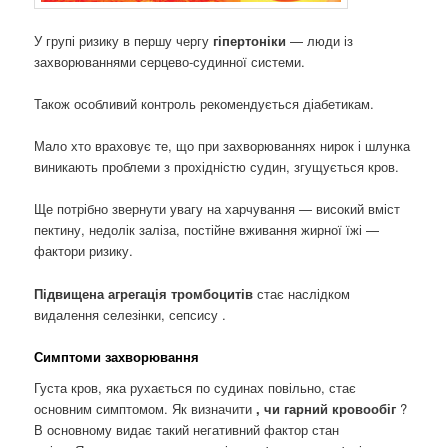
У групі ризику в першу чергу
гіпертоніки
— люди із
захворюваннями серцево-судинної системи.
Також особливий контроль рекомендується діабетикам.
Мало хто враховує те, що при захворюваннях нирок і шлунка
виникають проблеми з прохідністю судин, згущується кров.
Ще потрібно звернути увагу на харчування — високий вміст
пектину, недолік заліза, постійне вживання жирної їжі —
фактори ризику.
Підвищена агрегація тромбоцитів
стає наслідком
видалення селезінки, сепсису .
Симптоми захворювання
Густа кров, яка рухається по судинах повільно, стає
основним симптомом. Як визначити
, чи гарний кровообіг
?
В основному видає такий негативний фактор стан