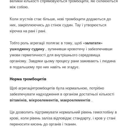
великій кількості спрямовуються тромбоцити, які склеюються
між собою.
Коли згустків стає більше, нові тромбоцити додаються до
них, закріплюючись до стінок судин. Тау і утворюється
кірочка на рані і рані.
Тобто роль агрегації полягає в тому, щоб
«залатати»
ушкоджену судину
, зупинивши кровотечу і забезпечивши
умови герметичності для внутрішнього середовища
організму. Завдяки цьому процесу рани заживають і людина
в подальшому про них навіть не згадує.
Норма тромбоцитів
Щоб агрегаціятромбоцитів була нормальною, потрібно
забезпечувати надходження в організм достатньої кількості
вітамінів, мікроелементів, макроелементів
.
Це дозволить підтримувати нормальний рівень гемоглобіну в
крові, коли рівень заліза відповідає стандарту, і кров у стані
переносити кисень до органів і тканин.