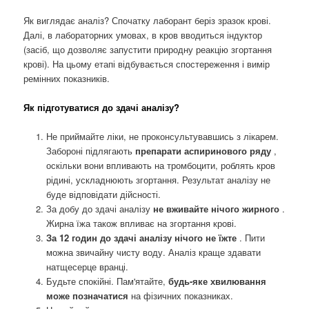
Як виглядає аналіз? Спочатку лаборант беріз зразок крові.
Далі, в лабораторних умовах, в кров вводиться індуктор
(засіб, що дозволяє запустити природну реакцію згортання
крові). На цьому етапі відбувається спостереження і вимір
ремінних показників.
Як підготуватися до здачі аналізу?
Не приймайте ліки, не проконсультувавшись з лікарем.
Забороні підлягають
препарати аспиринового ряду
,
оскільки вони впливають на тромбоцити, роблять кров
рідині, ускладнюють згортання. Результат аналізу не
буде відповідати дійсності.
За добу до здачі аналізу
не вживайте нічого жирного
.
Жирна їжа також впливає на згортання крові.
За 12 годин до здачі аналізу нічого не їжте
. Пити
можна звичайну чисту воду. Аналіз краще здавати
натщесерце вранці.
Будьте спокійні. Пам'ятайте,
будь-яке хвилювання
може позначатися
на фізичних показниках.