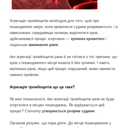
Агрегація тромбоцитів необхідна для того, щоб при
пошкодженні шкіри, коли кровоносні судини розриваються, і в
навколишнє середовище починає виділятися кров,
здійснювався процес згортання —
зупинка кровотечі
і
подальше
заживання рани
.
без агрегації тромбоцитів рани б не гоїлися з тієї причини, що
кров з пошкодженого місця юшила б без зупинки. І навіть
маленька рана, якщо цей процес порушений, може принести
чимало проблем.
Агрегація тромбоцитів що це таке?
Як вже позначалося, без агрегації тромбоцитів кров не буде
згортатися в місцях пошкоджень. Як відбувається цей
процес? Спочатку
утворюється розрив судини
.
Організм розуміє, що пора діяти. До місця пошкодження у