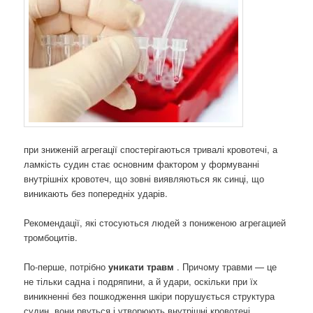
при зниженій агрегації спостерігаються тривалі кровотечі, а
ламкість судин стає основним фактором у формуванні
внутрішніх кровотеч, що зовні виявляються як синці, що
виникають без попередніх ударів.
Рекомендації, які стосуються людей з пониженою агрегацией
тромбоцитів.
По-перше, потрібно
уникати травм
. Причому травми — це
не тільки садна і подряпини, а й удари, оскільки при їх
виникненні без пошкодження шкіри порушується структура
судин, вони рвуться і утворюють внутрішні кровотечі.