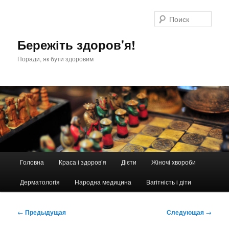
Перейти
к
Поис
основному
содержимому
Бережіть здоров'я!
Поради, як бути здоровим
Главное
Головна
Краса і здоров’я
Дієти
Жіночі хвороби
меню
Дерматологія
Народна медицина
Вагітність і діти
Навигация
←
Предыдущая
Следующая
→
по