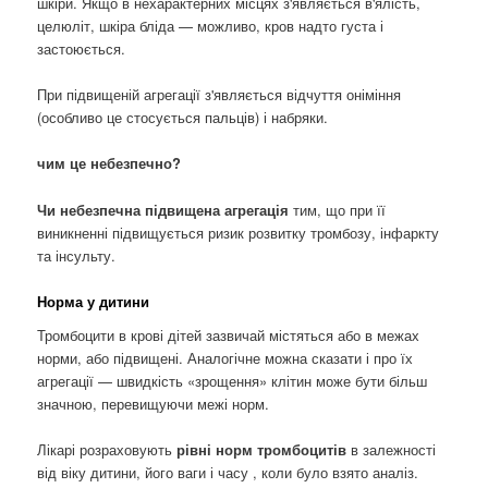
шкіри. Якщо в нехарактерних місцях з'являється в'ялість,
целюліт, шкіра бліда — можливо, кров надто густа і
застоюється.
При підвищеній агрегації з'являється відчуття оніміння
(особливо це стосується пальців) і набряки.
чим це небезпечно?
Чи небезпечна підвищена агрегація
тим, що при її
виникненні підвищується ризик розвитку тромбозу, інфаркту
та інсульту.
Норма у дитини
Тромбоцити в крові дітей зазвичай містяться або в межах
норми, або підвищені. Аналогічне можна сказати і про їх
агрегації — швидкість «зрощення» клітин може бути більш
значною, перевищуючи межі норм.
Лікарі розраховують
рівні норм тромбоцитів
в залежності
від віку дитини, його ваги і часу , коли було взято аналіз.