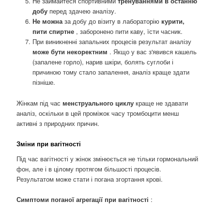
Не займайтеся спортивними
тренуваннями в останню
добу
перед здачею аналізу.
Не можна
за добу до візиту в лабораторію
курити,
пити спиртне
, заборонено пити каву, їсти часник.
При виникненні запальних процесів результат аналізу
може бути некоректним
. Якщо у вас з'явився кашель
(запалене горло), нарив шкіри, болять суглоби і
причиною тому стало запалення, аналіз краще здати
пізніше.
Жінкам під час
менструального циклу
краще не здавати
аналіз, оскільки в цей проміжок часу тромбоцити менш
активні з природних причин.
Зміни при вагітності
Під час вагітності у жінок змінюється не тільки гормональний
фон, але і в цілому протягом більшості процесів.
Результатом може стати і погана згортання крові.
Симптоми поганої агрегації при вагітності
: