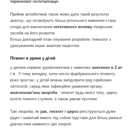
термінової госпіталізації
.
Прийом антибіотиків також може дати такий результат
аналізу, що потребують більш ретельного вивчення стану
плода для виключення
негативного впливу
лікарських
засобів на його розвиток.
Більш докладний план лікування розробляє гінеколог з
урахуванням інших аналізів пацієнтки.
Пігмент в урине у дітей
у дитини нормою уробилиногена є невелике
значення в 2 мг
/ л
. У тому випадку, коли число фарбувального пігменту
різко зростає, у дітей можна запідозрити ряд серйозних
патологій, серед яких інфекційне ураження органу,
жовчнокам'яна хвороба
, гепатит будь-якого типу, цироз,
коліти тяжкого ступеня, а також ракові пухлини.
Такі хвороби, як
рак, гепатит і цироз
реєструються дуже
рідко і зазвичай мають під собою підстави для більш ранньої
діагностики наявності цих хвороб.