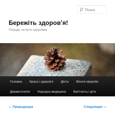
Перейти
к
Поис
основному
содержимому
Бережіть здоров'я!
Поради, як бути здоровим
Главное
Головна
Краса і здоров’я
Дієти
Жіночі хвороби
меню
Дерматологія
Народна медицина
Вагітність і діти
Навигация
←
Предыдущая
Следующая
→
по