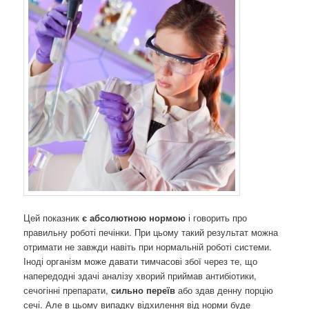
Цей показник
є абсолютною нормою
і говорить про
правильну роботі печінки. При цьому такий результат можна
отримати не завжди навіть при нормальній роботі системи.
Іноді організм може давати тимчасові збої через те, що
напередодні здачі аналізу хворий приймав антибіотики,
сечогінні препарати,
сильно переїв
або здав денну порцію
сечі. Але в цьому випадку відхилення від норми буде