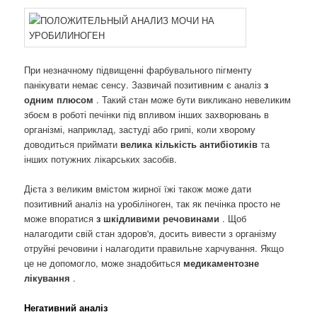
При незначному підвищенні фарбувального пігменту
панікувати немає сенсу. Зазвичай позитивним є аналіз
з
одним плюсом
. Такий стан може бути викликано невеликим
збоєм в роботі печінки під впливом інших захворювань в
організмі, наприклад, застуді або грипі, коли хворому
доводиться приймати
велика кількість антибіотиків
та
інших потужних лікарських засобів.
Дієта з великим вмістом жирної їжі також може дати
позитивний аналіз на уробіліноген, так як печінка просто не
може впоратися
з шкідливими речовинами
. Щоб
налагодити свій стан здоров'я, досить вивести з організму
отруйні речовини і налагодити правильне харчування. Якщо
це не допомогло, може знадобиться
медикаментозне
лікування
.
Негативний аналіз