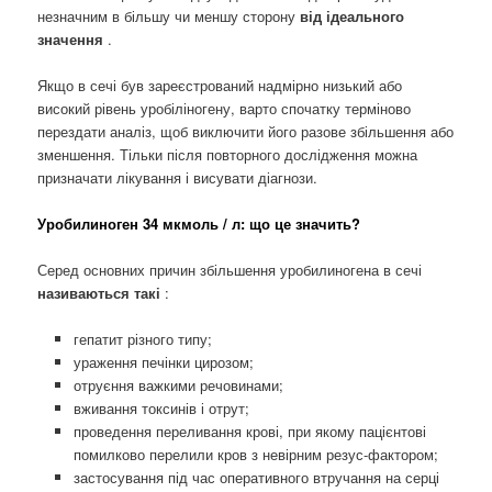
незначним в більшу чи меншу сторону
від ідеального
значення
.
Якщо в сечі був зареєстрований надмірно низький або
високий рівень уробіліногену, варто спочатку терміново
перездати аналіз, щоб виключити його разове збільшення або
зменшення. Тільки після повторного дослідження можна
призначати лікування і висувати діагнози.
Уробилиноген 34 мкмоль / л: що це значить?
Серед основних причин збільшення уробилиногена в сечі
називаються такі
:
гепатит різного типу;
ураження печінки цирозом;
отруєння важкими речовинами;
вживання токсинів і отрут;
проведення переливання крові, при якому пацієнтові
помилково перелили кров з невірним резус-фактором;
застосування під час оперативного втручання на серці