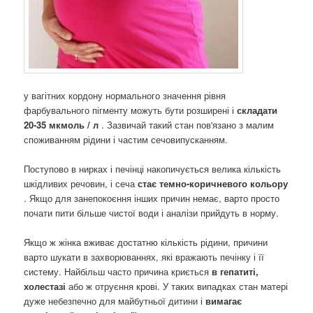
у вагітних кордону нормального значення рівня
фарбувального пігменту можуть бути розширені і
складати
20-35 мкмоль / л
. Зазвичай такий стан пов'язано з малим
споживанням рідини і частим сечовипусканням.
Поступово в нирках і печінці накопичується велика кількість
шкідливих речовин, і сеча
стає темно-коричневого кольору
. Якщо для занепокоєння інших причин немає, варто просто
почати пити більше чистої води і аналізи прийдуть в норму.
Якщо ж жінка вживає достатню кількість рідини, причини
варто шукати в захворюваннях, які вражають печінку і її
систему. Найбільш часто причина криється
в гепатиті,
холестазі
або ж отруєння крові. У таких випадках стан матері
дуже небезпечно для майбутньої дитини і
вимагає