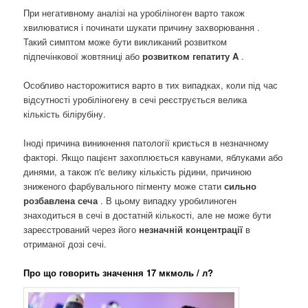
При негативному аналізі на уробіліноген варто також
хвилюватися і починати шукати причину захворювання .
Такий симптом може бути викликаний розвитком
підпечінкової жовтяниці або
розвитком гепатиту A
.
Особливо насторожитися варто в тих випадках, коли під час
відсутності уробіліногену в сечі реєструється велика
кількість білірубіну.
Іноді причина виникнення патології криється в незначному
факторі. Якщо пацієнт захоплюється кавунами, яблуками або
динями, а також п'є велику кількість рідини, причиною
зниженого фарбувального пігменту може стати
сильно
розбавлена ​​сеча
. В цьому випадку уробилиноген
знаходиться в сечі в достатній кількості, але не може бути
зареєстрований через його
незначній концентрації
в
отриманої дозі сечі.
Про що говорить значення 17 мкмоль / л?