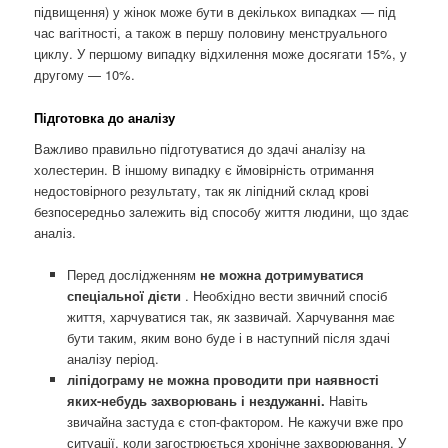
підвищення) у жінок може бути в декількох випадках — під
час вагітності, а також в першу половину менструального
циклу. У першому випадку відхилення може досягати 15%, у
другому — 10%.
Підготовка до аналізу
Важливо правильно підготуватися до здачі аналізу на
холестерин. В іншому випадку є ймовірність отримання
недостовірного результату, так як ліпідний склад крові
безпосередньо залежить від способу життя людини, що здає
аналіз.
Перед дослідженням
не можна дотримуватися
спеціальної дієти
. Необхідно вести звичний спосіб
життя, харчуватися так, як зазвичай. Харчування має
бути таким, яким воно буде і в наступний після здачі
аналізу період.
ліпідограму не можна проводити при наявності
яких-небудь захворювань і нездужанні.
Навіть
звичайна застуда є стоп-фактором. Не кажучи вже про
ситуації, коли загострюється хронічне захворювання. У