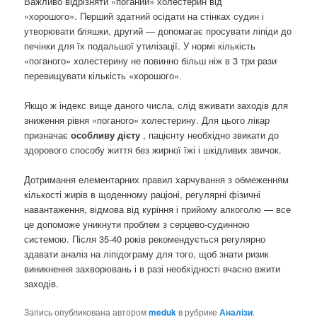
Важливо відрізняти «поганий» холестерин від
«хорошого». Перший здатний осідати на стінках судин і
утворювати бляшки, другий — допомагає просувати ліпіди до
печінки для їх подальшої утилізації. У нормі кількість
«поганого» холестерину не повинно більш ніж в 3 три рази
перевищувати кількість «хорошого».
Якщо ж індекс вище даного числа, слід вживати заходів для
зниження рівня «поганого» холестерину. Для цього лікар
призначає
особливу дієту
, пацієнту необхідно звикати до
здорового способу життя без жирної їжі і шкідливих звичок.
Дотримання елементарних правил харчування з обмеженням
кількості жирів в щоденному раціоні, регулярні фізичні
навантаження, відмова від куріння і прийому алкоголю — все
це допоможе уникнути проблем з серцево-судинною
системою. Після 35-40 років рекомендується регулярно
здавати аналіз на ліпідограму для того, щоб знати ризик
виникнення захворювань і в разі необхідності вчасно вжити
заходів.
Запись опубликована автором
meduk
в рубрике
Аналізи
.