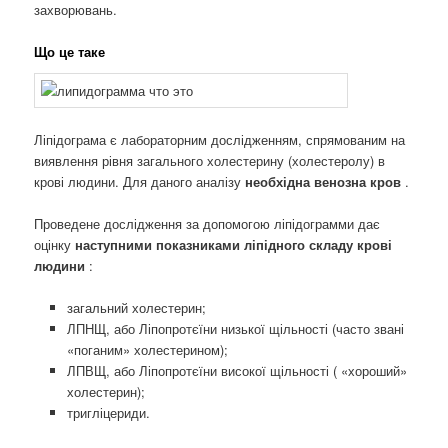
захворювань.
Що це таке
Ліпідограма є лабораторним дослідженням, спрямованим на
виявлення рівня загального холестерину (холестеролу) в
крові людини. Для даного аналізу
необхідна венозна кров
.
Проведене дослідження за допомогою ліпідограмми дає
оцінку
наступними показниками ліпідного складу крові
людини
:
загальний холестерин;
ЛПНЩ, або Ліпопротєїни низької щільності (часто звані
«поганим» холестерином);
ЛПВЩ, або Ліпопротєїни високої щільності ( «хороший»
холестерин);
тригліцериди.