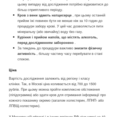
цьому випадку від дослідження потрібно відмовитися до
більш сприятливого періоду.
Кров з вени здають натщесерце
, при цьому останній
прийом їжі повинен бути не менше ніж за 10 годин до
процедури забору крові. У цей час дозволяється пити
мінеральну (або звичайну) воду без газу.
Куріння і прийом напоїв, що містять алкоголь,
перед дослідженням заборонено
.
За тиждень до процедури важливо
знизити фізичну
активність
, більшу частину часу перебувати в стані
спокою.
Ціна
Вартість дослідження залежить від регіону і класу
клініки. Так, в Москві ціна коливається від 700 до 1500
рублів. При цьому можна пройти комплексне обстеження
(ліпідограмма) або здати кров для отримання інформації про
кожного показнику окремо (загалом холестерин, ЛПНП- або
ЛПВЩ-холестерин).
У Московській області і в інших регіонах РФ ціни нижчі на 10