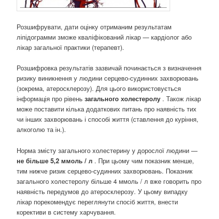
Розшифрувати, дати оцінку отриманим результатам
ліпідограмми зможе кваліфікований лікар — кардіолог або
лікар загальної практики (терапевт).
Розшифровка результатів зазвичай починається з визначення
ризику виникнення у людини серцево-судинних захворювань
(зокрема, атеросклерозу). Для цього використовується
інформація про рівень
загального холестеролу
. Також лікар
може поставити кілька додаткових питань про наявність тих
чи інших захворювань і способі життя (ставлення до куріння,
алкоголю та ін.).
Норма змісту загального холестерину у дорослої людини —
не більше 5,2 ммоль / л
. При цьому чим показник менше,
тим нижче ризик серцево-судинних захворювань. Показник
загального холестеролу більше 4 ммоль / л вже говорить про
наявність передумов до атеросклерозу. У цьому випадку
лікар порекомендує переглянути спосіб життя, внести
корективи в систему харчування.