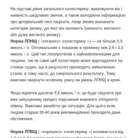
На підставі рівня загального холестерину, враховуючи вік і
наявність шкідливих звичок, а також володіючи інформацією
про артеріальний тиск пацієнта, лікар зможе визначити
категорію ризику, до якої він належить (низького, високого
або дуже високого ризику).
Норма ЛПНЩ
( «поганого» холестерину ») — не більше 3,3
ммоль / л. Оптимальним є показник в проміжку між 2,6 і 3,3
ммоль / л. Цей тип ліпопротеїнів є найнебезпечнішим для
людини, так як саме цей холестерин може відкладатися на
стінках судин, що в результаті призводить небезпечних
станів, в тому числі, до смертельного результату. Тому
важливо звернути особливу увагу на рівень ЛПНЩ в крові.
Якщо відмітка досягне 3,9 ммоль / л, це буде свідчити про
вже запущеному процесі порушення жирового (ліпідного)
обміну. Важливо запобігти цю ситуацію. Для цього всім
людям старше 35-40 років рекомендовано проходити дане
обстеження.
Норма ЛПВЩ
( «хорошого» холестерину ») коливається від
1,2 до 2,7 в залежності від деяких факторів (статі, віку та ін.).