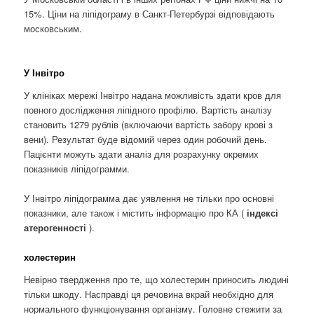
15%. Ціни на ліпідограму в Санкт-Петербурзі відповідають
московським.
У Інвітро
У клініках мережі Інвітро надана можливість здати кров для
повного дослідження ліпідного профілю. Вартість аналізу
становить 1279 рублів (включаючи вартість забору крові з
вени). Результат буде відомий через один робочий день.
Пацієнти можуть здати аналіз для розрахунку окремих
показників ліпідограмми.
У Інвітро ліпідограмма дає уявлення не тільки про основні
показники, але також і містить інформацію про КА (
індексі
атерогенності
).
холестерин
Невірно твердження про те, що холестерин приносить людині
тільки шкоду. Насправді ця речовина вкрай необхідно для
нормального функціонування організму. Головне стежити за