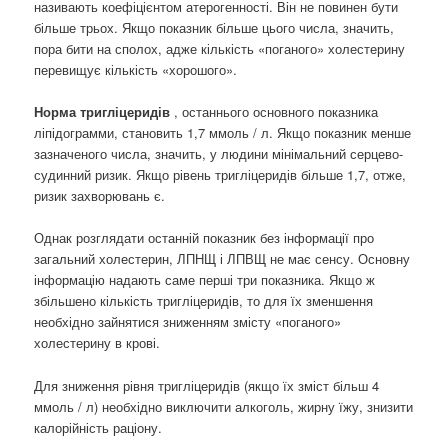
називають коефіцієнтом атерогенності. Він не повинен бути
більше трьох. Якщо показник більше цього числа, значить,
пора бити на сполох, адже кількість «поганого» холестерину
перевищує кількість «хорошого».
Норма тригліцеридів
, останнього основного показника
ліпідограмми, становить 1,7 ммоль / л. Якщо показник менше
зазначеного числа, значить, у людини мінімальний серцево-
судинний ризик. Якщо рівень тригліцеридів більше 1,7, отже,
ризик захворювань є.
Однак розглядати останній показник без інформації про
загальний холестерин, ЛПНЩ і ЛПВЩ не має сенсу. Основну
інформацію надають саме перші три показника. Якщо ж
збільшено кількість тригліцеридів, то для їх зменшення
необхідно зайнятися зниженням змісту «поганого»
холестерину в крові.
Для зниження рівня тригліцеридів (якщо їх зміст більш 4
ммоль / л) необхідно виключити алкоголь, жирну їжу, знизити
калорійність раціону.