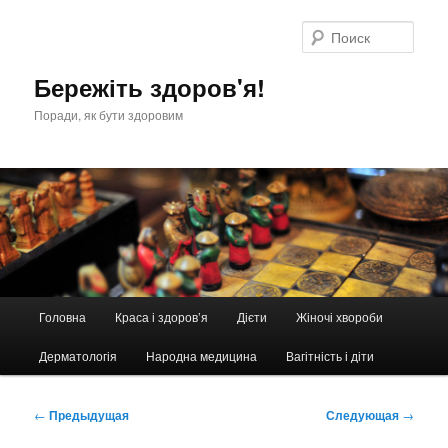
Перейти
к
Поис
основному
содержимому
Бережіть здоров'я!
Поради, як бути здоровим
Главное
Головна
Краса і здоров’я
Дієти
Жіночі хвороби
меню
Дерматологія
Народна медицина
Вагітність і діти
Навигация
←
Предыдущая
Следующая
→
по