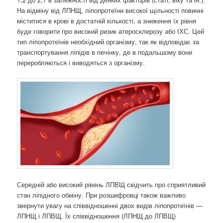
На відміну від ЛПНЩ, ліпопротеїни високої щільності повинні
міститися в крові в достатній кількості, а зниження їх рівня
буде говорити про високий ризик атеросклерозу або ІХС. Цей
тип ліпопротеїнів необхідний організму, так як відповідає за
транспортування ліпідів в печінку, де в подальшому вони
переробляються і виводяться з організму.
Середній або високий рівень ЛПВЩ свідчить про сприятливий
стан ліпідного обміну. При розшифровці також важливо
звернути увагу на співвідношенні двох видів ліпопротеїнів —
ЛПНЩ і ЛПВЩ. Їх співвідношення (ЛПНЩ до ЛПВЩ)